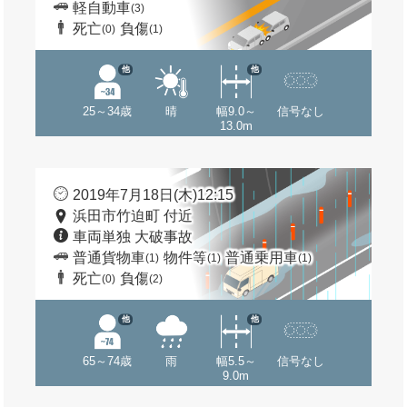
軽自動車
(3)
死亡
負傷
(0)
(1)
他
他
25～34歳
晴
幅9.0～
信号なし
13.0m
2019年7月18日(木)12:15
浜田市竹迫町 付近
車両単独 大破事故
普通貨物車
物件等
普通乗用車
(1)
(1)
(1)
死亡
負傷
(0)
(2)
他
他
65～74歳
雨
幅5.5～
信号なし
9.0m