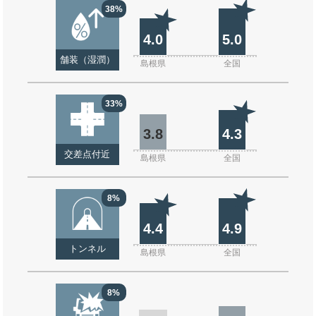
38%
4.0
5.0
舗装（湿潤）
島根県
全国
33%
3.8
4.3
交差点付近
島根県
全国
8%
4.4
4.9
トンネル
島根県
全国
8%