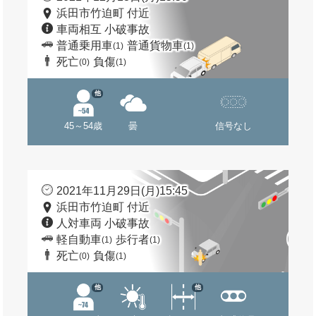
浜田市竹迫町 付近
車両相互 小破事故
普通乗用車
普通貨物車
(1)
(1)
死亡
負傷
(0)
(1)
他
45～54歳
曇
信号なし
2021年11月29日(月)15:45
浜田市竹迫町 付近
人対車両 小破事故
軽自動車
歩行者
(1)
(1)
死亡
負傷
(0)
(1)
他
他