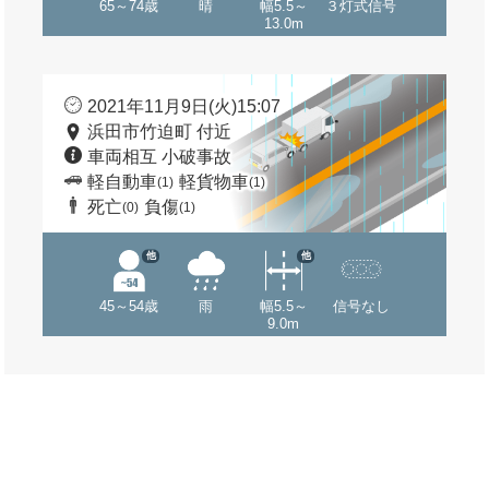
65～74歳
晴
幅5.5～
３灯式信号
13.0m
2021年11月9日(火)15:07
浜田市竹迫町 付近
車両相互 小破事故
軽自動車
軽貨物車
(1)
(1)
死亡
負傷
(0)
(1)
他
他
45～54歳
雨
幅5.5～
信号なし
9.0m