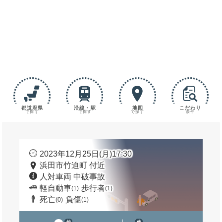
都道府県
沿線・駅
地図
こだわり
で探す
で探す
で探す
条件
2023年12月25日(月)17:30
浜田市竹迫町 付近
人対車両 中破事故
軽自動車
歩行者
(1)
(1)
死亡
負傷
(0)
(1)
他
他