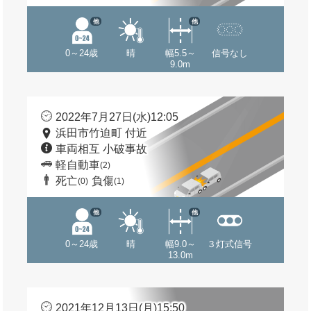
他
他
0～24歳
晴
幅5.5～
信号なし
9.0m
2022年7月27日(水)12:05
浜田市竹迫町 付近
車両相互 小破事故
軽自動車
(2)
死亡
負傷
(0)
(1)
他
他
0～24歳
晴
幅9.0～
３灯式信号
13.0m
2021年12月13日(月)15:50