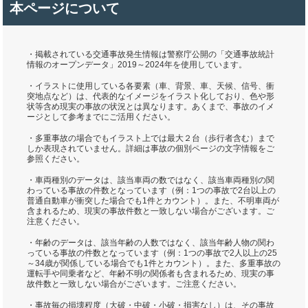
本ページについて
・掲載されている交通事故発生情報は警察庁公開の「交通事故統計
情報のオープンデータ」2019～2024年を使用しています。
・イラストに使用している各要素（車、背景、車、天候、信号、衝
突地点など）は、代表的なイメージをイラスト化しており、色や形
状等含め現実の事故の状況とは異なります。あくまで、事故のイメ
ージとして参考までにご活用ください。
・多重事故の場合でもイラスト上では最大２台（歩行者含む）まで
しか表現されていません。詳細は事故の個別ページの文字情報をご
参照ください。
・車両種別のデータは、該当車両の数ではなく、該当車両種別の関
わっている事故の件数となっています（例：1つの事故で2台以上の
普通自動車が衝突した場合でも1件とカウント）。また、不明車両が
含まれるため、現実の事故件数と一致しない場合がございます。ご
注意ください。
・年齢のデータは、該当年齢の人数ではなく、該当年齢人物の関わ
っている事故の件数となっています（例：1つの事故で2人以上の25
～34歳が関係している場合でも1件とカウント）。また、多重事故の
運転手や同乗者など、年齢不明の関係者も含まれるため、現実の事
故件数と一致しない場合がございます。ご注意ください。
・事故毎の損壊程度（大破・中破・小破・損害なし）は、その事故