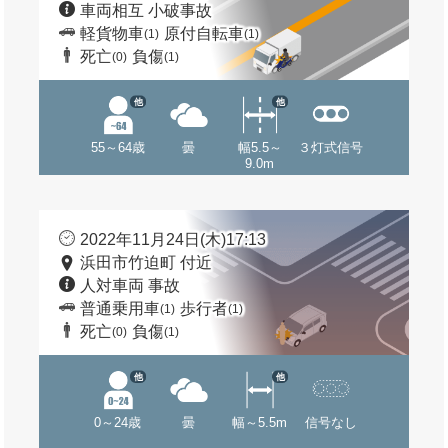
車両相互 小破事故
軽貨物車
原付自転車
(1)
(1)
死亡
負傷
(0)
(1)
他
他
55～64歳
曇
幅5.5～
３灯式信号
9.0m
2022年11月24日(木)17:13
浜田市竹迫町 付近
人対車両 事故
普通乗用車
歩行者
(1)
(1)
死亡
負傷
(0)
(1)
他
他
0～24歳
曇
幅～5.5m
信号なし