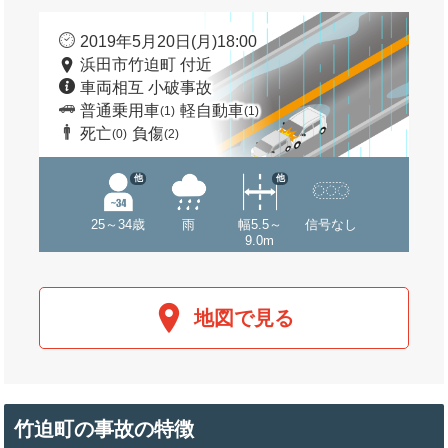
2019年5月20日(月)18:00
浜田市竹迫町 付近
車両相互 小破事故
普通乗用車
軽自動車
(1)
(1)
死亡
負傷
(0)
(2)
他
他
25～34歳
雨
幅5.5～
信号なし
9.0m
地図で見る
竹迫町の事故の特徴