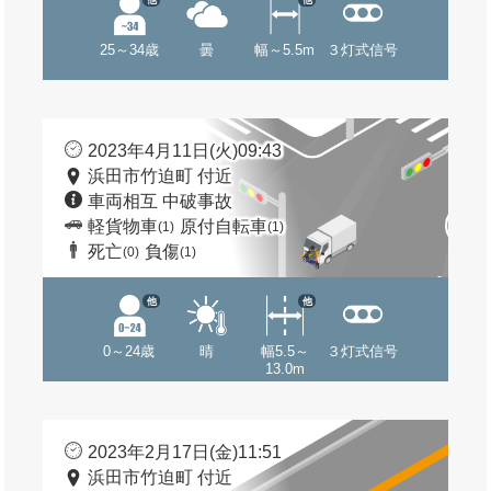
25～34歳
曇
幅～5.5m
３灯式信号
2023年4月11日(火)09:43
浜田市竹迫町 付近
車両相互 中破事故
軽貨物車
原付自転車
(1)
(1)
死亡
負傷
(0)
(1)
他
他
0～24歳
晴
幅5.5～
３灯式信号
13.0m
2023年2月17日(金)11:51
浜田市竹迫町 付近