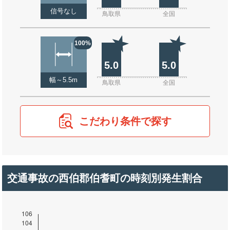
信号なし
鳥取県
全国
100%
5.0
5.0
幅～5.5m
鳥取県
全国
こだわり条件で探す
交通事故の西伯郡伯耆町の時刻別発生割合