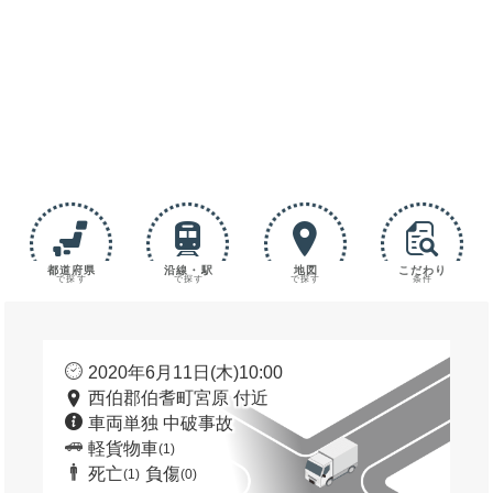
都道府県
沿線・駅
地図
こだわり
で探す
で探す
で探す
条件
2020年6月11日(木)10:00
西伯郡伯耆町宮原 付近
車両単独 中破事故
軽貨物車
(1)
死亡
負傷
(1)
(0)