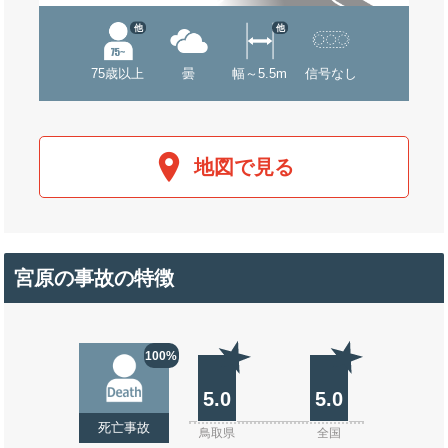
他
他
75歳以上
曇
幅～5.5m
信号なし
地図で見る
宮原の事故の特徴
100%
5.0
5.0
死亡事故
鳥取県
全国