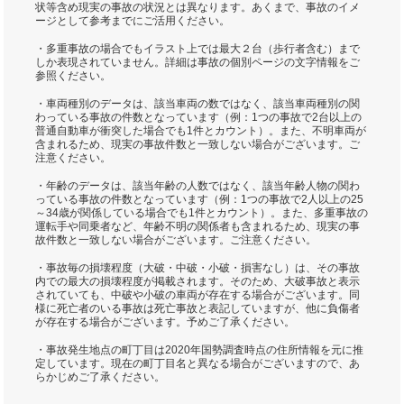
状等含め現実の事故の状況とは異なります。あくまで、事故のイメ
ージとして参考までにご活用ください。
・多重事故の場合でもイラスト上では最大２台（歩行者含む）まで
しか表現されていません。詳細は事故の個別ページの文字情報をご
参照ください。
・車両種別のデータは、該当車両の数ではなく、該当車両種別の関
わっている事故の件数となっています（例：1つの事故で2台以上の
普通自動車が衝突した場合でも1件とカウント）。また、不明車両が
含まれるため、現実の事故件数と一致しない場合がございます。ご
注意ください。
・年齢のデータは、該当年齢の人数ではなく、該当年齢人物の関わ
っている事故の件数となっています（例：1つの事故で2人以上の25
～34歳が関係している場合でも1件とカウント）。また、多重事故の
運転手や同乗者など、年齢不明の関係者も含まれるため、現実の事
故件数と一致しない場合がございます。ご注意ください。
・事故毎の損壊程度（大破・中破・小破・損害なし）は、その事故
内での最大の損壊程度が掲載されます。そのため、大破事故と表示
されていても、中破や小破の車両が存在する場合がございます。同
様に死亡者のいる事故は死亡事故と表記していますが、他に負傷者
が存在する場合がございます。予めご了承ください。
・事故発生地点の町丁目は2020年国勢調査時点の住所情報を元に推
定しています。現在の町丁目名と異なる場合がございますので、あ
らかじめご了承ください。