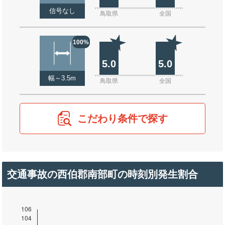
信号なし
鳥取県
全国
100%
5.0
5.0
幅～3.5m
鳥取県
全国
こだわり条件で探す
交通事故の西伯郡南部町の時刻別発生割合