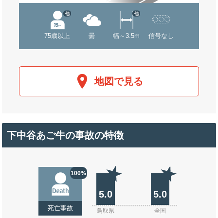
他
他
75歳以上
曇
幅～3.5m
信号なし
地図で見る
下中谷あご牛の事故の特徴
100%
5.0
5.0
死亡事故
鳥取県
全国