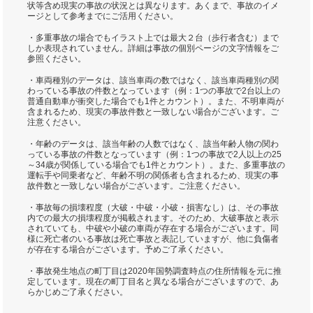
状等含め現実の事故の状況とは異なります。あくまで、事故のイメ
ージとして参考までにご活用ください。
・多重事故の場合でもイラスト上では最大２台（歩行者含む）まで
しか表現されていません。詳細は事故の個別ページの文字情報をご
参照ください。
・車両種別のデータは、該当車両の数ではなく、該当車両種別の関
わっている事故の件数となっています（例：1つの事故で2台以上の
普通自動車が衝突した場合でも1件とカウント）。また、不明車両が
含まれるため、現実の事故件数と一致しない場合がございます。ご
注意ください。
・年齢のデータは、該当年齢の人数ではなく、該当年齢人物の関わ
っている事故の件数となっています（例：1つの事故で2人以上の25
～34歳が関係している場合でも1件とカウント）。また、多重事故の
運転手や同乗者など、年齢不明の関係者も含まれるため、現実の事
故件数と一致しない場合がございます。ご注意ください。
・事故毎の損壊程度（大破・中破・小破・損害なし）は、その事故
内での最大の損壊程度が掲載されます。そのため、大破事故と表示
されていても、中破や小破の車両が存在する場合がございます。同
様に死亡者のいる事故は死亡事故と表記していますが、他に負傷者
が存在する場合がございます。予めご了承ください。
・事故発生地点の町丁目は2020年国勢調査時点の住所情報を元に推
定しています。現在の町丁目名と異なる場合がございますので、あ
らかじめご了承ください。