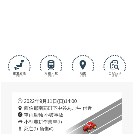
都道府県
沿線・駅
地図
こだわり
で探す
で探す
で探す
条件
2022年9月11日(日)14:00
西伯郡南部町下中谷あご牛 付近
車両単独 小破事故
小型農耕作業車
(1)
死亡
負傷
(1)
(0)