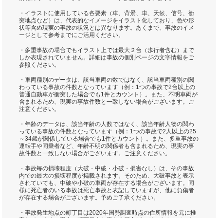
・イラストに使用している各要素（車、背景、車、天候、信号、衝
突地点など）は、代表的なイメージをイラスト化しており、色や形
状等含め現実の事故の状況とは異なります。あくまで、事故のイメ
ージとして参考までにご活用ください。
・多重事故の場合でもイラスト上では最大２台（歩行者含む）まで
しか表現されていません。詳細は事故の個別ページの文字情報をご
参照ください。
・車両種別のデータは、該当車両の数ではなく、該当車両種別の関
わっている事故の件数となっています（例：1つの事故で2台以上の
普通自動車が衝突した場合でも1件とカウント）。また、不明車両が
含まれるため、現実の事故件数と一致しない場合がございます。ご
注意ください。
・年齢のデータは、該当年齢の人数ではなく、該当年齢人物の関わ
っている事故の件数となっています（例：1つの事故で2人以上の25
～34歳が関係している場合でも1件とカウント）。また、多重事故の
運転手や同乗者など、年齢不明の関係者も含まれるため、現実の事
故件数と一致しない場合がございます。ご注意ください。
・事故毎の損壊程度（大破・中破・小破・損害なし）は、その事故
内での最大の損壊程度が掲載されます。そのため、大破事故と表示
されていても、中破や小破の車両が存在する場合がございます。同
様に死亡者のいる事故は死亡事故と表記していますが、他に負傷者
が存在する場合がございます。予めご了承ください。
・事故発生地点の町丁目は2020年国勢調査時点の住所情報を元に推