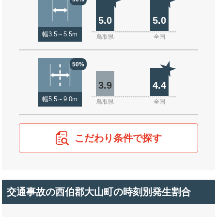
5.0
5.0
幅3.5～5.5m
鳥取県
全国
50%
3.9
4.4
幅5.5～9.0m
鳥取県
全国
こだわり条件で探す
交通事故の西伯郡大山町の時刻別発生割合