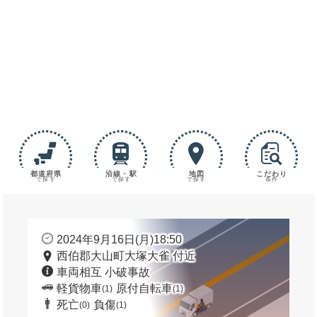
都道府県
沿線・駅
地図
こだわり
で探す
で探す
で探す
条件
2024年9月16日(月)18:50
西伯郡大山町大塚大雀 付近
車両相互 小破事故
軽貨物車
原付自転車
(1)
(1)
死亡
負傷
(0)
(1)