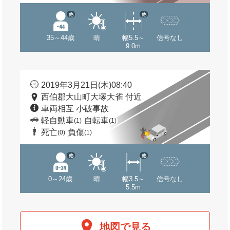
他
他
35～44歳
晴
幅5.5～
信号なし
9.0m
2019年3月21日(木)08:40
西伯郡大山町大塚大雀 付近
車両相互 小破事故
軽自動車
自転車
(1)
(1)
死亡
負傷
(0)
(1)
他
他
0～24歳
晴
幅3.5～
信号なし
5.5m
地図で見る