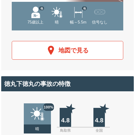
他
他
75歳以上
晴
幅～5.5m
信号なし
地図で見る
徳丸下徳丸の事故の特徴
100%
4.8
4.8
晴
鳥取県
全国