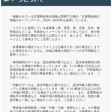
・掲載されている交通事故発生情報は警察庁公開の「交通事故統計
情報のオープンデータ」2019～2024年を使用しています。
・イラストに使用している各要素（車、背景、車、天候、信号、衝
突地点など）は、代表的なイメージをイラスト化しており、色や形
状等含め現実の事故の状況とは異なります。あくまで、事故のイメ
ージとして参考までにご活用ください。
・多重事故の場合でもイラスト上では最大２台（歩行者含む）まで
しか表現されていません。詳細は事故の個別ページの文字情報をご
参照ください。
・車両種別のデータは、該当車両の数ではなく、該当車両種別の関
わっている事故の件数となっています（例：1つの事故で2台以上の
普通自動車が衝突した場合でも1件とカウント）。また、不明車両が
含まれるため、現実の事故件数と一致しない場合がございます。ご
注意ください。
・年齢のデータは、該当年齢の人数ではなく、該当年齢人物の関わ
っている事故の件数となっています（例：1つの事故で2人以上の25
～34歳が関係している場合でも1件とカウント）。また、多重事故の
運転手や同乗者など、年齢不明の関係者も含まれるため、現実の事
故件数と一致しない場合がございます。ご注意ください。
・事故毎の損壊程度（大破・中破・小破・損害なし）は、その事故
内での最大の損壊程度が掲載されます。そのため、大破事故と表示