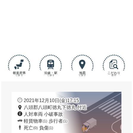
都道府県
沿線・駅
地図
こだわり
で探す
で探す
で探す
条件
2021年12月10日(金)17:15
八頭郡八頭町徳丸下徳丸 付近
人対車両 小破事故
軽貨物車
歩行者
(1)
(1)
死亡
負傷
(0)
(1)