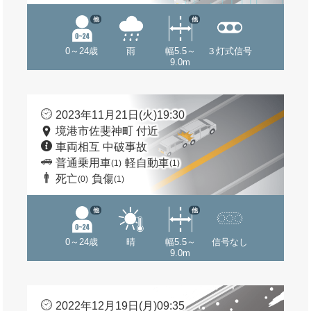
他
他
0～24歳
雨
幅5.5～
３灯式信号
9.0m
2023年11月21日(火)19:30
境港市佐斐神町 付近
車両相互 中破事故
普通乗用車
軽自動車
(1)
(1)
死亡
負傷
(0)
(1)
他
他
0～24歳
晴
幅5.5～
信号なし
9.0m
2022年12月19日(月)09:35