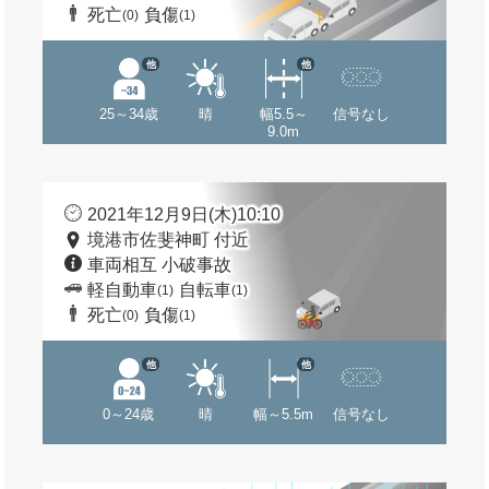
死亡
負傷
(0)
(1)
他
他
25～34歳
晴
幅5.5～
信号なし
9.0m
2021年12月9日(木)10:10
境港市佐斐神町 付近
車両相互 小破事故
軽自動車
自転車
(1)
(1)
死亡
負傷
(0)
(1)
他
他
0～24歳
晴
幅～5.5m
信号なし