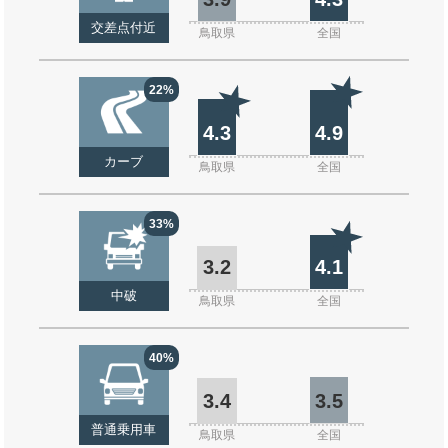
交差点付近
鳥取県
全国
22%
4.3
4.9
カーブ
鳥取県
全国
33%
3.2
4.1
中破
鳥取県
全国
40%
3.4
3.5
普通乗用車
鳥取県
全国