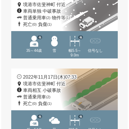
境港市佐斐神町 付近
車両単独 中破事故
普通乗用車
物件等
(2)
(1)
死亡
負傷
(0)
(1)
他
他
35～44歳
雪
幅5.5～
信号なし
9.0m
2022年11月17日(木)07:33
境港市佐斐神町 付近
車両相互 小破事故
普通乗用車
(2)
死亡
負傷
(0)
(1)
他
他