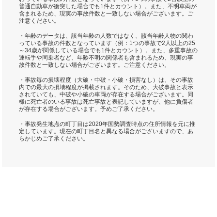
普通自動車が衝突した場合でも1件とカウント）。また、不明車両が
含まれるため、現実の事故件数と一致しない場合がございます。ご
注意ください。
・年齢のデータは、該当年齢の人数ではなく、該当年齢人物の関わ
っている事故の件数となっています（例：1つの事故で2人以上の25
～34歳が関係している場合でも1件とカウント）。また、多重事故の
運転手や同乗者など、年齢不明の関係者も含まれるため、現実の事
故件数と一致しない場合がございます。ご注意ください。
・事故毎の損壊程度（大破・中破・小破・損害なし）は、その事故
内での最大の損壊程度が掲載されます。そのため、大破事故と表示
されていても、中破や小破の車両が存在する場合がございます。同
様に死亡者のいる事故は死亡事故と表記していますが、他に負傷者
が存在する場合がございます。予めご了承ください。
・事故発生地点の町丁目は2020年国勢調査時点の住所情報を元に推
定しています。現在の町丁目名と異なる場合がございますので、あ
らかじめご了承ください。