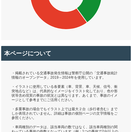
本ページについて
・掲載されている交通事故発生情報は警察庁公開の「交通事故統計
情報のオープンデータ」2019～2024年を使用しています。
・イラストに使用している各要素（車、背景、車、天候、信号、衝
突地点など）は、代表的なイメージをイラスト化しており、色や形
状等含め現実の事故の状況とは異なります。あくまで、事故のイメ
ージとして参考までにご活用ください。
・多重事故の場合でもイラスト上では最大２台（歩行者含む）まで
しか表現されていません。詳細は事故の個別ページの文字情報をご
参照ください。
・車両種別のデータは、該当車両の数ではなく、該当車両種別の関
わっている事故の件数となっています（例：1つの事故で2台以上の