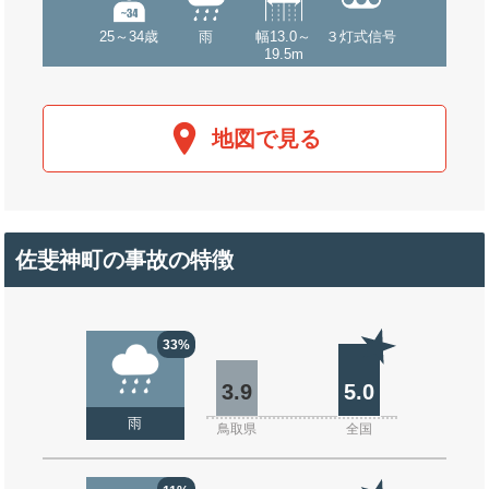
25～34歳
雨
幅13.0～
３灯式信号
19.5m
地図で見る
佐斐神町の事故の特徴
33%
3.9
5.0
雨
鳥取県
全国