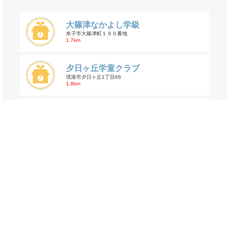
大篠津なかよし学級
米子市大篠津町１９０番地
1.7km
夕日ヶ丘学童クラブ
境港市夕日ヶ丘1丁目66
1.8km
崎津なかよし学級
米子市大崎３２４４
2.7km
交通事故の佐斐神町の年齢割合