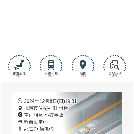
都道府県
沿線・駅
地図
こだわり
で探す
で探す
で探す
条件
2024年12月8日(日)19:31
境港市佐斐神町 付近
車両相互 小破事故
軽自動車
(2)
死亡
負傷
(0)
(2)