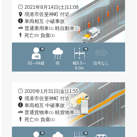
2021年8月14日(土)11:08
境港市佐斐神町 付近
車両相互 小破事故
普通乗用車
軽自動車
(1)
(1)
死亡
負傷
(0)
(1)
他
他
55～64歳
雨
幅5.5～
信号なし
9.0m
2020年1月31日(金)11:55
境港市佐斐神町 付近
車両相互 中破事故
普通貨物車
軽貨物車
(1)
(1)
死亡
負傷
(0)
(1)
他
他