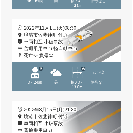
45～54歳
曇
幅9.0～
信号なし
13.0m
2022年11月1日(火)08:30
境港市佐斐神町 付近
車両相互 小破事故
普通乗用車
軽自動車
(1)
(1)
死亡
負傷
(0)
(1)
他
他
0～24歳
曇
幅9.0～
信号なし
13.0m
2022年8月15日(月)21:30
境港市佐斐神町 付近
車両相互 小破事故
普通乗用車
(2)