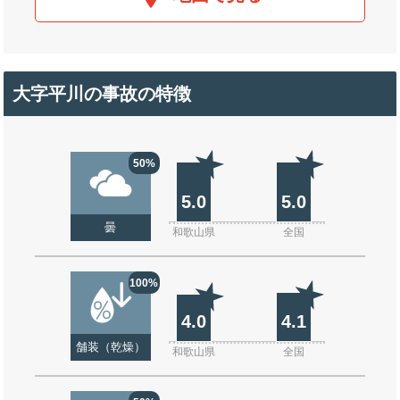
大字平川の事故の特徴
50%
5.0
5.0
曇
和歌山県
全国
100%
4.0
4.1
舗装（乾燥）
和歌山県
全国