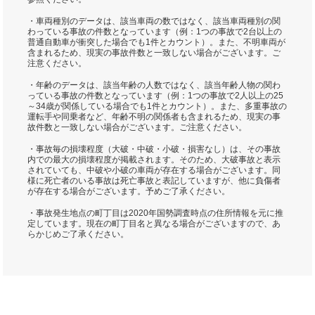
・車両種別のデータは、該当車両の数ではなく、該当車両種別の関
わっている事故の件数となっています（例：1つの事故で2台以上の
普通自動車が衝突した場合でも1件とカウント）。また、不明車両が
含まれるため、現実の事故件数と一致しない場合がございます。ご
注意ください。
・年齢のデータは、該当年齢の人数ではなく、該当年齢人物の関わ
っている事故の件数となっています（例：1つの事故で2人以上の25
～34歳が関係している場合でも1件とカウント）。また、多重事故の
運転手や同乗者など、年齢不明の関係者も含まれるため、現実の事
故件数と一致しない場合がございます。ご注意ください。
・事故毎の損壊程度（大破・中破・小破・損害なし）は、その事故
内での最大の損壊程度が掲載されます。そのため、大破事故と表示
されていても、中破や小破の車両が存在する場合がございます。同
様に死亡者のいる事故は死亡事故と表記していますが、他に負傷者
が存在する場合がございます。予めご了承ください。
・事故発生地点の町丁目は2020年国勢調査時点の住所情報を元に推
定しています。現在の町丁目名と異なる場合がございますので、あ
らかじめご了承ください。