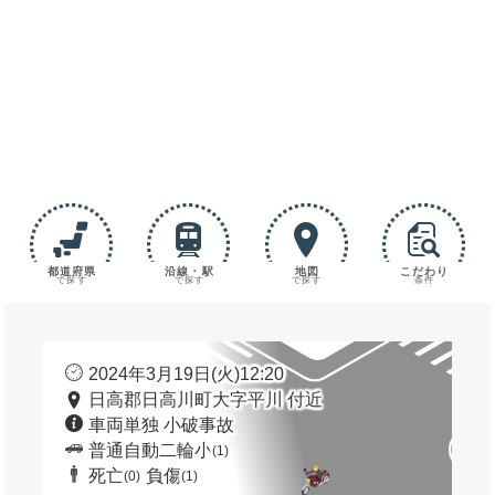
都道府県
沿線・駅
地図
こだわり
で探す
で探す
で探す
条件
2024年3月19日(火)12:20
日高郡日高川町大字平川 付近
車両単独 小破事故
普通自動二輪小
(1)
死亡
負傷
(0)
(1)