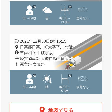
他
他
55～64歳
曇
幅5.5～
信号なし
13.0m
2021年12月30日(木)15:15
日高郡日高川町大字平川 付近
車両相互 中破事故
軽貨物車
大型自動二輪大
(1)
(1)
死亡
負傷
(0)
(1)
他
他
35～44歳
晴
幅3.5～
信号なし
5.5m
地図で見る