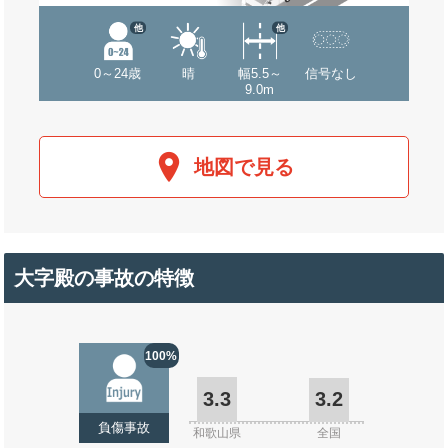
他
他
0～24歳
晴
幅5.5～
信号なし
9.0m
地図で見る
大字殿の事故の特徴
100%
3.3
3.2
負傷事故
和歌山県
全国