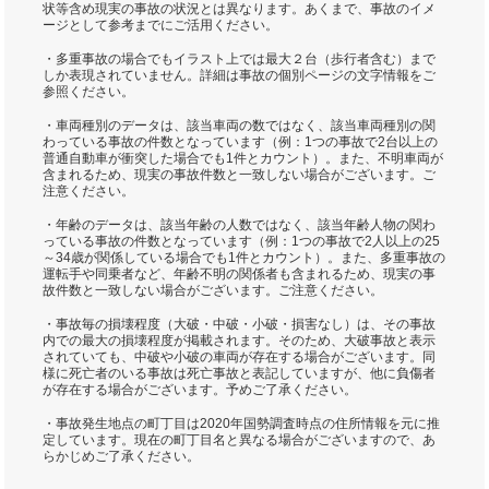
状等含め現実の事故の状況とは異なります。あくまで、事故のイメ
ージとして参考までにご活用ください。
・多重事故の場合でもイラスト上では最大２台（歩行者含む）まで
しか表現されていません。詳細は事故の個別ページの文字情報をご
参照ください。
・車両種別のデータは、該当車両の数ではなく、該当車両種別の関
わっている事故の件数となっています（例：1つの事故で2台以上の
普通自動車が衝突した場合でも1件とカウント）。また、不明車両が
含まれるため、現実の事故件数と一致しない場合がございます。ご
注意ください。
・年齢のデータは、該当年齢の人数ではなく、該当年齢人物の関わ
っている事故の件数となっています（例：1つの事故で2人以上の25
～34歳が関係している場合でも1件とカウント）。また、多重事故の
運転手や同乗者など、年齢不明の関係者も含まれるため、現実の事
故件数と一致しない場合がございます。ご注意ください。
・事故毎の損壊程度（大破・中破・小破・損害なし）は、その事故
内での最大の損壊程度が掲載されます。そのため、大破事故と表示
されていても、中破や小破の車両が存在する場合がございます。同
様に死亡者のいる事故は死亡事故と表記していますが、他に負傷者
が存在する場合がございます。予めご了承ください。
・事故発生地点の町丁目は2020年国勢調査時点の住所情報を元に推
定しています。現在の町丁目名と異なる場合がございますので、あ
らかじめご了承ください。