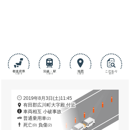
都道府県
沿線・駅
地図
こだわり
で探す
で探す
で探す
条件
2019年8月3日(土)11:45
有田郡広川町大字殿 付近
車両相互 小破事故
普通乗用車
(2)
死亡
負傷
(0)
(2)