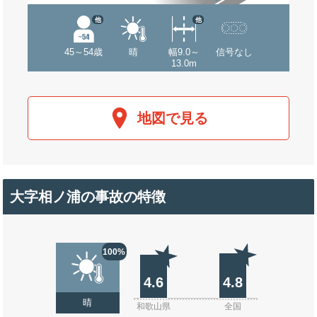
他
他
45～54歳
晴
幅9.0～
信号なし
13.0m
地図で見る
大字相ノ浦の事故の特徴
100%
4.6
4.8
晴
和歌山県
全国