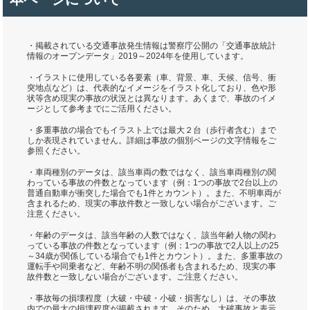
・掲載されている交通事故発生情報は警察庁公開の「交通事故統計
情報のオープンデータ」2019～2024年を使用しています。
・イラストに使用している各要素（車、背景、車、天候、信号、衝
突地点など）は、代表的なイメージをイラスト化しており、色や形
状等含め現実の事故の状況とは異なります。あくまで、事故のイメ
ージとして参考までにご活用ください。
・多重事故の場合でもイラスト上では最大２台（歩行者含む）まで
しか表現されていません。詳細は事故の個別ページの文字情報をご
参照ください。
・車両種別のデータは、該当車両の数ではなく、該当車両種別の関
わっている事故の件数となっています（例：1つの事故で2台以上の
普通自動車が衝突した場合でも1件とカウント）。また、不明車両が
含まれるため、現実の事故件数と一致しない場合がございます。ご
注意ください。
・年齢のデータは、該当年齢の人数ではなく、該当年齢人物の関わ
っている事故の件数となっています（例：1つの事故で2人以上の25
～34歳が関係している場合でも1件とカウント）。また、多重事故の
運転手や同乗者など、年齢不明の関係者も含まれるため、現実の事
故件数と一致しない場合がございます。ご注意ください。
・事故毎の損壊程度（大破・中破・小破・損害なし）は、その事故
内での最大の損壊程度が掲載されます。そのため、大破事故と表示