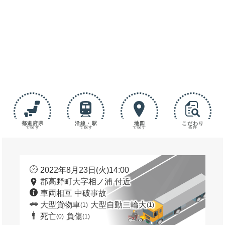
都道府県
沿線・駅
地図
こだわり
で探す
で探す
で探す
条件
2022年8月23日(火)14:00
郡高野町大字相ノ浦 付近
車両相互 中破事故
大型貨物車
大型自動二輪大
(1)
(1)
死亡
負傷
(0)
(1)