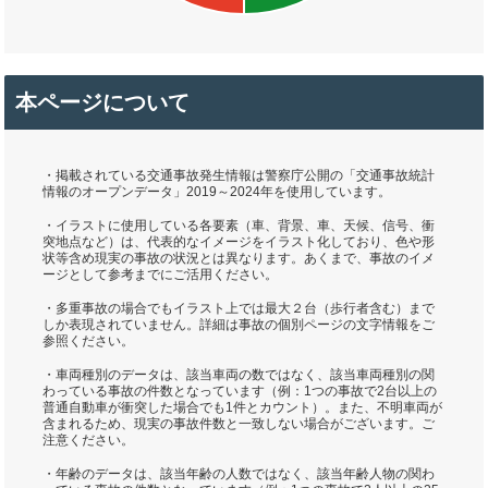
本ページについて
・掲載されている交通事故発生情報は警察庁公開の「交通事故統計
情報のオープンデータ」2019～2024年を使用しています。
・イラストに使用している各要素（車、背景、車、天候、信号、衝
突地点など）は、代表的なイメージをイラスト化しており、色や形
状等含め現実の事故の状況とは異なります。あくまで、事故のイメ
ージとして参考までにご活用ください。
・多重事故の場合でもイラスト上では最大２台（歩行者含む）まで
しか表現されていません。詳細は事故の個別ページの文字情報をご
参照ください。
・車両種別のデータは、該当車両の数ではなく、該当車両種別の関
わっている事故の件数となっています（例：1つの事故で2台以上の
普通自動車が衝突した場合でも1件とカウント）。また、不明車両が
含まれるため、現実の事故件数と一致しない場合がございます。ご
注意ください。
・年齢のデータは、該当年齢の人数ではなく、該当年齢人物の関わ