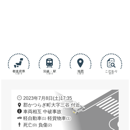
都道府県
沿線・駅
地図
こだわり
で探す
で探す
で探す
条件
2023年7月8日(土)17:35
郡かつらぎ町大字三谷 付近
車両相互 中破事故
軽自動車
軽貨物車
(1)
(1)
死亡
負傷
(0)
(2)