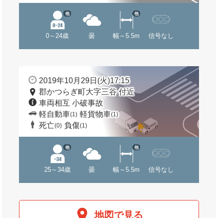
他
他
0～24歳
曇
幅～5.5m
信号なし
2019年10月29日(火)17:15
郡かつらぎ町大字三谷 付近
車両相互 小破事故
軽自動車
軽貨物車
(1)
(1)
死亡
負傷
(0)
(1)
他
他
25～34歳
曇
幅～5.5m
信号なし
地図で見る