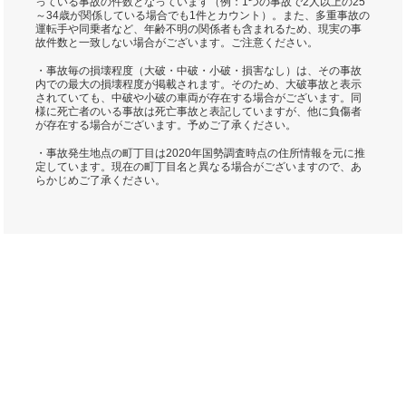
っている事故の件数となっています（例：1つの事故で2人以上の25
～34歳が関係している場合でも1件とカウント）。また、多重事故の
運転手や同乗者など、年齢不明の関係者も含まれるため、現実の事
故件数と一致しない場合がございます。ご注意ください。
・事故毎の損壊程度（大破・中破・小破・損害なし）は、その事故
内での最大の損壊程度が掲載されます。そのため、大破事故と表示
されていても、中破や小破の車両が存在する場合がございます。同
様に死亡者のいる事故は死亡事故と表記していますが、他に負傷者
が存在する場合がございます。予めご了承ください。
・事故発生地点の町丁目は2020年国勢調査時点の住所情報を元に推
定しています。現在の町丁目名と異なる場合がございますので、あ
らかじめご了承ください。