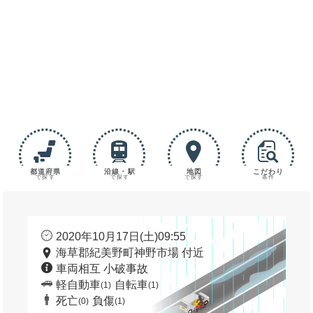
都道府県
沿線・駅
地図
こだわり
で探す
で探す
で探す
条件
2020年10月17日(土)09:55
海草郡紀美野町神野市場 付近
車両相互 小破事故
軽自動車
自転車
(1)
(1)
死亡
負傷
(0)
(1)