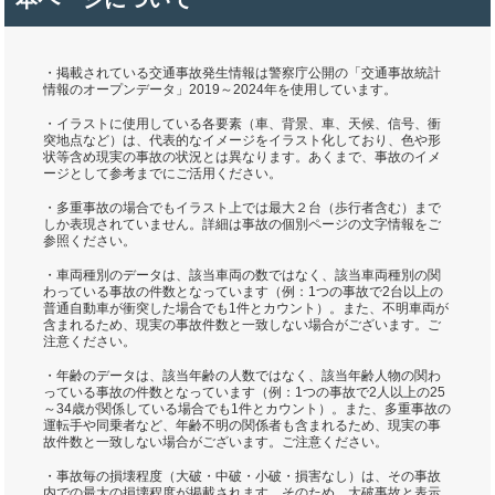
・掲載されている交通事故発生情報は警察庁公開の「交通事故統計
情報のオープンデータ」2019～2024年を使用しています。
・イラストに使用している各要素（車、背景、車、天候、信号、衝
突地点など）は、代表的なイメージをイラスト化しており、色や形
状等含め現実の事故の状況とは異なります。あくまで、事故のイメ
ージとして参考までにご活用ください。
・多重事故の場合でもイラスト上では最大２台（歩行者含む）まで
しか表現されていません。詳細は事故の個別ページの文字情報をご
参照ください。
・車両種別のデータは、該当車両の数ではなく、該当車両種別の関
わっている事故の件数となっています（例：1つの事故で2台以上の
普通自動車が衝突した場合でも1件とカウント）。また、不明車両が
含まれるため、現実の事故件数と一致しない場合がございます。ご
注意ください。
・年齢のデータは、該当年齢の人数ではなく、該当年齢人物の関わ
っている事故の件数となっています（例：1つの事故で2人以上の25
～34歳が関係している場合でも1件とカウント）。また、多重事故の
運転手や同乗者など、年齢不明の関係者も含まれるため、現実の事
故件数と一致しない場合がございます。ご注意ください。
・事故毎の損壊程度（大破・中破・小破・損害なし）は、その事故
内での最大の損壊程度が掲載されます。そのため、大破事故と表示