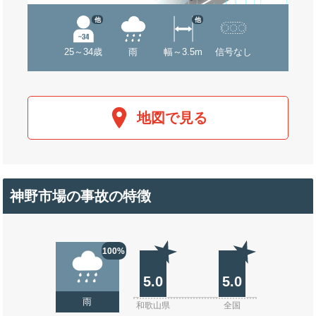
他
他
25～34歳
雨
幅～3.5m
信号なし
地図で見る
神野市場の事故の特徴
100%
5.0
5.0
雨
和歌山県
全国