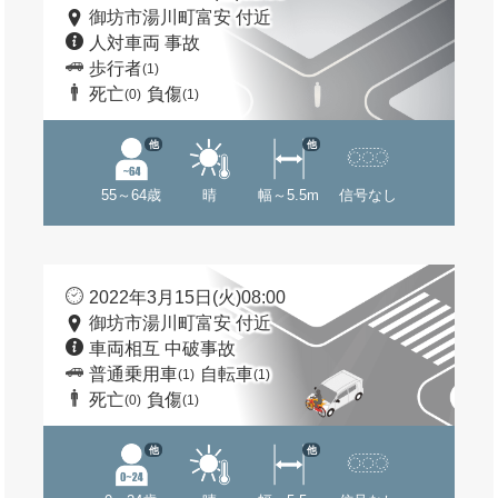
御坊市湯川町富安 付近
人対車両 事故
歩行者
(1)
死亡
負傷
(0)
(1)
他
他
55～64歳
晴
幅～5.5m
信号なし
2022年3月15日(火)08:00
御坊市湯川町富安 付近
車両相互 中破事故
普通乗用車
自転車
(1)
(1)
死亡
負傷
(0)
(1)
他
他