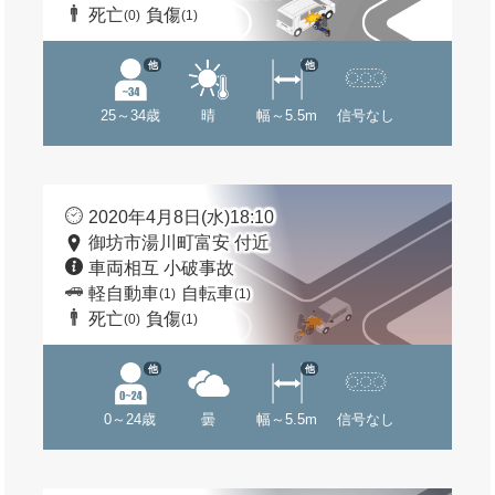
死亡
負傷
(0)
(1)
他
他
25～34歳
晴
幅～5.5m
信号なし
2020年4月8日(水)18:10
御坊市湯川町富安 付近
車両相互 小破事故
軽自動車
自転車
(1)
(1)
死亡
負傷
(0)
(1)
他
他
0～24歳
曇
幅～5.5m
信号なし