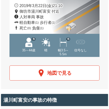
2019年3月22日(金)21:10
御坊市湯川町富安 付近
人対車両 事故
軽自動車
歩行者
(1)
(1)
死亡
負傷
(0)
(1)
他
他
35～44歳
晴
幅3.5～
信号なし
5.5m
地図で見る
湯川町富安の事故の特徴