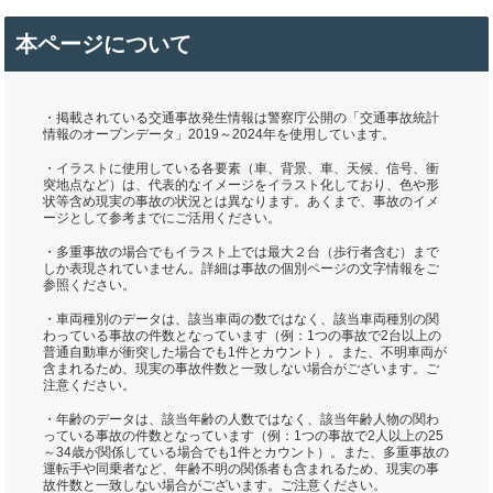
本ページについて
・掲載されている交通事故発生情報は警察庁公開の「交通事故統計
情報のオープンデータ」2019～2024年を使用しています。
・イラストに使用している各要素（車、背景、車、天候、信号、衝
突地点など）は、代表的なイメージをイラスト化しており、色や形
状等含め現実の事故の状況とは異なります。あくまで、事故のイメ
ージとして参考までにご活用ください。
・多重事故の場合でもイラスト上では最大２台（歩行者含む）まで
しか表現されていません。詳細は事故の個別ページの文字情報をご
参照ください。
・車両種別のデータは、該当車両の数ではなく、該当車両種別の関
わっている事故の件数となっています（例：1つの事故で2台以上の
普通自動車が衝突した場合でも1件とカウント）。また、不明車両が
含まれるため、現実の事故件数と一致しない場合がございます。ご
注意ください。
・年齢のデータは、該当年齢の人数ではなく、該当年齢人物の関わ
っている事故の件数となっています（例：1つの事故で2人以上の25
～34歳が関係している場合でも1件とカウント）。また、多重事故の
運転手や同乗者など、年齢不明の関係者も含まれるため、現実の事
故件数と一致しない場合がございます。ご注意ください。