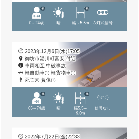
他
他
0～24歳
晴
幅～5.5m
３灯式信号
2023年12月6日(水)17:05
御坊市湯川町富安 付近
車両相互 中破事故
軽自動車
軽貨物車
(1)
(1)
死亡
負傷
(0)
(1)
他
他
65～74歳
晴
幅5.5～
信号なし
9.0m
2022年7月22日(金)22:33