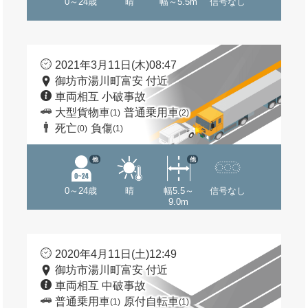
0～24歳
晴
幅～5.5m
信号なし
2021年3月11日(木)08:47
御坊市湯川町富安 付近
車両相互 小破事故
大型貨物車
普通乗用車
(1)
(2)
死亡
負傷
(0)
(1)
他
他
0～24歳
晴
幅5.5～
信号なし
9.0m
2020年4月11日(土)12:49
御坊市湯川町富安 付近
車両相互 中破事故
普通乗用車
原付自転車
(1)
(1)