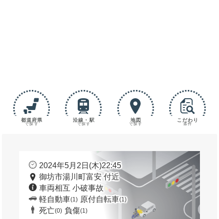
都道府県
沿線・駅
地図
こだわり
で探す
で探す
で探す
条件
2024年5月2日(木)22:45
御坊市湯川町富安 付近
車両相互 小破事故
軽自動車
原付自転車
(1)
(1)
死亡
負傷
(0)
(1)