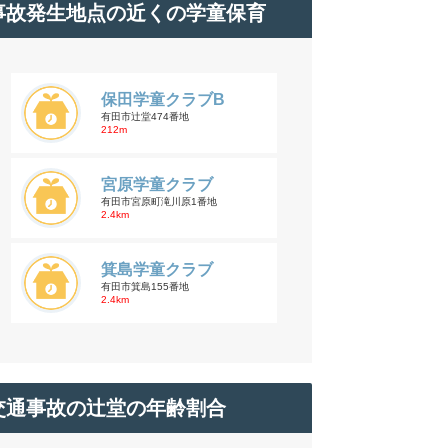
事故発生地点の近くの学童保育
保田学童クラブB
有田市辻堂474番地
212m
宮原学童クラブ
有田市宮原町滝川原1番地
2.4km
箕島学童クラブ
有田市箕島155番地
2.4km
交通事故の辻堂の年齢割合