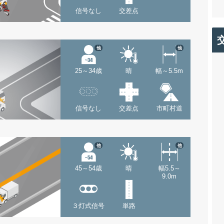
信号なし
交差点
他
他
25～34歳
晴
幅～5.5m
信号なし
交差点
市町村道
他
他
45～54歳
晴
幅5.5～
9.0m
３灯式信号
単路