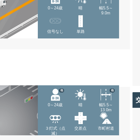
0～24歳
晴
幅5.5～
9.0m
信号なし
単路
他
他
0～24歳
晴
幅5.5～
13.0m
３灯式（点
交差点
市町村道
滅）