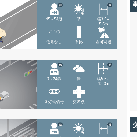
他
他
45～54歳
晴
幅3.5～
5.5m
信号なし
単路
市町村道
他
他
0～24歳
曇
幅5.5～
13.0m
３灯式信号
交差点
他
他