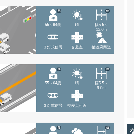
他
他
55～64歳
晴
幅5.5～
13.0m
３灯式信号
交差点
都道府県道
他
他
55～64歳
晴
幅5.5～
9.0m
３灯式信号
交差点付近
他
他