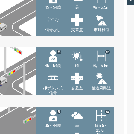
45～54歳
曇
幅～5.5m
信号なし
交差点
市町村道
他
他
45～54歳
晴
幅～5.5m
押ボタン式
交差点
都道府県道
信号
他
他
35～44歳
曇
幅5.5～
13.0m