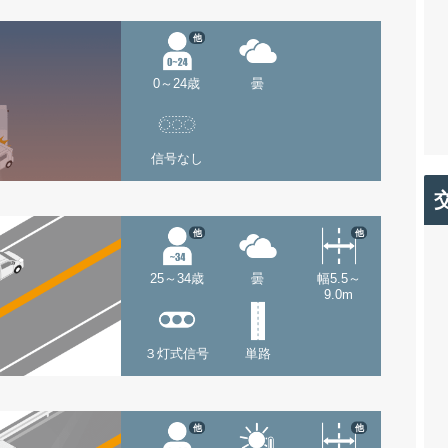
他
0～24歳
曇
信号なし
他
他
25～34歳
曇
幅5.5～
9.0m
３灯式信号
単路
他
他