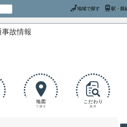
地域で探す
駅・路
通事故情報
地図
こだわり
で探す
条件