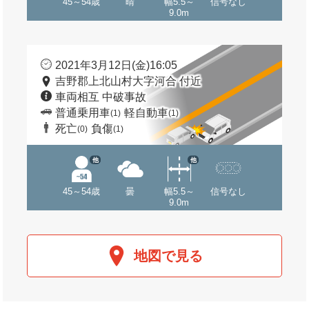
45～54歳
晴
幅5.5～
信号なし
9.0m
2021年3月12日(金)16:05
吉野郡上北山村大字河合 付近
車両相互 中破事故
普通乗用車
軽自動車
(1)
(1)
死亡
負傷
(0)
(1)
他
他
45～54歳
曇
幅5.5～
信号なし
9.0m
地図で見る