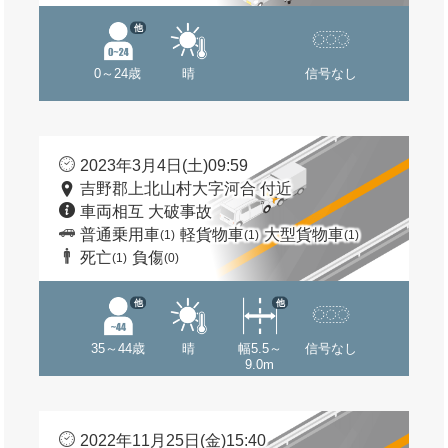
他
0～24歳
晴
信号なし
2023年3月4日(土)09:59
吉野郡上北山村大字河合 付近
車両相互 大破事故
普通乗用車
軽貨物車
大型貨物車
(1)
(1)
(1)
死亡
負傷
(1)
(0)
他
他
35～44歳
晴
幅5.5～
信号なし
9.0m
2022年11月25日(金)15:40