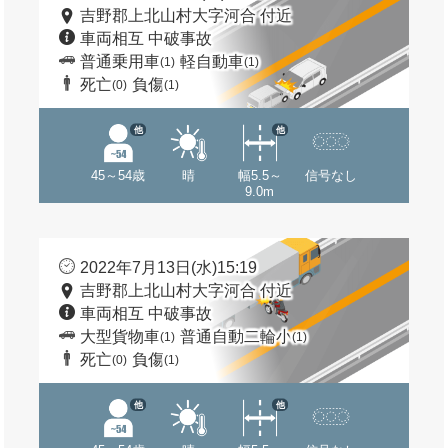
吉野郡上北山村大字河合 付近
車両相互 中破事故
普通乗用車
軽自動車
(1)
(1)
死亡
負傷
(0)
(1)
他
他
45～54歳
晴
幅5.5～
信号なし
9.0m
2022年7月13日(水)15:19
吉野郡上北山村大字河合 付近
車両相互 中破事故
大型貨物車
普通自動二輪小
(1)
(1)
死亡
負傷
(0)
(1)
他
他