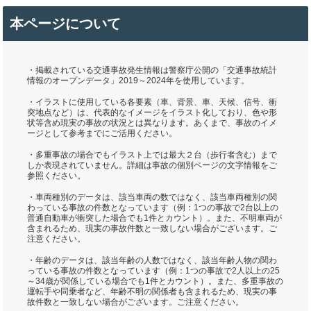
本ページについて
・掲載されている交通事故発生情報は警察庁公開の「交通事故統計
情報のオープンデータ」2019～2024年を使用しています。
・イラストに使用している各要素（車、背景、車、天候、信号、衝
突地点など）は、代表的なイメージをイラスト化しており、色や形
状等含め現実の事故の状況とは異なります。あくまで、事故のイメ
ージとして参考までにご活用ください。
・多重事故の場合でもイラスト上では最大２台（歩行者含む）まで
しか表現されていません。詳細は事故の個別ページの文字情報をご
参照ください。
・車両種別のデータは、該当車両の数ではなく、該当車両種別の関
わっている事故の件数となっています（例：1つの事故で2台以上の
普通自動車が衝突した場合でも1件とカウント）。また、不明車両が
含まれるため、現実の事故件数と一致しない場合がございます。ご
注意ください。
・年齢のデータは、該当年齢の人数ではなく、該当年齢人物の関わ
っている事故の件数となっています（例：1つの事故で2人以上の25
～34歳が関係している場合でも1件とカウント）。また、多重事故の
運転手や同乗者など、年齢不明の関係者も含まれるため、現実の事
故件数と一致しない場合がございます。ご注意ください。