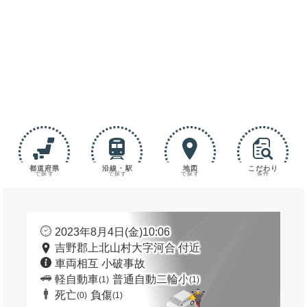
都道府県
沿線・駅
地図
こだわり
で探す
で探す
で探す
条件
2023年8月4日(金)10:06
吉野郡上北山村大字河合 付近
車両相互 小破事故
軽自動車
普通自動二輪小
(1)
(1)
死亡
負傷
(0)
(1)