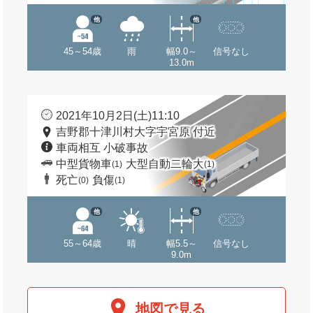
他
他
45～54歳
雨
幅9.0～
信号なし
13.0m
2021年10月2日(土)11:10
吉野郡十津川村大字宇宮原 付近
車両相互 小破事故
中型貨物車
大型自動二輪大
(1)
(1)
死亡
負傷
(0)
(1)
他
他
55～64歳
晴
幅5.5～
信号なし
9.0m
地図で見る