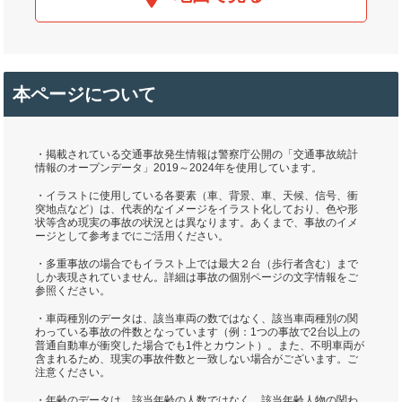
本ページについて
・掲載されている交通事故発生情報は警察庁公開の「交通事故統計
情報のオープンデータ」2019～2024年を使用しています。
・イラストに使用している各要素（車、背景、車、天候、信号、衝
突地点など）は、代表的なイメージをイラスト化しており、色や形
状等含め現実の事故の状況とは異なります。あくまで、事故のイメ
ージとして参考までにご活用ください。
・多重事故の場合でもイラスト上では最大２台（歩行者含む）まで
しか表現されていません。詳細は事故の個別ページの文字情報をご
参照ください。
・車両種別のデータは、該当車両の数ではなく、該当車両種別の関
わっている事故の件数となっています（例：1つの事故で2台以上の
普通自動車が衝突した場合でも1件とカウント）。また、不明車両が
含まれるため、現実の事故件数と一致しない場合がございます。ご
注意ください。
・年齢のデータは、該当年齢の人数ではなく、該当年齢人物の関わ