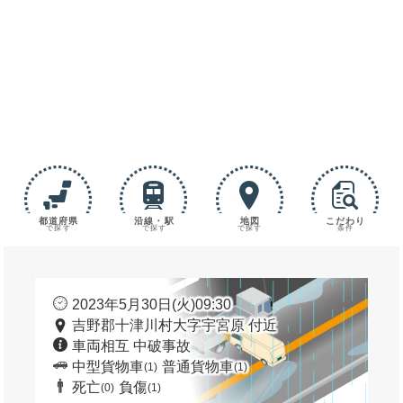
都道府県
沿線・駅
地図
こだわり
で探す
で探す
で探す
条件
2023年5月30日(火)09:30
吉野郡十津川村大字宇宮原 付近
車両相互 中破事故
中型貨物車
普通貨物車
(1)
(1)
死亡
負傷
(0)
(1)