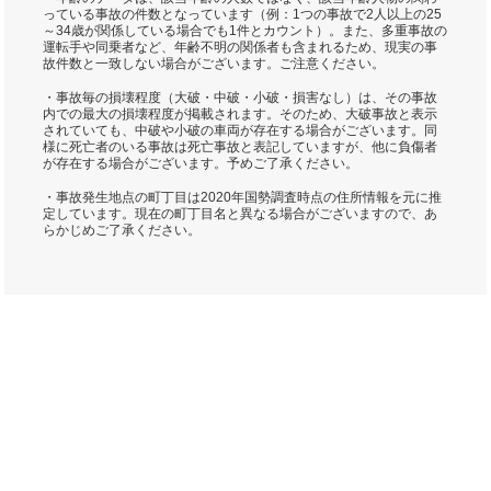
っている事故の件数となっています（例：1つの事故で2人以上の25
～34歳が関係している場合でも1件とカウント）。また、多重事故の
運転手や同乗者など、年齢不明の関係者も含まれるため、現実の事
故件数と一致しない場合がございます。ご注意ください。
・事故毎の損壊程度（大破・中破・小破・損害なし）は、その事故
内での最大の損壊程度が掲載されます。そのため、大破事故と表示
されていても、中破や小破の車両が存在する場合がございます。同
様に死亡者のいる事故は死亡事故と表記していますが、他に負傷者
が存在する場合がございます。予めご了承ください。
・事故発生地点の町丁目は2020年国勢調査時点の住所情報を元に推
定しています。現在の町丁目名と異なる場合がございますので、あ
らかじめご了承ください。