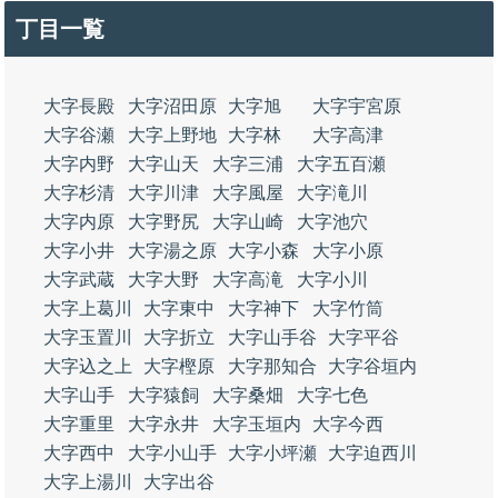
丁目一覧
大字長殿
大字沼田原
大字旭
大字宇宮原
大字谷瀬
大字上野地
大字林
大字高津
大字内野
大字山天
大字三浦
大字五百瀬
大字杉清
大字川津
大字風屋
大字滝川
大字内原
大字野尻
大字山崎
大字池穴
大字小井
大字湯之原
大字小森
大字小原
大字武蔵
大字大野
大字高滝
大字小川
大字上葛川
大字東中
大字神下
大字竹筒
大字玉置川
大字折立
大字山手谷
大字平谷
大字込之上
大字樫原
大字那知合
大字谷垣内
大字山手
大字猿飼
大字桑畑
大字七色
大字重里
大字永井
大字玉垣内
大字今西
大字西中
大字小山手
大字小坪瀬
大字迫西川
大字上湯川
大字出谷