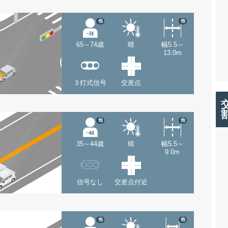
他
他
65～74歳
晴
幅5.5～
13.0m
３灯式信号
交差点
他
他
35～44歳
晴
幅5.5～
9.0m
信号なし
交差点付近
他
他