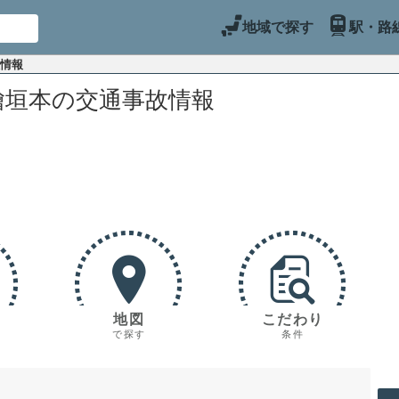
地域で探す
駅・路
故情報
檜垣本の交通事故情報
地図
こだわり
で探す
条件