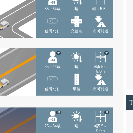
55～64歳
晴
幅～5.5m
信号なし
交差点
市町村道
他
他
35～44歳
晴
幅5.5～
9.0m
信号なし
単路
市町村道
他
他
25～34歳
晴
幅5.5～
9.0m