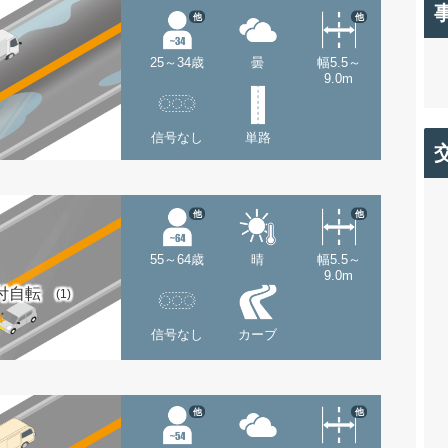
他
他
25～34歳
曇
幅5.5～
9.0m
信号なし
単路
他
他
55～64歳
晴
幅5.5～
9.0m
付自転
(1)
信号なし
カーブ
他
他