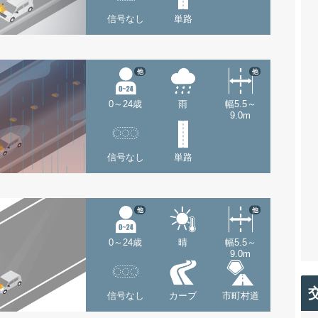
信号なし
単路
他
他
0～24歳
雨
幅5.5～
9.0m
信号なし
単路
他
他
0～24歳
晴
幅5.5～
9.0m
信号なし
カーブ
市町村道