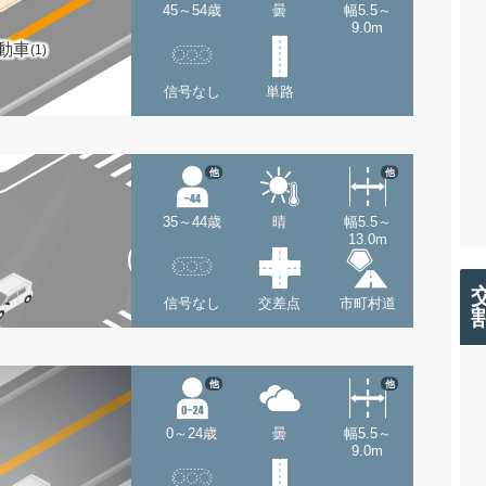
45～54歳
曇
幅5.5～
9.0m
動車
(1)
信号なし
単路
他
他
35～44歳
晴
幅5.5～
13.0m
信号なし
交差点
市町村道
他
他
0～24歳
曇
幅5.5～
9.0m