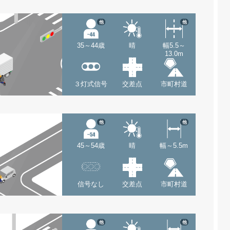
他
他
35～44歳
晴
幅5.5～
13.0m
３灯式信号
交差点
市町村道
他
他
45～54歳
晴
幅～5.5m
信号なし
交差点
市町村道
他
他