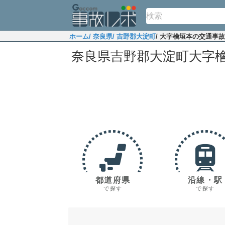
ホーム
/ 奈良県
/ 吉野郡大淀町
/ 大字檜垣本の交通事
奈良県吉野郡大淀町大字
都道府県
沿線・駅
で探す
で探す