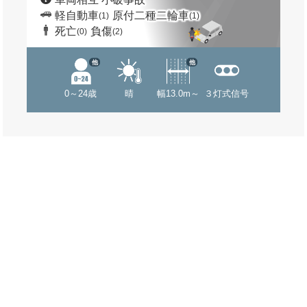
軽自動車
原付二種二輪車
(1)
(1)
死亡
負傷
(0)
(2)
他
他
0～24歳
晴
幅13.0m～
３灯式信号