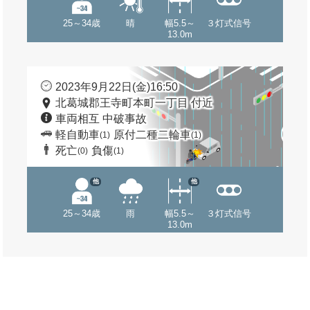
25～34歳
晴
幅5.5～
３灯式信号
13.0m
2023年9月22日(金)16:50
北葛城郡王寺町本町一丁目 付近
車両相互 中破事故
軽自動車
原付二種二輪車
(1)
(1)
死亡
負傷
(0)
(1)
他
他
25～34歳
雨
幅5.5～
３灯式信号
13.0m