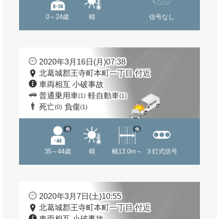
0～24歳
晴
信号なし
2020年3月16日(月)07:38
北葛城郡王寺町本町一丁目 付近
車両相互 小破事故
普通乗用車
軽自動車
(1)
(1)
死亡
負傷
(0)
(1)
他
他
35～44歳
晴
幅13.0m～
３灯式信号
2020年3月7日(土)10:55
北葛城郡王寺町本町一丁目 付近
車両相互 小破事故