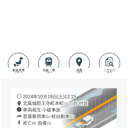
都道府県
沿線・駅
地図
こだわり
で探す
で探す
で探す
条件
2024年10月19日(土)12:15
北葛城郡王寺町本町一丁目 付近
車両相互 小破事故
普通乗用車
軽自動車
(1)
(1)
死亡
負傷
(0)
(1)