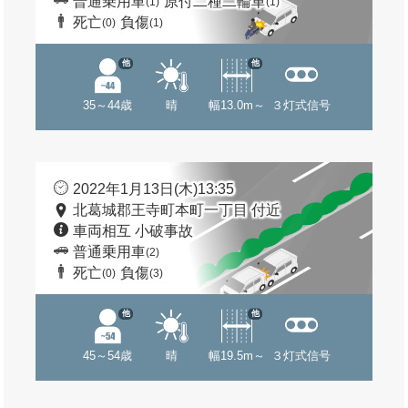
普通乗用車
原付二種二輪車
(1)
(1)
死亡
負傷
(0)
(1)
他
他
35～44歳
晴
幅13.0m～
３灯式信号
2022年1月13日(木)13:35
北葛城郡王寺町本町一丁目 付近
車両相互 小破事故
普通乗用車
(2)
死亡
負傷
(0)
(3)
他
他
45～54歳
晴
幅19.5m～
３灯式信号