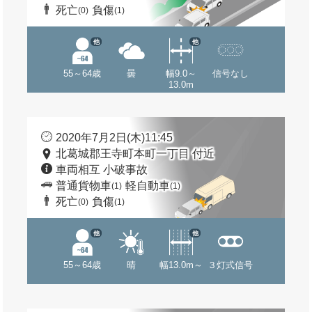
死亡
負傷
(0)
(1)
他
他
55～64歳
曇
幅9.0～
信号なし
13.0m
2020年7月2日(木)11:45
北葛城郡王寺町本町一丁目 付近
車両相互 小破事故
普通貨物車
軽自動車
(1)
(1)
死亡
負傷
(0)
(1)
他
他
55～64歳
晴
幅13.0m～
３灯式信号