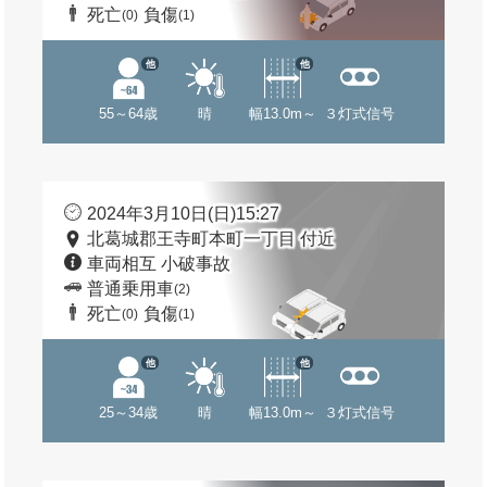
死亡
負傷
(0)
(1)
他
他
55～64歳
晴
幅13.0m～
３灯式信号
2024年3月10日(日)15:27
北葛城郡王寺町本町一丁目 付近
車両相互 小破事故
普通乗用車
(2)
死亡
負傷
(0)
(1)
他
他
25～34歳
晴
幅13.0m～
３灯式信号