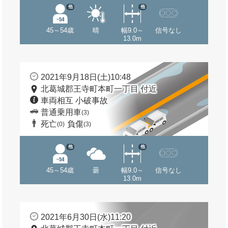
他
他
45～54歳
晴
幅9.0～
信号なし
13.0m
2021年9月18日(土)10:48
北葛城郡王寺町本町一丁目 付近
車両相互 小破事故
普通乗用車
(3)
死亡
負傷
(0)
(3)
他
他
45～54歳
曇
幅9.0～
信号なし
13.0m
2021年6月30日(水)11:20