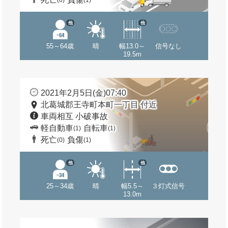
(0)
(1)
他
他
55～64歳
晴
幅13.0～
信号なし
19.5m
2021年2月5日(金)07:40
北葛城郡王寺町本町一丁目 付近
車両相互 小破事故
軽自動車
自転車
(1)
(1)
死亡
負傷
(0)
(1)
他
他
25～34歳
晴
幅5.5～
３灯式信号
13.0m