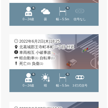
他
他
0～24歳
曇
幅～5.5m
信号なし
2022年6月2日(木)18:25
北葛城郡王寺町本町一丁目 付近
車両相互 小破事故
軽自動車
自転車
(1)
(1)
死亡
負傷
(0)
(1)
他
他
0～24歳
晴
幅～5.5m
３灯式信号