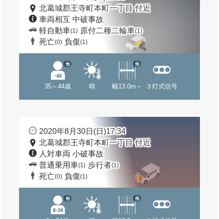
北葛城郡王寺町本町一丁目 付近
車両相互 中破事故
軽自動車
原付二種二輪車
(1)
(1)
死亡
負傷
(0)
(1)
他
他
35～44歳
晴
幅13.0m～
３灯式信号
2020年8月30日(日)17:34
北葛城郡王寺町本町一丁目 付近
人対車両 小破事故
普通乗用車
歩行者
(1)
(1)
死亡
負傷
(0)
(1)
他
他