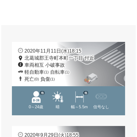
2020年11月11日(水)18:15
北葛城郡王寺町本町一丁目 付近
車両相互 小破事故
軽自動車
自転車
(1)
(1)
死亡
負傷
(0)
(1)
他
他
0～24歳
晴
幅～5.5m
信号なし
2020年9月29日(火)18:55