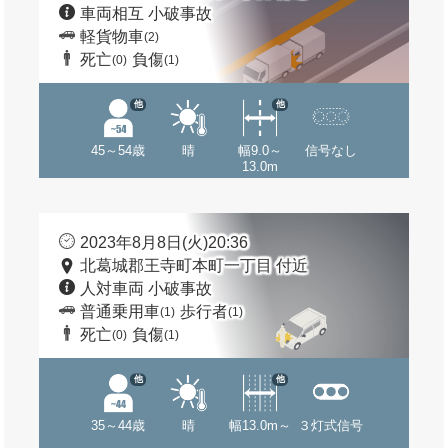
車両相互 小破事故
軽貨物車
(2)
死亡
負傷
(0)
(1)
他
他
45～54歳
晴
幅9.0～
信号なし
13.0m
2023年8月8日(火)20:36
北葛城郡王寺町本町一丁目 付近
人対車両 小破事故
普通乗用車
歩行者
(1)
(1)
死亡
負傷
(0)
(1)
他
他
35～44歳
晴
幅13.0m～
３灯式信号