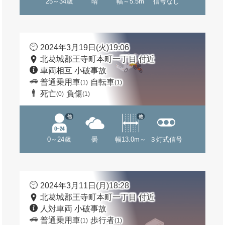
25～34歳
晴
幅～5.5m
信号なし
2024年3月19日(火)19:06
北葛城郡王寺町本町一丁目 付近
車両相互 小破事故
普通乗用車
自転車
(1)
(1)
死亡
負傷
(0)
(1)
他
他
0～24歳
曇
幅13.0m～
３灯式信号
2024年3月11日(月)18:28
北葛城郡王寺町本町一丁目 付近
人対車両 小破事故
普通乗用車
歩行者
(1)
(1)