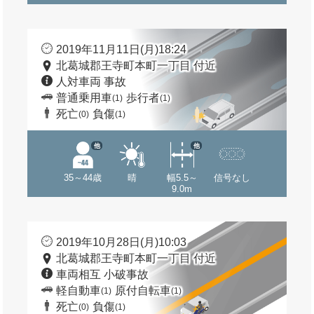
2019年11月11日(月)18:24
北葛城郡王寺町本町一丁目 付近
人対車両 事故
普通乗用車
歩行者
(1)
(1)
死亡
負傷
(0)
(1)
他
他
35～44歳
晴
幅5.5～
信号なし
9.0m
2019年10月28日(月)10:03
北葛城郡王寺町本町一丁目 付近
車両相互 小破事故
軽自動車
原付自転車
(1)
(1)
死亡
負傷
(0)
(1)