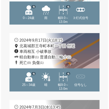
他
他
0～24歳
雨
幅9.0～
３灯式信号
13.0m
2024年9月17日(火)18:15
北葛城郡王寺町本町一丁目 付近
車両相互 小破事故
軽自動車
普通自動二輪小
(1)
(1)
死亡
負傷
(0)
(1)
他
他
25～34歳
晴
幅9.0～
信号なし
13.0m
2024年7月3日(水)13:45