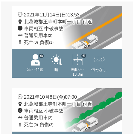
2021年11月14日(日)13:53
北葛城郡王寺町本町一丁目 付近
車両相互 中破事故
普通乗用車
(2)
死亡
負傷
(0)
(1)
他
他
35～44歳
晴
幅9.0～
信号なし
13.0m
2021年10月8日(金)07:00
北葛城郡王寺町本町一丁目 付近
車両相互 小破事故
普通乗用車
(2)
死亡
負傷
(0)
(2)