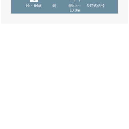
55～64歳
曇
幅5.5～
３灯式信号
13.0m