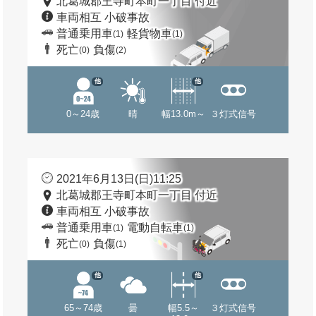
北葛城郡王寺町本町一丁目 付近
車両相互 小破事故
普通乗用車
軽貨物車
(1)
(1)
死亡
負傷
(0)
(2)
他
他
0～24歳
晴
幅13.0m～
３灯式信号
2021年6月13日(日)11:25
北葛城郡王寺町本町一丁目 付近
車両相互 小破事故
普通乗用車
電動自転車
(1)
(1)
死亡
負傷
(0)
(1)
他
他
65～74歳
曇
幅5.5～
３灯式信号