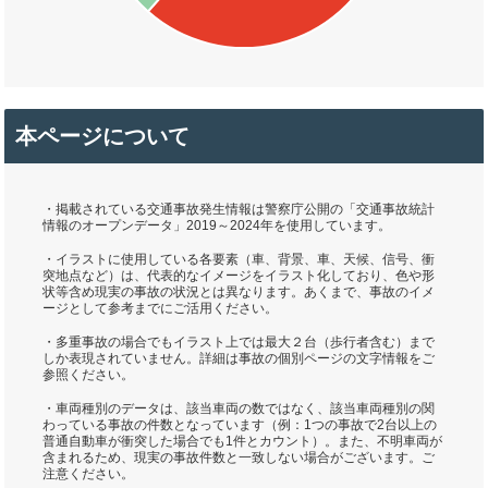
本ページについて
・掲載されている交通事故発生情報は警察庁公開の「交通事故統計
情報のオープンデータ」2019～2024年を使用しています。
・イラストに使用している各要素（車、背景、車、天候、信号、衝
突地点など）は、代表的なイメージをイラスト化しており、色や形
状等含め現実の事故の状況とは異なります。あくまで、事故のイメ
ージとして参考までにご活用ください。
・多重事故の場合でもイラスト上では最大２台（歩行者含む）まで
しか表現されていません。詳細は事故の個別ページの文字情報をご
参照ください。
・車両種別のデータは、該当車両の数ではなく、該当車両種別の関
わっている事故の件数となっています（例：1つの事故で2台以上の
普通自動車が衝突した場合でも1件とカウント）。また、不明車両が
含まれるため、現実の事故件数と一致しない場合がございます。ご
注意ください。