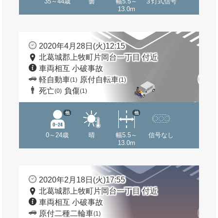
35～44歳
曇
幅5.5～
３灯式信号
13.0m
2020年4月28日(火)12:15
北葛城郡上牧町片岡台一丁目 付近
車両相互 小破事故
軽自動車
原付自転車
(1)
(1)
死亡
負傷
(0)
(1)
他
他
0～24歳
晴
幅5.5～
信号なし
13.0m
2020年2月18日(火)17:55
北葛城郡上牧町片岡台一丁目 付近
車両相互 小破事故
原付二種二輪車
(1)