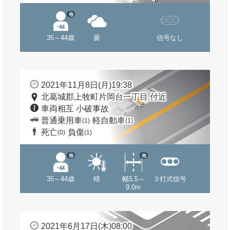
他
35～44歳
曇
信号なし
2021年11月8日(月)19:38
北葛城郡上牧町片岡台一丁目 付近
車両相互 小破事故
普通乗用車
軽自動車
(1)
(1)
死亡
負傷
(0)
(1)
他
他
35～44歳
晴
幅5.5～
３灯式信号
9.0m
2021年6月17日(木)08:00