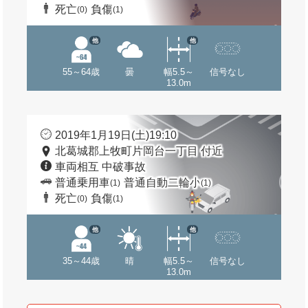
死亡
負傷
(0)
(1)
他
他
55～64歳
曇
幅5.5～
信号なし
13.0m
2019年1月19日(土)19:10
北葛城郡上牧町片岡台一丁目 付近
車両相互 中破事故
普通乗用車
普通自動二輪小
(1)
(1)
死亡
負傷
(0)
(1)
他
他
35～44歳
晴
幅5.5～
信号なし
13.0m