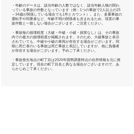
・年齢のデータは、該当年齢の人数ではなく、該当年齢人物の関わ
っている事故の件数となっています（例：1つの事故で2人以上の25
～34歳が関係している場合でも1件とカウント）。また、多重事故の
運転手や同乗者など、年齢不明の関係者も含まれるため、現実の事
故件数と一致しない場合がございます。ご注意ください。
・事故毎の損壊程度（大破・中破・小破・損害なし）は、その事故
内での最大の損壊程度が掲載されます。そのため、大破事故と表示
されていても、中破や小破の車両が存在する場合がございます。同
様に死亡者のいる事故は死亡事故と表記していますが、他に負傷者
が存在する場合がございます。予めご了承ください。
・事故発生地点の町丁目は2020年国勢調査時点の住所情報を元に推
定しています。現在の町丁目名と異なる場合がございますので、あ
らかじめご了承ください。