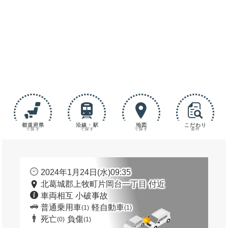
都道府県
沿線・駅
地図
こだわり
で探す
で探す
で探す
条件
2024年1月24日(水)09:35
北葛城郡上牧町片岡台一丁目 付近
車両相互 小破事故
普通乗用車
軽自動車
(1)
(1)
死亡
負傷
(0)
(1)