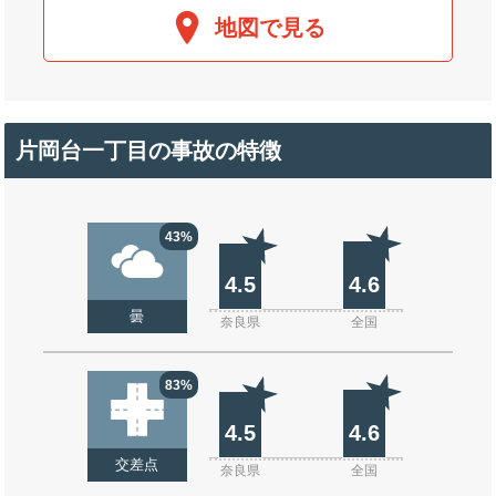
地図で見る
片岡台一丁目の事故の特徴
43%
4.5
4.6
曇
奈良県
全国
83%
4.5
4.6
交差点
奈良県
全国