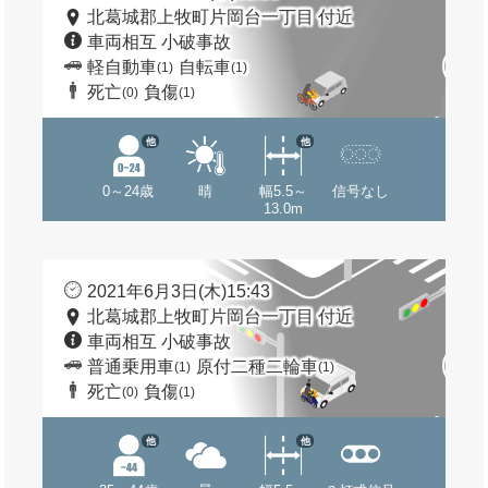
北葛城郡上牧町片岡台一丁目 付近
車両相互 小破事故
軽自動車
自転車
(1)
(1)
死亡
負傷
(0)
(1)
他
他
0～24歳
晴
幅5.5～
信号なし
13.0m
2021年6月3日(木)15:43
北葛城郡上牧町片岡台一丁目 付近
車両相互 小破事故
普通乗用車
原付二種二輪車
(1)
(1)
死亡
負傷
(0)
(1)
他
他