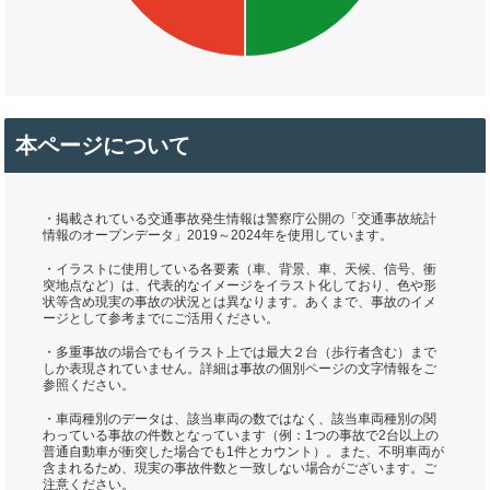
本ページについて
・掲載されている交通事故発生情報は警察庁公開の「交通事故統計
情報のオープンデータ」2019～2024年を使用しています。
・イラストに使用している各要素（車、背景、車、天候、信号、衝
突地点など）は、代表的なイメージをイラスト化しており、色や形
状等含め現実の事故の状況とは異なります。あくまで、事故のイメ
ージとして参考までにご活用ください。
・多重事故の場合でもイラスト上では最大２台（歩行者含む）まで
しか表現されていません。詳細は事故の個別ページの文字情報をご
参照ください。
・車両種別のデータは、該当車両の数ではなく、該当車両種別の関
わっている事故の件数となっています（例：1つの事故で2台以上の
普通自動車が衝突した場合でも1件とカウント）。また、不明車両が
含まれるため、現実の事故件数と一致しない場合がございます。ご
注意ください。