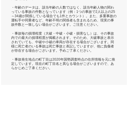
・年齢のデータは、該当年齢の人数ではなく、該当年齢人物の関わ
っている事故の件数となっています（例：1つの事故で2人以上の25
～34歳が関係している場合でも1件とカウント）。また、多重事故の
運転手や同乗者など、年齢不明の関係者も含まれるため、現実の事
故件数と一致しない場合がございます。ご注意ください。
・事故毎の損壊程度（大破・中破・小破・損害なし）は、その事故
内での最大の損壊程度が掲載されます。そのため、大破事故と表示
されていても、中破や小破の車両が存在する場合がございます。同
様に死亡者のいる事故は死亡事故と表記していますが、他に負傷者
が存在する場合がございます。予めご了承ください。
・事故発生地点の町丁目は2020年国勢調査時点の住所情報を元に推
定しています。現在の町丁目名と異なる場合がございますので、あ
らかじめご了承ください。