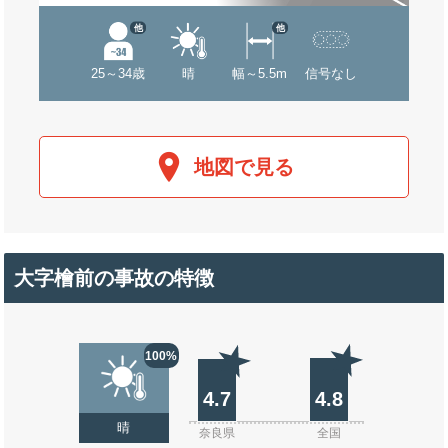
他
他
25～34歳
晴
幅～5.5m
信号なし
地図で見る
大字檜前の事故の特徴
100%
4.7
4.8
晴
奈良県
全国