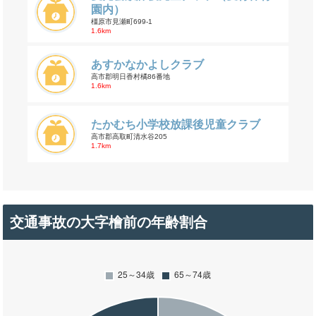
園内）
橿原市見瀬町699-1
1.6km
あすかなかよしクラブ
高市郡明日香村橘86番地
1.6km
たかむち小学校放課後児童クラブ
高市郡高取町清水谷205
1.7km
交通事故の大字檜前の年齢割合