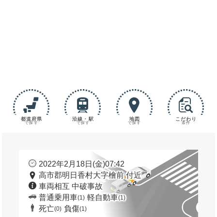
都道府県
沿線・駅
地図
こだわり
で探す
で探す
で探す
条件
2022年2月18日(金)07:42
高市郡明日香村大字檜前 付近
車両相互 中破事故
普通乗用車
軽自動車
(1)
(1)
死亡
負傷
(0)
(1)