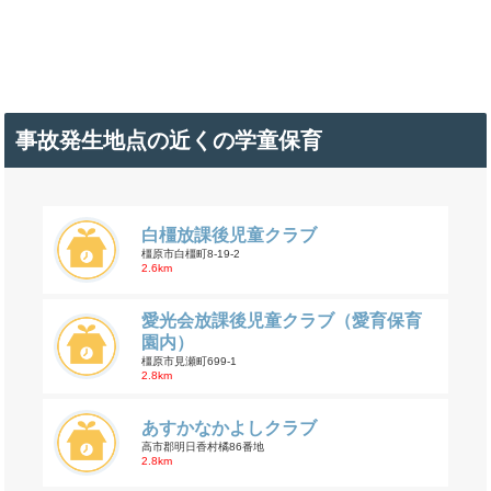
事故発生地点の近くの学童保育
白橿放課後児童クラブ
橿原市白橿町8-19-2
2.6km
愛光会放課後児童クラブ（愛育保育
園内）
橿原市見瀬町699-1
2.8km
あすかなかよしクラブ
高市郡明日香村橘86番地
2.8km