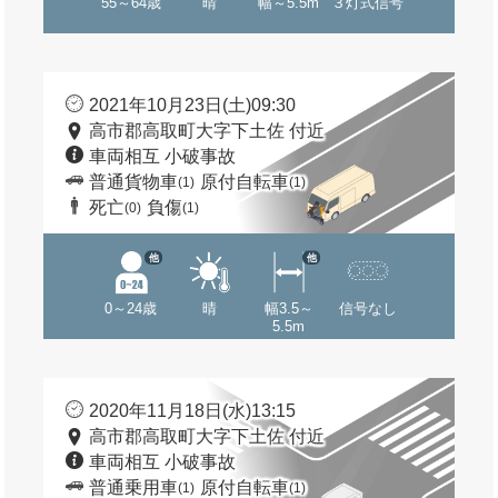
55～64歳
晴
幅～5.5m
３灯式信号
2021年10月23日(土)09:30
高市郡高取町大字下土佐 付近
車両相互 小破事故
普通貨物車
原付自転車
(1)
(1)
死亡
負傷
(0)
(1)
他
他
0～24歳
晴
幅3.5～
信号なし
5.5m
2020年11月18日(水)13:15
高市郡高取町大字下土佐 付近
車両相互 小破事故
普通乗用車
原付自転車
(1)
(1)