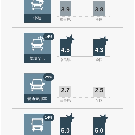
3.9
3.8
中破
奈良県
全国
14%
4.5
4.3
損壊なし
奈良県
全国
29%
2.7
2.5
普通乗用車
奈良県
全国
14%
5.0
5.0