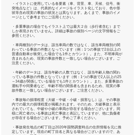
・イラストに使用している各要素（車、背景、車、天候、信号、衝
突地点など）は、代表的なイメージをイラスト化しており、色や形
状等含め現実の事故の状況とは異なります。あくまで、事故のイメ
ージとして参考までにご活用ください。
・多重事故の場合でもイラスト上では最大２台（歩行者含む）まで
しか表現されていません。詳細は事故の個別ページの文字情報をご
参照ください。
・車両種別のデータは、該当車両の数ではなく、該当車両種別の関
わっている事故の件数となっています（例：1つの事故で2台以上の
普通自動車が衝突した場合でも1件とカウント）。また、不明車両が
含まれるため、現実の事故件数と一致しない場合がございます。ご
注意ください。
・年齢のデータは、該当年齢の人数ではなく、該当年齢人物の関わ
っている事故の件数となっています（例：1つの事故で2人以上の25
～34歳が関係している場合でも1件とカウント）。また、多重事故の
運転手や同乗者など、年齢不明の関係者も含まれるため、現実の事
故件数と一致しない場合がございます。ご注意ください。
・事故毎の損壊程度（大破・中破・小破・損害なし）は、その事故
内での最大の損壊程度が掲載されます。そのため、大破事故と表示
されていても、中破や小破の車両が存在する場合がございます。同
様に死亡者のいる事故は死亡事故と表記していますが、他に負傷者
が存在する場合がございます。予めご了承ください。
・事故発生地点の町丁目は2020年国勢調査時点の住所情報を元に推
定しています。現在の町丁目名と異なる場合がございますので、あ