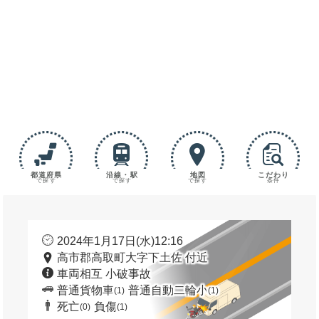
都道府県
沿線・駅
地図
こだわり
で探す
で探す
で探す
条件
2024年1月17日(水)12:16
高市郡高取町大字下土佐 付近
車両相互 小破事故
普通貨物車
普通自動二輪小
(1)
(1)
死亡
負傷
(0)
(1)