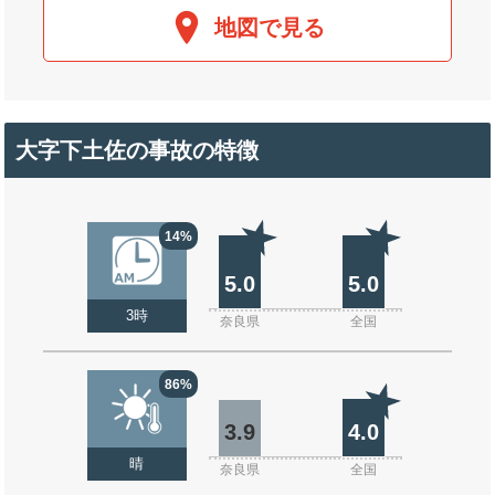
地図で見る
大字下土佐の事故の特徴
14%
5.0
5.0
3時
奈良県
全国
86%
3.9
4.0
晴
奈良県
全国