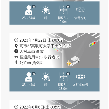
他
他
25～34歳
晴
幅5.5～
信号なし
9.0m
2023年7月22日(土)08:02
高市郡高取町大字下土佐 付近
人対車両 事故
普通乗用車
歩行者
(1)
(1)
死亡
負傷
(0)
(1)
他
他
35～44歳
晴
幅5.5～
３灯式信号
13.0m
2022年8月6日(土)03:55