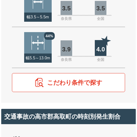
3.5
3.5
幅3.5～5.5m
奈良県
全国
44%
3.9
4.0
幅5.5～13.0m
奈良県
全国
こだわり条件で探す
交通事故の高市郡高取町の時刻別発生割合