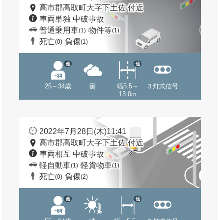
高市郡高取町大字下土佐 付近
車両単独 中破事故
普通乗用車
物件等
(1)
(1)
死亡
負傷
(0)
(1)
他
他
25～34歳
曇
幅5.5～
３灯式信号
13.0m
2022年7月28日(木)11:41
高市郡高取町大字下土佐 付近
車両相互 中破事故
軽自動車
軽貨物車
(1)
(1)
死亡
負傷
(0)
(2)
他
他