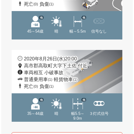
死亡
負傷
(0)
(1)
他
他
45～54歳
晴
幅～5.5m
信号なし
2020年8月26日(水)20:00
高市郡高取町大字下土佐 付近
車両相互 小破事故
普通乗用車
軽貨物車
(1)
(1)
死亡
負傷
(0)
(1)
他
他
35～44歳
晴
幅5.5～
３灯式信号
9.0m