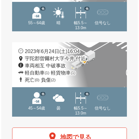
他
他
55～64歳
晴
幅5.5～
信号なし
13.0m
2023年6月24日(土)16:04
宇陀郡曽爾村大字今井 付近
車両相互 中破事故
軽自動車
軽貨物車
(1)
(1)
死亡
負傷
(0)
(2)
他
他
45～54歳
曇
幅5.5～
信号なし
13.0m
地図で見る