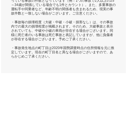
っている事故の件数となっています（例：1つの事故で2人以上の25
～34歳が関係している場合でも1件とカウント）。また、多重事故の
運転手や同乗者など、年齢不明の関係者も含まれるため、現実の事
故件数と一致しない場合がございます。ご注意ください。
・事故毎の損壊程度（大破・中破・小破・損害なし）は、その事故
内での最大の損壊程度が掲載されます。そのため、大破事故と表示
されていても、中破や小破の車両が存在する場合がございます。同
様に死亡者のいる事故は死亡事故と表記していますが、他に負傷者
が存在する場合がございます。予めご了承ください。
・事故発生地点の町丁目は2020年国勢調査時点の住所情報を元に推
定しています。現在の町丁目名と異なる場合がございますので、あ
らかじめご了承ください。