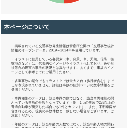
本ページについて
・掲載されている交通事故発生情報は警察庁公開の「交通事故統計
情報のオープンデータ」2019～2024年を使用しています。
・イラストに使用している各要素（車、背景、車、天候、信号、衝
突地点など）は、代表的なイメージをイラスト化しており、色や形
状等含め現実の事故の状況とは異なります。あくまで、事故のイメ
ージとして参考までにご活用ください。
・多重事故の場合でもイラスト上では最大２台（歩行者含む）まで
しか表現されていません。詳細は事故の個別ページの文字情報をご
参照ください。
・車両種別のデータは、該当車両の数ではなく、該当車両種別の関
わっている事故の件数となっています（例：1つの事故で2台以上の
普通自動車が衝突した場合でも1件とカウント）。また、不明車両が
含まれるため、現実の事故件数と一致しない場合がございます。ご
注意ください。
・年齢のデータは、該当年齢の人数ではなく、該当年齢人物の関わ