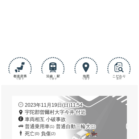
都道府県
沿線・駅
地図
こだわり
で探す
で探す
で探す
条件
2023年11月19日(日)11:54
宇陀郡曽爾村大字今井 付近
車両相互 小破事故
普通乗用車
普通自動二輪大
(1)
(1)
死亡
負傷
(0)
(2)