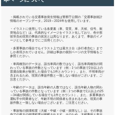
・掲載されている交通事故発生情報は警察庁公開の「交通事故統計
情報のオープンデータ」2019～2024年を使用しています。
・イラストに使用している各要素（車、背景、車、天候、信号、衝
突地点など）は、代表的なイメージをイラスト化しており、色や形
状等含め現実の事故の状況とは異なります。あくまで、事故のイメ
ージとして参考までにご活用ください。
・多重事故の場合でもイラスト上では最大２台（歩行者含む）まで
しか表現されていません。詳細は事故の個別ページの文字情報をご
参照ください。
・車両種別のデータは、該当車両の数ではなく、該当車両種別の関
わっている事故の件数となっています（例：1つの事故で2台以上の
普通自動車が衝突した場合でも1件とカウント）。また、不明車両が
含まれるため、現実の事故件数と一致しない場合がございます。ご
注意ください。
・年齢のデータは、該当年齢の人数ではなく、該当年齢人物の関わ
っている事故の件数となっています（例：1つの事故で2人以上の25
～34歳が関係している場合でも1件とカウント）。また、多重事故の
運転手や同乗者など、年齢不明の関係者も含まれるため、現実の事
故件数と一致しない場合がございます。ご注意ください。
・事故毎の損壊程度（大破・中破・小破・損害なし）は、その事故
内での最大の損壊程度が掲載されます。そのため、大破事故と表示