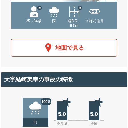
他
他
25～34歳
雨
幅5.5～
３灯式信号
9.0m
地図で見る
大字結崎美幸の事故の特徴
100%
5.0
5.0
雨
奈良県
全国