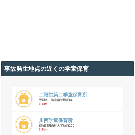
事故発生地点の近くの学童保育
二階堂第二学童保育所
天理市二階堂南菅田町640
1.1km
川西学童保育所
磯城郡川西町大字結崎255
1.2km