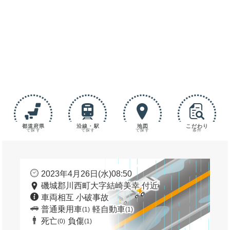
都道府県
沿線・駅
地図
こだわり
で探す
で探す
で探す
条件
2023年4月26日(水)08:50
磯城郡川西町大字結崎美幸 付近
車両相互 小破事故
普通乗用車
軽自動車
(1)
(1)
死亡
負傷
(0)
(1)