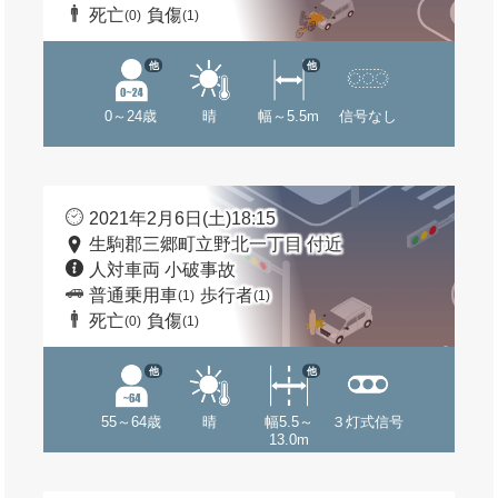
死亡
負傷
(0)
(1)
他
他
0～24歳
晴
幅～5.5m
信号なし
2021年2月6日(土)18:15
生駒郡三郷町立野北一丁目 付近
人対車両 小破事故
普通乗用車
歩行者
(1)
(1)
死亡
負傷
(0)
(1)
他
他
55～64歳
晴
幅5.5～
３灯式信号
13.0m