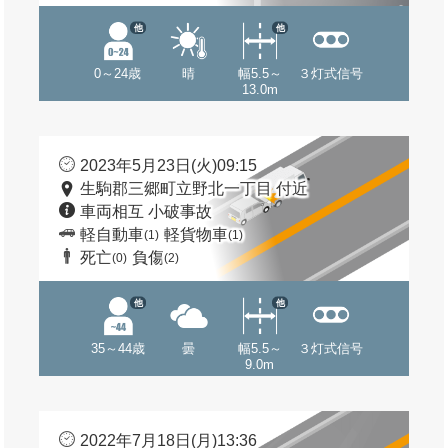
他
他
0～24歳
晴
幅5.5～
３灯式信号
13.0m
2023年5月23日(火)09:15
生駒郡三郷町立野北一丁目 付近
車両相互 小破事故
軽自動車
軽貨物車
(1)
(1)
死亡
負傷
(0)
(2)
他
他
35～44歳
曇
幅5.5～
３灯式信号
9.0m
2022年7月18日(月)13:36