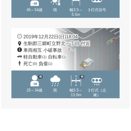
45～54歳
晴
幅3.5～
３灯式信号
5.5m
2019年12月22日(日)18:04
生駒郡三郷町立野北一丁目 付近
車両相互 小破事故
軽自動車
自転車
(1)
(1)
死亡
負傷
(0)
(1)
他
他
25～34歳
雨
幅5.5～
３灯式（点
13.0m
滅）