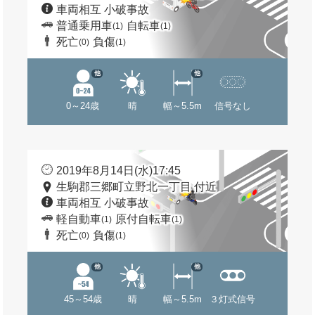
車両相互 小破事故
普通乗用車
自転車
(1)
(1)
死亡
負傷
(0)
(1)
他
他
0～24歳
晴
幅～5.5m
信号なし
2019年8月14日(水)17:45
生駒郡三郷町立野北一丁目 付近
車両相互 小破事故
軽自動車
原付自転車
(1)
(1)
死亡
負傷
(0)
(1)
他
他
45～54歳
晴
幅～5.5m
３灯式信号