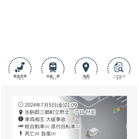
都道府県
沿線・駅
地図
こだわり
で探す
で探す
で探す
条件
2024年7月5日(金)21:09
生駒郡三郷町立野北一丁目 付近
車両相互 大破事故
軽自動車
原付自転車
(1)
(1)
死亡
負傷
(0)
(3)