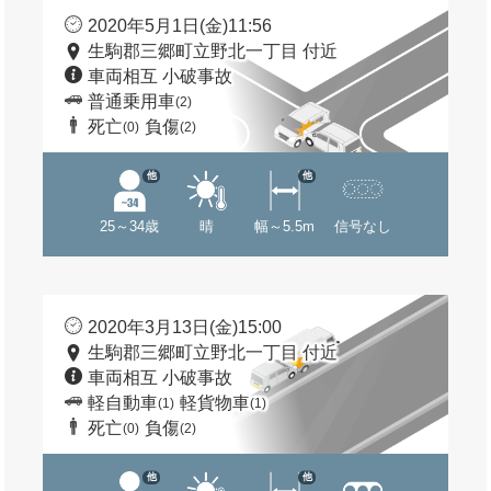
2020年5月1日(金)11:56
生駒郡三郷町立野北一丁目 付近
車両相互 小破事故
普通乗用車
(2)
死亡
負傷
(0)
(2)
他
他
25～34歳
晴
幅～5.5m
信号なし
2020年3月13日(金)15:00
生駒郡三郷町立野北一丁目 付近
車両相互 小破事故
軽自動車
軽貨物車
(1)
(1)
死亡
負傷
(0)
(2)
他
他