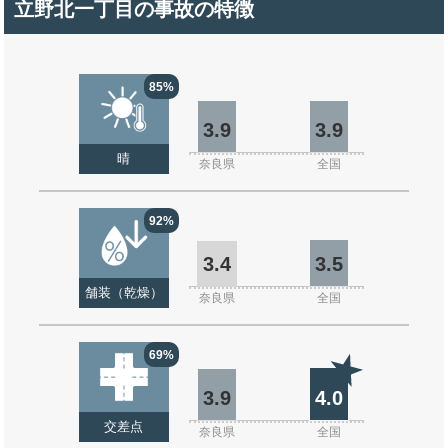
立野北一丁目の事故の特徴
85%
3.9
3.9
晴
奈良県
全国
92%
3.4
3.5
舗装（乾燥）
奈良県
全国
69%
3.9
4.0
交差点
奈良県
全国