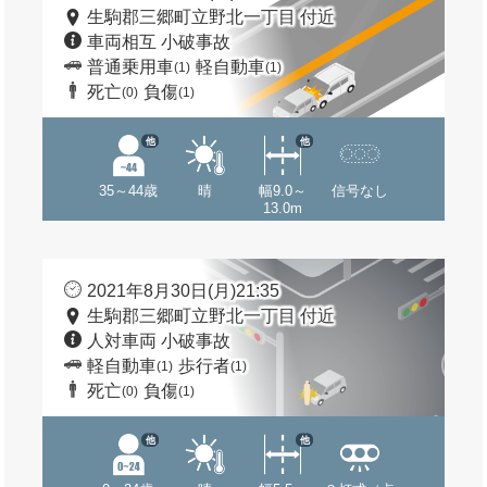
生駒郡三郷町立野北一丁目 付近
車両相互 小破事故
普通乗用車
軽自動車
(1)
(1)
死亡
負傷
(0)
(1)
他
他
35～44歳
晴
幅9.0～
信号なし
13.0m
2021年8月30日(月)21:35
生駒郡三郷町立野北一丁目 付近
人対車両 小破事故
軽自動車
歩行者
(1)
(1)
死亡
負傷
(0)
(1)
他
他