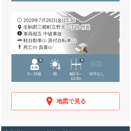
2019年7月26日(金)15:30
生駒郡三郷町立野北一丁目 付近
車両相互 中破事故
軽自動車
原付自転車
(1)
(1)
死亡
負傷
(0)
(1)
他
他
0～24歳
晴
幅5.5～
信号なし
13.0m
地図で見る