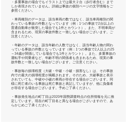
・多重事故の場合でもイラスト上では最大２台（歩行者含む）まで
しか表現されていません。詳細は事故の個別ページの文字情報をご
参照ください。
・車両種別のデータは、該当車両の数ではなく、該当車両種別の関
わっている事故の件数となっています（例：1つの事故で2台以上の
普通自動車が衝突した場合でも1件とカウント）。また、不明車両が
含まれるため、現実の事故件数と一致しない場合がございます。ご
注意ください。
・年齢のデータは、該当年齢の人数ではなく、該当年齢人物の関わ
っている事故の件数となっています（例：1つの事故で2人以上の25
～34歳が関係している場合でも1件とカウント）。また、多重事故の
運転手や同乗者など、年齢不明の関係者も含まれるため、現実の事
故件数と一致しない場合がございます。ご注意ください。
・事故毎の損壊程度（大破・中破・小破・損害なし）は、その事故
内での最大の損壊程度が掲載されます。そのため、大破事故と表示
されていても、中破や小破の車両が存在する場合がございます。同
様に死亡者のいる事故は死亡事故と表記していますが、他に負傷者
が存在する場合がございます。予めご了承ください。
・事故発生地点の町丁目は2020年国勢調査時点の住所情報を元に推
定しています。現在の町丁目名と異なる場合がございますので、あ
らかじめご了承ください。