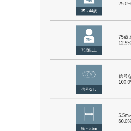
25.0
35～44歳
75歳以
12.5
75歳以上
信号な
100.
信号なし
5.5m
60.0
幅～5.5m