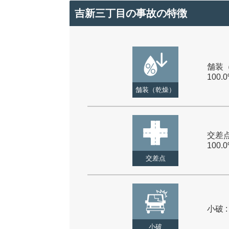
吉新三丁目の事故の特徴
舗装（
100.
舗装（乾燥）
交差点
100.
交差点
小破 :
小破