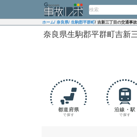
ホーム
/ 奈良県
/ 生駒郡平群町
/ 吉新三丁目の交通事
奈良県生駒郡平群町吉新
都道府県
沿線・駅
で探す
で探す