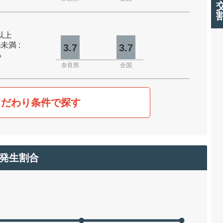
m以上
m未満 :
3.7
3.7
%
奈良県
全国
こだわり条件で探す
発生割合