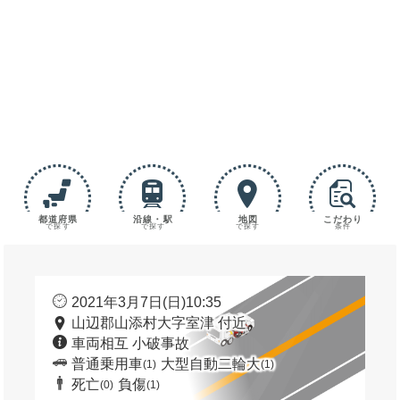
都道府県
沿線・駅
地図
こだわり
で探す
で探す
で探す
条件
2021年3月7日(日)10:35
山辺郡山添村大字室津 付近
車両相互 小破事故
普通乗用車
大型自動二輪大
(1)
(1)
死亡
負傷
(0)
(1)