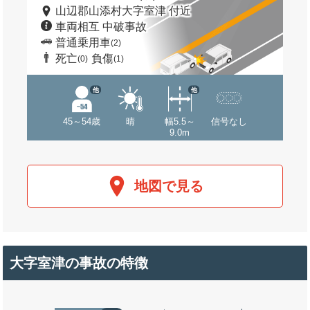
山辺郡山添村大字室津 付近
車両相互 中破事故
普通乗用車
(2)
死亡
負傷
(0)
(1)
他
他
45～54歳
晴
幅5.5～
信号なし
9.0m
地図で見る
大字室津の事故の特徴