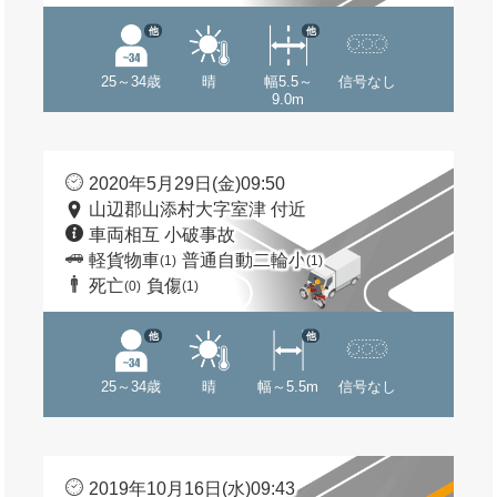
他
他
25～34歳
晴
幅5.5～
信号なし
9.0m
2020年5月29日(金)09:50
山辺郡山添村大字室津 付近
車両相互 小破事故
軽貨物車
普通自動二輪小
(1)
(1)
死亡
負傷
(0)
(1)
他
他
25～34歳
晴
幅～5.5m
信号なし
2019年10月16日(水)09:43