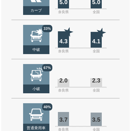
5.0
5.0
カーブ
奈良県
全国
33%
4.3
4.1
中破
奈良県
全国
67%
2.0
2.3
小破
奈良県
全国
40%
3.7
3.5
普通乗用車
奈良県
全国