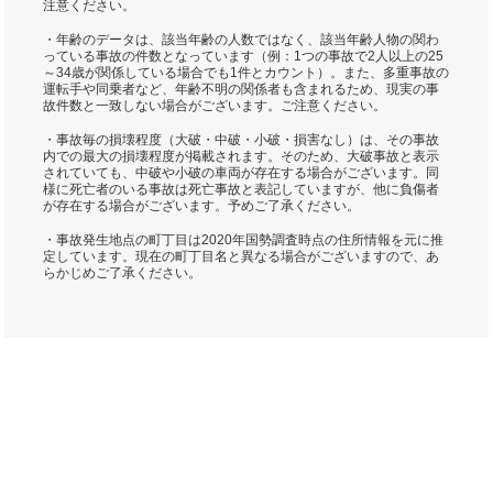
注意ください。
・年齢のデータは、該当年齢の人数ではなく、該当年齢人物の関わ
っている事故の件数となっています（例：1つの事故で2人以上の25
～34歳が関係している場合でも1件とカウント）。また、多重事故の
運転手や同乗者など、年齢不明の関係者も含まれるため、現実の事
故件数と一致しない場合がございます。ご注意ください。
・事故毎の損壊程度（大破・中破・小破・損害なし）は、その事故
内での最大の損壊程度が掲載されます。そのため、大破事故と表示
されていても、中破や小破の車両が存在する場合がございます。同
様に死亡者のいる事故は死亡事故と表記していますが、他に負傷者
が存在する場合がございます。予めご了承ください。
・事故発生地点の町丁目は2020年国勢調査時点の住所情報を元に推
定しています。現在の町丁目名と異なる場合がございますので、あ
らかじめご了承ください。