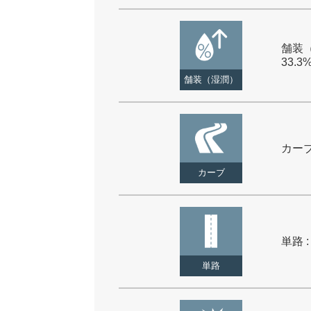
舗装（
33.3
舗装（湿潤）
カーブ 
カーブ
単路 :
単路