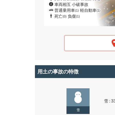
車両相互 小破事故
普通乗用車
軽自動車
(1)
(1)
死亡
負傷
(0)
(1)
用土の事故の特徴
雪 : 3
雪