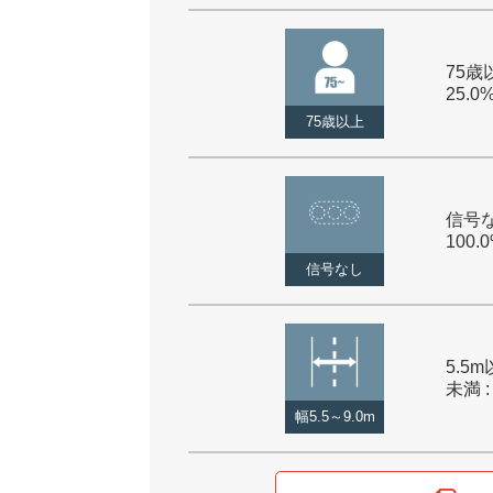
75歳以
25.0
75歳以上
信号な
100.
信号なし
5.5m
未満 :
幅5.5～9.0m