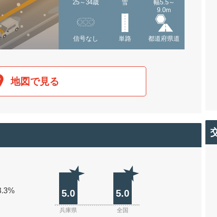
25～34歳
雪
幅5.5～
9.0m
信号なし
単路
都道府県道
地図で見る
3.3%
5.0
5.0
兵庫県
全国