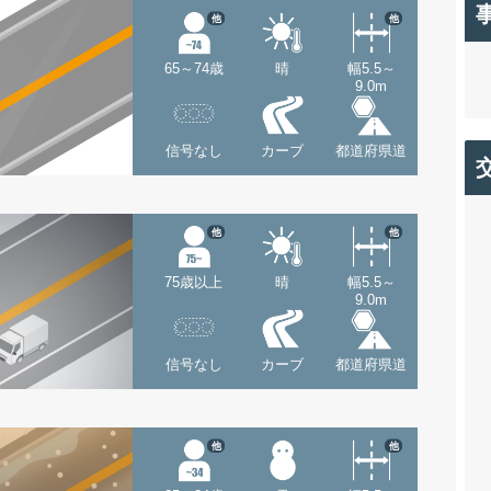
他
他
65～74歳
晴
幅5.5～
9.0m
信号なし
カーブ
都道府県道
他
他
75歳以上
晴
幅5.5～
9.0m
信号なし
カーブ
都道府県道
他
他