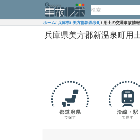
ホーム
/ 兵庫県
/ 美方郡新温泉町
/ 用土の交通事故情報
兵庫県美方郡新温泉町用
都道府県
沿線・駅
で探す
で探す