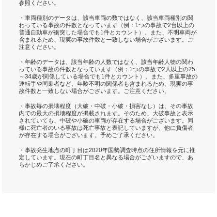
参照ください。
・車両種別のデータは、該当車両の数ではなく、該当車両種別の関
わっている事故の件数となっています（例：1つの事故で2台以上の
普通自動車が衝突した場合でも1件とカウント）。また、不明車両が
含まれるため、現実の事故件数と一致しない場合がございます。ご
注意ください。
・年齢のデータは、該当年齢の人数ではなく、該当年齢人物の関わ
っている事故の件数となっています（例：1つの事故で2人以上の25
～34歳が関係している場合でも1件とカウント）。また、多重事故の
運転手や同乗者など、年齢不明の関係者も含まれるため、現実の事
故件数と一致しない場合がございます。ご注意ください。
・事故毎の損壊程度（大破・中破・小破・損害なし）は、その事故
内での最大の損壊程度が掲載されます。そのため、大破事故と表示
されていても、中破や小破の車両が存在する場合がございます。同
様に死亡者のいる事故は死亡事故と表記していますが、他に負傷者
が存在する場合がございます。予めご了承ください。
・事故発生地点の町丁目は2020年国勢調査時点の住所情報を元に推
定しています。現在の町丁目名と異なる場合がございますので、あ
らかじめご了承ください。