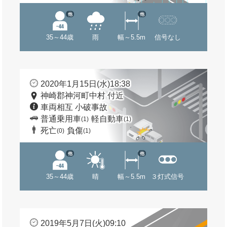
他
他
35～44歳
雨
幅～5.5m
信号なし
2020年1月15日(水)18:38
神崎郡神河町中村 付近
車両相互 小破事故
普通乗用車
軽自動車
(1)
(1)
死亡
負傷
(0)
(1)
他
他
35～44歳
晴
幅～5.5m
３灯式信号
2019年5月7日(火)09:10