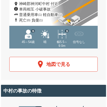
神崎郡神河町中村 付近
車両相互 小破事故
普通乗用車
軽自動車
(1)
(1)
死亡
負傷
(0)
(1)
他
他
45～54歳
晴
幅5.5～
信号なし
9.0m
地図で見る
中村の事故の特徴