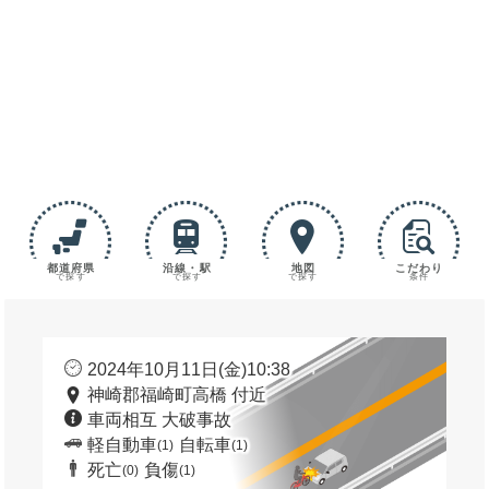
都道府県
沿線・駅
地図
こだわり
で探す
で探す
で探す
条件
2024年10月11日(金)10:38
神崎郡福崎町高橋 付近
車両相互 大破事故
軽自動車
自転車
(1)
(1)
死亡
負傷
(0)
(1)