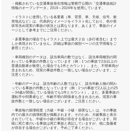
・掲載されている交通事故発生情報は警察庁公開の「交通事故統計
情報のオープンデータ」2019～2024年を使用しています。
・イラストに使用している各要素（車、背景、車、天候、信号、衝
突地点など）は、代表的なイメージをイラスト化しており、色や形
状等含め現実の事故の状況とは異なります。あくまで、事故のイメ
ージとして参考までにご活用ください。
・多重事故の場合でもイラスト上では最大２台（歩行者含む）まで
しか表現されていません。詳細は事故の個別ページの文字情報をご
参照ください。
・車両種別のデータは、該当車両の数ではなく、該当車両種別の関
わっている事故の件数となっています（例：1つの事故で2台以上の
普通自動車が衝突した場合でも1件とカウント）。また、不明車両が
含まれるため、現実の事故件数と一致しない場合がございます。ご
注意ください。
・年齢のデータは、該当年齢の人数ではなく、該当年齢人物の関わ
っている事故の件数となっています（例：1つの事故で2人以上の25
～34歳が関係している場合でも1件とカウント）。また、多重事故の
運転手や同乗者など、年齢不明の関係者も含まれるため、現実の事
故件数と一致しない場合がございます。ご注意ください。
・事故毎の損壊程度（大破・中破・小破・損害なし）は、その事故
内での最大の損壊程度が掲載されます。そのため、大破事故と表示
されていても、中破や小破の車両が存在する場合がございます。同
様に死亡者のいる事故は死亡事故と表記していますが、他に負傷者
が存在する場合がございます。予めご了承ください。