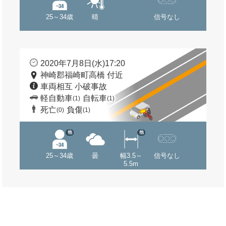
25～34歳
晴
信号なし
2020年7月8日(水)17:20
神崎郡福崎町高橋 付近
車両相互 小破事故
軽自動車
自転車
(1)
(1)
死亡
負傷
(0)
(1)
他
他
25～34歳
曇
幅3.5～
信号なし
5.5m