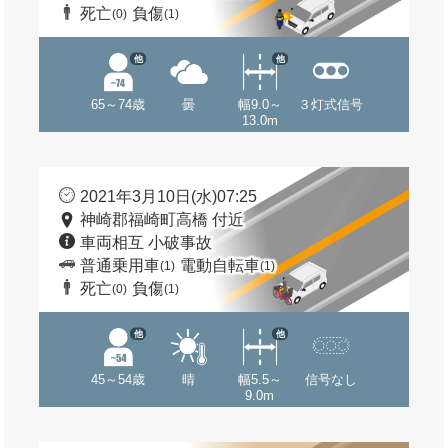
死亡
負傷
(0)
(1)
他
他
65～74歳
曇
幅9.0～
３灯式信号
13.0m
2021年3月10日(水)07:25
神崎郡福崎町高橋 付近
車両相互 小破事故
普通乗用車
電動自転車
(1)
(1)
死亡
負傷
(0)
(1)
他
他
45～54歳
晴
幅5.5～
信号なし
9.0m