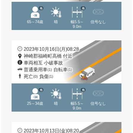
他
他
65～74歳
晴
幅5.5～
信号なし
9.0m
2023年10月16日(月)08:28
神崎郡福崎町高橋 付近
車両相互 小破事故
普通乗用車
自転車
(1)
(1)
死亡
負傷
(0)
(1)
他
他
25～34歳
晴
幅5.5～
信号なし
9.0m
2023年10月13日(金)08:20