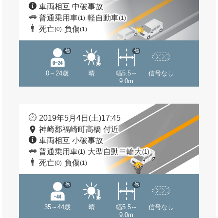
車両相互 中破事故
普通乗用車
軽自動車
(1)
(1)
死亡
負傷
(0)
(1)
他
他
0～24歳
晴
幅5.5～
信号なし
9.0m
2019年5月4日(土)17:45
神崎郡福崎町高橋 付近
車両相互 小破事故
普通乗用車
大型自動二輪大
(1)
(1)
死亡
負傷
(0)
(1)
他
他
35～44歳
晴
幅5.5～
信号なし
9.0m