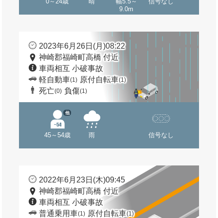
0～24歳
晴
幅5.5～
信号なし
9.0m
2023年6月26日(月)08:22
神崎郡福崎町高橋 付近
車両相互 小破事故
軽自動車
原付自転車
(1)
(1)
死亡
負傷
(0)
(1)
他
45～54歳
雨
信号なし
2022年6月23日(木)09:45
神崎郡福崎町高橋 付近
車両相互 小破事故
普通乗用車
原付自転車
(1)
(1)