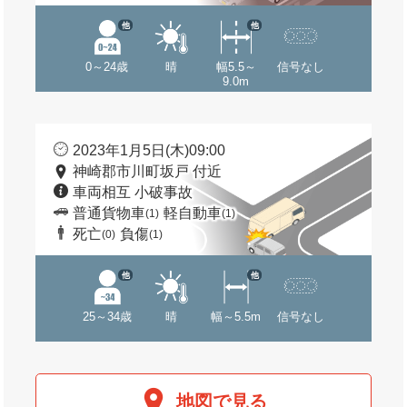
他
他
0～24歳
晴
幅5.5～
信号なし
9.0m
2023年1月5日(木)09:00
神崎郡市川町坂戸 付近
車両相互 小破事故
普通貨物車
軽自動車
(1)
(1)
死亡
負傷
(0)
(1)
他
他
25～34歳
晴
幅～5.5m
信号なし
地図で見る