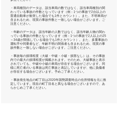
・車両種別のデータは、該当車両の数ではなく、該当車両種別の関
わっている事故の件数となっています（例：1つの事故で2台以上の
普通自動車が衝突した場合でも1件とカウント）。また、不明車両が
含まれるため、現実の事故件数と一致しない場合がございます。ご
注意ください。
・年齢のデータは、該当年齢の人数ではなく、該当年齢人物の関わ
っている事故の件数となっています（例：1つの事故で2人以上の25
～34歳が関係している場合でも1件とカウント）。また、多重事故の
運転手や同乗者など、年齢不明の関係者も含まれるため、現実の事
故件数と一致しない場合がございます。ご注意ください。
・事故毎の損壊程度（大破・中破・小破・損害なし）は、その事故
内での最大の損壊程度が掲載されます。そのため、大破事故と表示
されていても、中破や小破の車両が存在する場合がございます。同
様に死亡者のいる事故は死亡事故と表記していますが、他に負傷者
が存在する場合がございます。予めご了承ください。
・事故発生地点の町丁目は2020年国勢調査時点の住所情報を元に推
定しています。現在の町丁目名と異なる場合がございますので、あ
らかじめご了承ください。