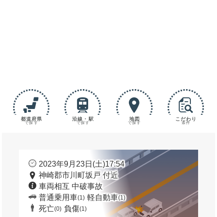
都道府県
沿線・駅
地図
こだわり
で探す
で探す
で探す
条件
2023年9月23日(土)17:54
神崎郡市川町坂戸 付近
車両相互 中破事故
普通乗用車
軽自動車
(1)
(1)
死亡
負傷
(0)
(1)