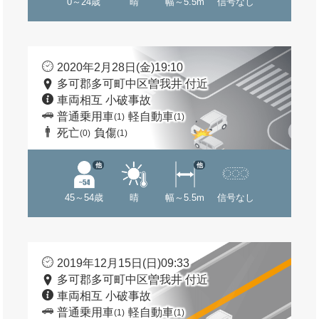
0～24歳
晴
幅～5.5m
信号なし
2020年2月28日(金)19:10
多可郡多可町中区曽我井 付近
車両相互 小破事故
普通乗用車
軽自動車
(1)
(1)
死亡
負傷
(0)
(1)
他
他
45～54歳
晴
幅～5.5m
信号なし
2019年12月15日(日)09:33
多可郡多可町中区曽我井 付近
車両相互 小破事故
普通乗用車
軽自動車
(1)
(1)