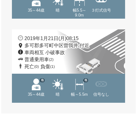
35～44歳
晴
幅5.5～
３灯式信号
9.0m
2019年1月21日(月)08:15
多可郡多可町中区曽我井 付近
車両相互 小破事故
普通乗用車
(2)
死亡
負傷
(0)
(1)
他
他
35～44歳
晴
幅～5.5m
信号なし