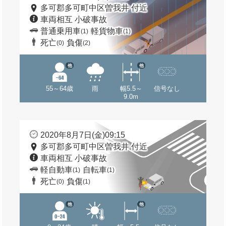
多可郡多可町中区曽我井 付近
車両相互 小破事故
普通乗用車
軽貨物車
(1)
(1)
死亡
負傷
(0)
(2)
他
他
55～64歳
雨
幅5.5～
信号なし
9.0m
2020年8月7日(金)09:15
多可郡多可町中区曽我井 付近
車両相互 小破事故
軽自動車
自転車
(1)
(1)
死亡
負傷
(0)
(1)
他
他