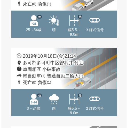
死亡
負傷
(0)
(1)
他
他
25～34歳
晴
幅5.5～
３灯式信号
9.0m
2019年10月18日(金)21:14
多可郡多可町中区曽我井 付近
車両相互 小破事故
軽自動車
普通自動二輪大
(1)
(1)
死亡
負傷
(0)
(1)
他
他
0～24歳
雨
幅5.5～
３灯式信号
9.0m