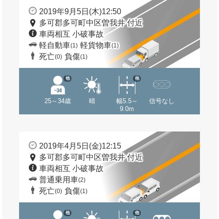
2019年9月5日(木)12:50
多可郡多可町中区曽我井 付近
車両相互 小破事故
軽自動車
軽貨物車
(1)
(1)
死亡
負傷
(0)
(1)
他
他
25～34歳
晴
幅5.5～
信号なし
9.0m
2019年4月5日(金)12:15
多可郡多可町中区曽我井 付近
車両相互 小破事故
普通乗用車
(2)
死亡
負傷
(0)
(1)
他
他