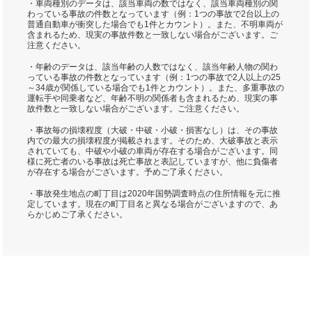
・車両種別のデータは、該当車両の数ではなく、該当車両種別の関
わっている事故の件数となっています（例：1つの事故で2台以上の
普通自動車が衝突した場合でも1件とカウント）。また、不明車両が
含まれるため、現実の事故件数と一致しない場合がございます。ご
注意ください。
・年齢のデータは、該当年齢の人数ではなく、該当年齢人物の関わ
っている事故の件数となっています（例：1つの事故で2人以上の25
～34歳が関係している場合でも1件とカウント）。また、多重事故の
運転手や同乗者など、年齢不明の関係者も含まれるため、現実の事
故件数と一致しない場合がございます。ご注意ください。
・事故毎の損壊程度（大破・中破・小破・損害なし）は、その事故
内での最大の損壊程度が掲載されます。そのため、大破事故と表示
されていても、中破や小破の車両が存在する場合がございます。同
様に死亡者のいる事故は死亡事故と表記していますが、他に負傷者
が存在する場合がございます。予めご了承ください。
・事故発生地点の町丁目は2020年国勢調査時点の住所情報を元に推
定しています。現在の町丁目名と異なる場合がございますので、あ
らかじめご了承ください。