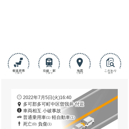
都道府県
沿線・駅
地図
こだわり
で探す
で探す
で探す
条件
2022年7月5日(火)16:40
多可郡多可町中区曽我井 付近
車両相互 小破事故
普通乗用車
軽自動車
(1)
(1)
死亡
負傷
(0)
(1)