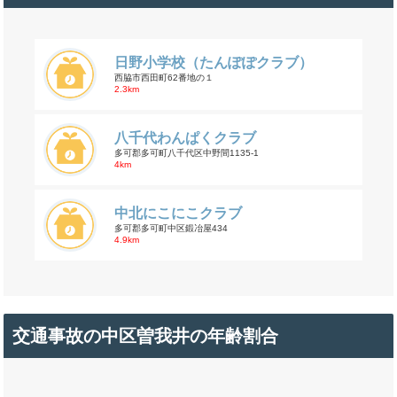
日野小学校（たんぽぽクラブ）
西脇市西田町62番地の１
2.3km
八千代わんぱくクラブ
多可郡多可町八千代区中野間1135-1
4km
中北にこにこクラブ
多可郡多可町中区鍛冶屋434
4.9km
交通事故の中区曽我井の年齢割合