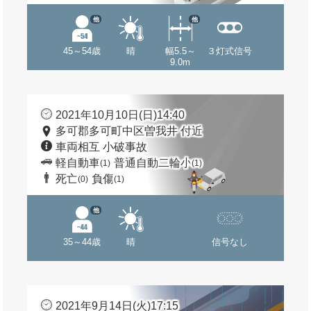
他
他
45～54歳
晴
幅5.5～
３灯式信号
9.0m
2021年10月10日(日)14:40
多可郡多可町中区曽我井 付近
車両相互 小破事故
軽自動車
普通自動二輪小
(1)
(1)
死亡
負傷
(0)
(1)
他
35～44歳
晴
信号なし
2021年9月14日(火)17:15