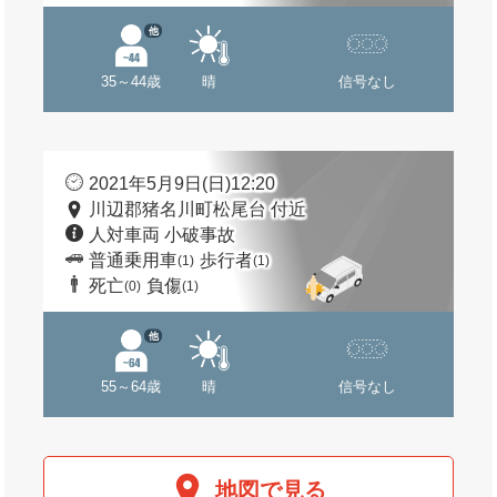
他
35～44歳
晴
信号なし
2021年5月9日(日)12:20
川辺郡猪名川町松尾台 付近
人対車両 小破事故
普通乗用車
歩行者
(1)
(1)
死亡
負傷
(0)
(1)
他
55～64歳
晴
信号なし
地図で見る