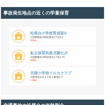
事故発生地点の近くの学童保育
松尾台小学校育成室A
川辺郡猪名川町松尾台2丁目3-2
261m
私立保育所星児園七夕
川辺郡猪名川町伏見台1丁目1-70
328m
北陵小学校イルカクラブ
川西市丸山台１丁目３番地の２
1.6km