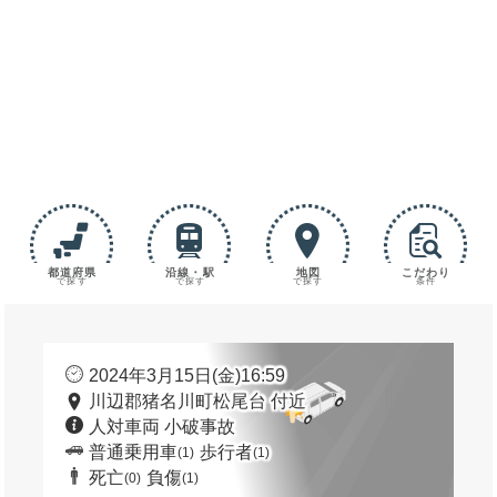
都道府県
沿線・駅
地図
こだわり
で探す
で探す
で探す
条件
2024年3月15日(金)16:59
川辺郡猪名川町松尾台 付近
人対車両 小破事故
普通乗用車
歩行者
(1)
(1)
死亡
負傷
(0)
(1)