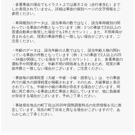
・多重事故の場合でもイラスト上では最大２台（歩行者含む）まで
しか表現されていません。詳細は事故の個別ページの文字情報をご
参照ください。
・車両種別のデータは、該当車両の数ではなく、該当車両種別の関
わっている事故の件数となっています（例：1つの事故で2台以上の
普通自動車が衝突した場合でも1件とカウント）。また、不明車両が
含まれるため、現実の事故件数と一致しない場合がございます。ご
注意ください。
・年齢のデータは、該当年齢の人数ではなく、該当年齢人物の関わ
っている事故の件数となっています（例：1つの事故で2人以上の25
～34歳が関係している場合でも1件とカウント）。また、多重事故の
運転手や同乗者など、年齢不明の関係者も含まれるため、現実の事
故件数と一致しない場合がございます。ご注意ください。
・事故毎の損壊程度（大破・中破・小破・損害なし）は、その事故
内での最大の損壊程度が掲載されます。そのため、大破事故と表示
されていても、中破や小破の車両が存在する場合がございます。同
様に死亡者のいる事故は死亡事故と表記していますが、他に負傷者
が存在する場合がございます。予めご了承ください。
・事故発生地点の町丁目は2020年国勢調査時点の住所情報を元に推
定しています。現在の町丁目名と異なる場合がございますので、あ
らかじめご了承ください。