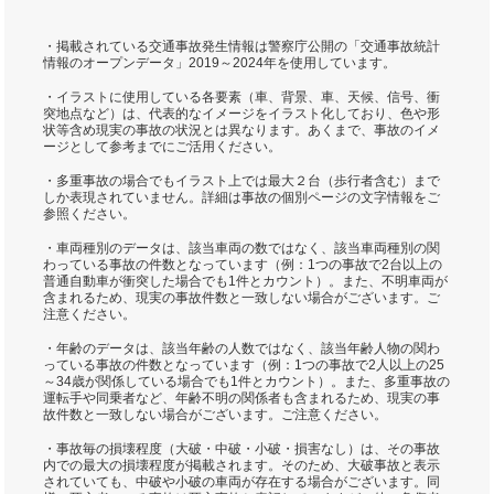
・掲載されている交通事故発生情報は警察庁公開の「交通事故統計
情報のオープンデータ」2019～2024年を使用しています。
・イラストに使用している各要素（車、背景、車、天候、信号、衝
突地点など）は、代表的なイメージをイラスト化しており、色や形
状等含め現実の事故の状況とは異なります。あくまで、事故のイメ
ージとして参考までにご活用ください。
・多重事故の場合でもイラスト上では最大２台（歩行者含む）まで
しか表現されていません。詳細は事故の個別ページの文字情報をご
参照ください。
・車両種別のデータは、該当車両の数ではなく、該当車両種別の関
わっている事故の件数となっています（例：1つの事故で2台以上の
普通自動車が衝突した場合でも1件とカウント）。また、不明車両が
含まれるため、現実の事故件数と一致しない場合がございます。ご
注意ください。
・年齢のデータは、該当年齢の人数ではなく、該当年齢人物の関わ
っている事故の件数となっています（例：1つの事故で2人以上の25
～34歳が関係している場合でも1件とカウント）。また、多重事故の
運転手や同乗者など、年齢不明の関係者も含まれるため、現実の事
故件数と一致しない場合がございます。ご注意ください。
・事故毎の損壊程度（大破・中破・小破・損害なし）は、その事故
内での最大の損壊程度が掲載されます。そのため、大破事故と表示
されていても、中破や小破の車両が存在する場合がございます。同