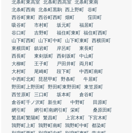
北条町東高室
北条町西高室
北条町東南
北条町西南
北条町黒駒
西上野町
谷町
西谷町東町
西谷町西町
畑町
窪田町
吸谷町
市村町
坂元町
福居町
谷口町
吉野町
福住町東町
福住町西町
山下町西町
山下町中町
山下町東町
西横田町
東横田町
鎮岩町
岸呂町
東長町
西長町
東剣坂町
西剣坂町
中山町
大柳町
王子町
戸田井町
両月町
大村町
尾崎町
段下町
中西町南町
中西町北町
琵琶甲町
野条町
牛居町
野田町上野田町
野田町東野田町
東笠原町
西笠原町
三口町
坂本町
倉谷町
倉谷町千ノ沢町
新生町
中野町
田原町
網引町
網引町南網引町
栄町
桑原田町
繁昌町繁陽町
繁昌町
上宮木町
下宮木町
鶉野町上町
鶉野町南町
鶉野町中町
都染町