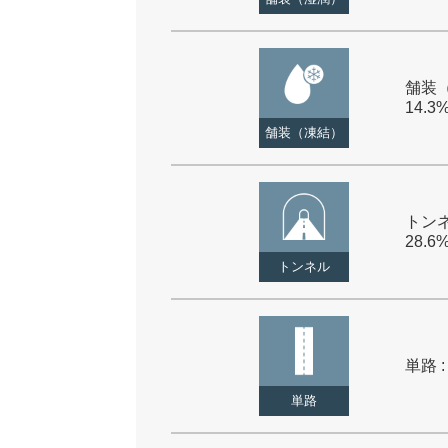
舗装（
14.3
舗装（凍結）
トンネ
28.6
トンネル
単路 :
単路