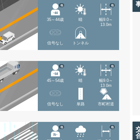
他
他
35～44歳
晴
幅9.0～
13.0m
信号なし
トンネル
他
他
45～54歳
晴
幅9.0～
13.0m
信号なし
単路
市町村道
他
他