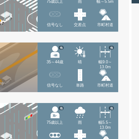
75歳以上
雨
幅～5.5m
信号なし
交差点
市町村道
他
他
35～44歳
晴
幅9.0～
13.0m
信号なし
単路
市町村道
他
他
75歳以上
雨
幅5.5～
13.0m