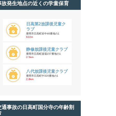
事故発生地点の近くの学童保育
日高第2放課後児童ク
ラブ
豊岡市日高町岩中46番地の1
622m
静修放課後児童クラブ
豊岡市日高町道場157番地の1
2.5km
八代放課後児童クラブ
豊岡市日高町中320番地の1
2.8km
交通事故の日高町国分寺の年齢割
合