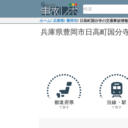
ホーム
/ 兵庫県
/ 豊岡市
/ 日高町国分寺の交通事故情報
兵庫県豊岡市日高町国分
都道府県
沿線・駅
で探す
で探す