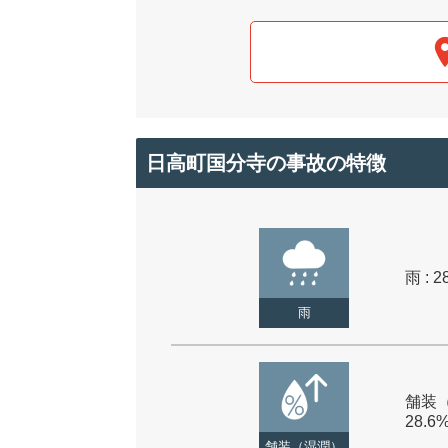
日高町国分寺の事故の特徴
雨 : 2
雨
舗装（
28.6
舗装（湿潤）