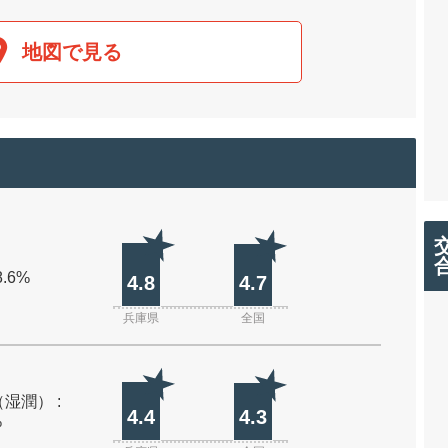
地図で見る
8.6%
4.8
4.7
兵庫県
全国
湿潤） :
4.4
4.3
%