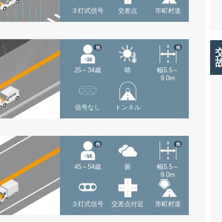
３灯式信号
交差点
市町村道
他
他
25～34歳
晴
幅5.5～
9.0m
信号なし
トンネル
他
他
45～54歳
曇
幅5.5～
9.0m
３灯式信号
交差点付近
市町村道