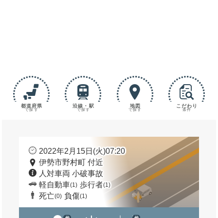
都道府県
沿線・駅
地図
こだわり
で探す
で探す
で探す
条件
2022年2月15日(火)07:20
伊勢市野村町 付近
人対車両 小破事故
軽自動車
歩行者
(1)
(1)
死亡
負傷
(0)
(1)
他
他