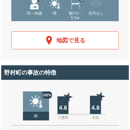
35～44歳
晴
幅3.5～
信号なし
5.5m
地図で見る
野村町の事故の特徴
100%
4.6
4.8
晴
三重県
全国