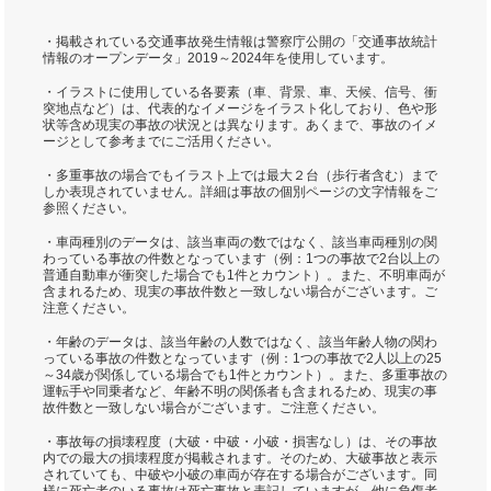
・掲載されている交通事故発生情報は警察庁公開の「交通事故統計
情報のオープンデータ」2019～2024年を使用しています。
・イラストに使用している各要素（車、背景、車、天候、信号、衝
突地点など）は、代表的なイメージをイラスト化しており、色や形
状等含め現実の事故の状況とは異なります。あくまで、事故のイメ
ージとして参考までにご活用ください。
・多重事故の場合でもイラスト上では最大２台（歩行者含む）まで
しか表現されていません。詳細は事故の個別ページの文字情報をご
参照ください。
・車両種別のデータは、該当車両の数ではなく、該当車両種別の関
わっている事故の件数となっています（例：1つの事故で2台以上の
普通自動車が衝突した場合でも1件とカウント）。また、不明車両が
含まれるため、現実の事故件数と一致しない場合がございます。ご
注意ください。
・年齢のデータは、該当年齢の人数ではなく、該当年齢人物の関わ
っている事故の件数となっています（例：1つの事故で2人以上の25
～34歳が関係している場合でも1件とカウント）。また、多重事故の
運転手や同乗者など、年齢不明の関係者も含まれるため、現実の事
故件数と一致しない場合がございます。ご注意ください。
・事故毎の損壊程度（大破・中破・小破・損害なし）は、その事故
内での最大の損壊程度が掲載されます。そのため、大破事故と表示
されていても、中破や小破の車両が存在する場合がございます。同