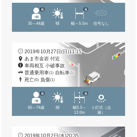
他
他
35～44歳
晴
幅～5.5m
信号なし
2019年10月27日(日)11:15
あま市金岩 付近
車両相互 小破事故
普通乗用車
自転車
(1)
(1)
死亡
負傷
(0)
(1)
他
他
65～74歳
晴
幅5.5～
１灯式（点
13.0m
滅）
2019年10月2日(水)20:35