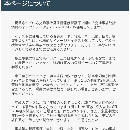
本ページについて
・掲載されている交通事故発生情報は警察庁公開の「交通事故統計
情報のオープンデータ」2019～2024年を使用しています。
・イラストに使用している各要素（車、背景、車、天候、信号、衝
突地点など）は、代表的なイメージをイラスト化しており、色や形
状等含め現実の事故の状況とは異なります。あくまで、事故のイメ
ージとして参考までにご活用ください。
・多重事故の場合でもイラスト上では最大２台（歩行者含む）まで
しか表現されていません。詳細は事故の個別ページの文字情報をご
参照ください。
・車両種別のデータは、該当車両の数ではなく、該当車両種別の関
わっている事故の件数となっています（例：1つの事故で2台以上の
普通自動車が衝突した場合でも1件とカウント）。また、不明車両が
含まれるため、現実の事故件数と一致しない場合がございます。ご
注意ください。
・年齢のデータは、該当年齢の人数ではなく、該当年齢人物の関わ
っている事故の件数となっています（例：1つの事故で2人以上の25
～34歳が関係している場合でも1件とカウント）。また、多重事故の
運転手や同乗者など、年齢不明の関係者も含まれるため、現実の事
故件数と一致しない場合がございます。ご注意ください。
・事故毎の損壊程度（大破・中破・小破・損害なし）は、その事故