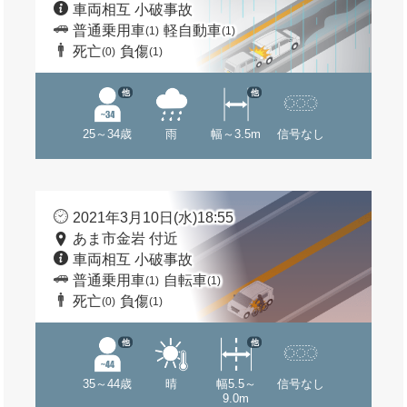
車両相互 小破事故
普通乗用車
軽自動車
(1)
(1)
死亡
負傷
(0)
(1)
他
他
25～34歳
雨
幅～3.5m
信号なし
2021年3月10日(水)18:55
あま市金岩 付近
車両相互 小破事故
普通乗用車
自転車
(1)
(1)
死亡
負傷
(0)
(1)
他
他
35～44歳
晴
幅5.5～
信号なし
9.0m