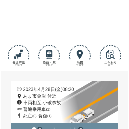
都道府県
沿線・駅
地図
こだわり
で探す
で探す
で探す
条件
2023年4月28日(金)08:20
あま市金岩 付近
車両相互 小破事故
普通乗用車
(2)
死亡
負傷
(0)
(1)
他
他