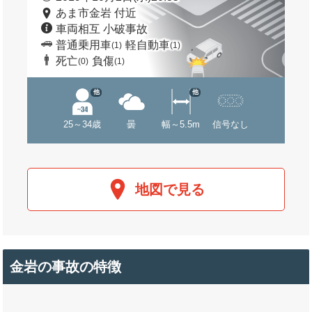
あま市金岩 付近
車両相互 小破事故
普通乗用車
軽自動車
(1)
(1)
死亡
負傷
(0)
(1)
他
他
25～34歳
曇
幅～5.5m
信号なし
地図で見る
金岩の事故の特徴