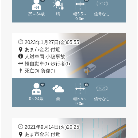
25～34歳
晴
幅5.5～
信号なし
9.0m
2023年1月27日(金)05:55
あま市金岩 付近
人対車両 小破事故
軽自動車
歩行者
(1)
(1)
死亡
負傷
(0)
(1)
他
他
0～24歳
曇
幅5.5～
信号なし
9.0m
2021年9月14日(火)20:25
あま市金岩 付近