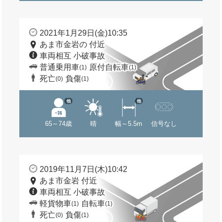
2021年1月29日(金)10:35
あま市金岩の 付近
車両相互 小破事故
普通乗用車
原付自転車
(1)
(1)
死亡
負傷
(0)
(1)
他
他
65～74歳
晴
幅～5.5m
信号なし
2019年11月7日(木)10:42
あま市金岩 付近
車両相互 小破事故
軽貨物車
自転車
(1)
(1)
死亡
負傷
(0)
(1)