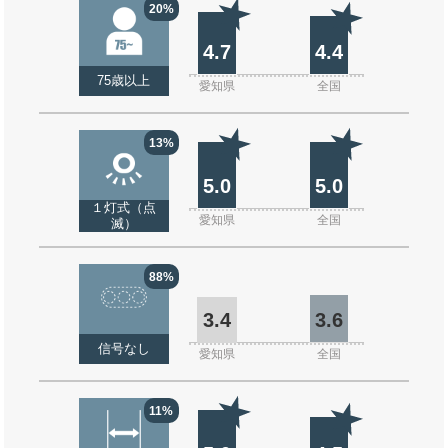
20%
4.7
4.4
75歳以上
愛知県
全国
13%
5.0
5.0
１灯式（点
愛知県
全国
滅）
88%
3.4
3.6
信号なし
愛知県
全国
11%