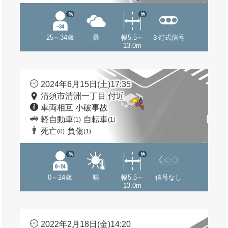
他
他
25～34歳
曇
幅5.5～
３灯式信号
13.0m
2024年6月15日(土)17:35
清須市清洲一丁目 付近
車両相互 小破事故
軽自動車
自転車
(1)
(1)
死亡
負傷
(0)
(1)
他
他
0～24歳
晴
幅5.5～
信号なし
13.0m
2022年2月18日(金)14:20