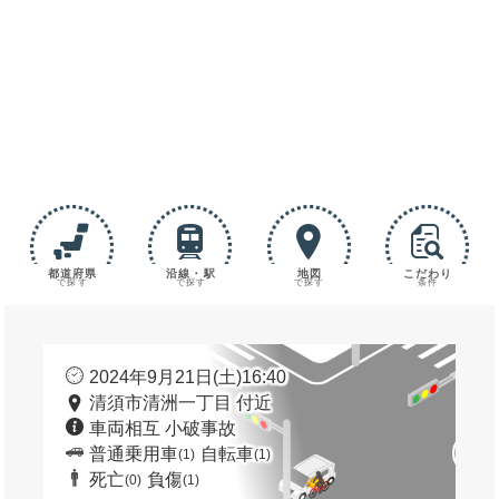
都道府県
沿線・駅
地図
こだわり
で探す
で探す
で探す
条件
2024年9月21日(土)16:40
清須市清洲一丁目 付近
車両相互 小破事故
普通乗用車
自転車
(1)
(1)
死亡
負傷
(0)
(1)