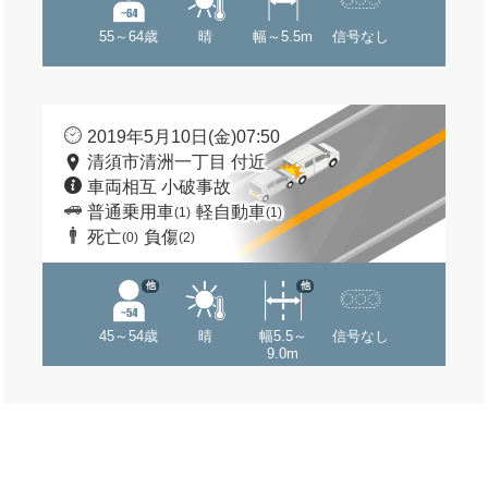
55～64歳
晴
幅～5.5m
信号なし
2019年5月10日(金)07:50
清須市清洲一丁目 付近
車両相互 小破事故
普通乗用車
軽自動車
(1)
(1)
死亡
負傷
(0)
(2)
他
他
45～54歳
晴
幅5.5～
信号なし
9.0m