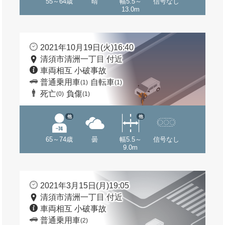
55～64歳
晴
幅5.5～
信号なし
13.0m
2021年10月19日(火)16:40
清須市清洲一丁目 付近
車両相互 小破事故
普通乗用車
自転車
(1)
(1)
死亡
負傷
(0)
(1)
他
他
65～74歳
曇
幅5.5～
信号なし
9.0m
2021年3月15日(月)19:05
清須市清洲一丁目 付近
車両相互 小破事故
普通乗用車
(2)