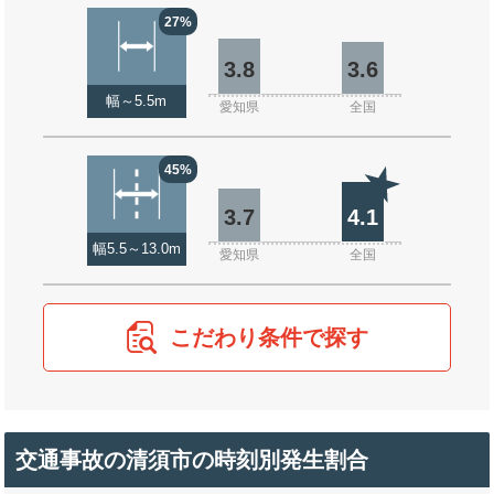
27%
3.8
3.6
幅～5.5m
愛知県
全国
45%
3.7
4.1
幅5.5～13.0m
愛知県
全国
こだわり条件で探す
交通事故の清須市の時刻別発生割合