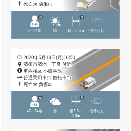
死亡
負傷
(0)
(1)
他
他
0～24歳
晴
幅～5.5m
信号なし
2020年5月18日(月)16:50
清須市清洲一丁目 付近
車両相互 小破事故
普通乗用車
自転車
(1)
(1)
死亡
負傷
(0)
(1)
他
他
45～54歳
曇
幅5.5～
信号なし
9.0m