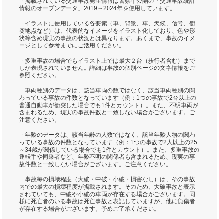
・掲載されている交通事故発生情報は警察庁公開の「交通事故統計
情報のオープンデータ」2019～2024年を使用しています。
・イラストに使用している各要素（車、背景、車、天候、信号、衝
突地点など）は、代表的なイメージをイラスト化しており、色や形
状等含め現実の事故の状況とは異なります。あくまで、事故のイメ
ージとして参考までにご活用ください。
・多重事故の場合でもイラスト上では最大２台（歩行者含む）まで
しか表現されていません。詳細は事故の個別ページの文字情報をご
参照ください。
・車両種別のデータは、該当車両の数ではなく、該当車両種別の関
わっている事故の件数となっています（例：1つの事故で2台以上の
普通自動車が衝突した場合でも1件とカウント）。また、不明車両が
含まれるため、現実の事故件数と一致しない場合がございます。ご
注意ください。
・年齢のデータは、該当年齢の人数ではなく、該当年齢人物の関わ
っている事故の件数となっています（例：1つの事故で2人以上の25
～34歳が関係している場合でも1件とカウント）。また、多重事故の
運転手や同乗者など、年齢不明の関係者も含まれるため、現実の事
故件数と一致しない場合がございます。ご注意ください。
・事故毎の損壊程度（大破・中破・小破・損害なし）は、その事故
内での最大の損壊程度が掲載されます。そのため、大破事故と表示
されていても、中破や小破の車両が存在する場合がございます。同
様に死亡者のいる事故は死亡事故と表記していますが、他に負傷者
が存在する場合がございます。予めご了承ください。