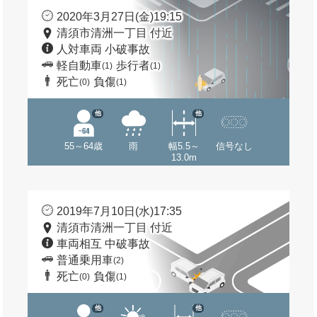
2020年3月27日(金)19:15
清須市清洲一丁目 付近
人対車両 小破事故
軽自動車
歩行者
(1)
(1)
死亡
負傷
(0)
(1)
他
他
55～64歳
雨
幅5.5～
信号なし
13.0m
2019年7月10日(水)17:35
清須市清洲一丁目 付近
車両相互 中破事故
普通乗用車
(2)
死亡
負傷
(0)
(1)
他
他