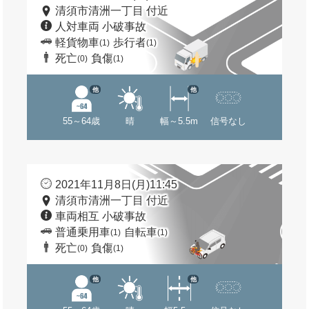
清須市清洲一丁目 付近
人対車両 小破事故
軽貨物車
歩行者
(1)
(1)
死亡
負傷
(0)
(1)
他
他
55～64歳
晴
幅～5.5m
信号なし
2021年11月8日(月)11:45
清須市清洲一丁目 付近
車両相互 小破事故
普通乗用車
自転車
(1)
(1)
死亡
負傷
(0)
(1)
他
他