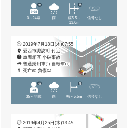
他
他
0～24歳
雨
幅5.5～
信号なし
13.0m
2019年7月18日(木)07:55
愛西市諏訪町 付近
車両相互 小破事故
普通乗用車
自転車
(1)
(1)
死亡
負傷
(0)
(1)
他
他
35～44歳
雨
幅～5.5m
信号なし
2019年4月25日(木)13:45