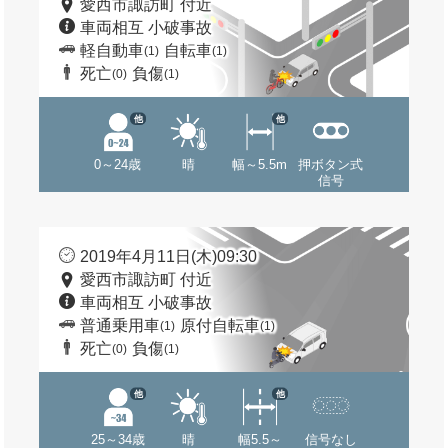
愛西市諏訪町 付近
車両相互 小破事故
軽自動車
自転車
(1)
(1)
死亡
負傷
(0)
(1)
他
他
0～24歳
晴
幅～5.5m
押ボタン式
信号
2019年4月11日(木)09:30
愛西市諏訪町 付近
車両相互 小破事故
普通乗用車
原付自転車
(1)
(1)
死亡
負傷
(0)
(1)
他
他
25～34歳
晴
幅5.5～
信号なし