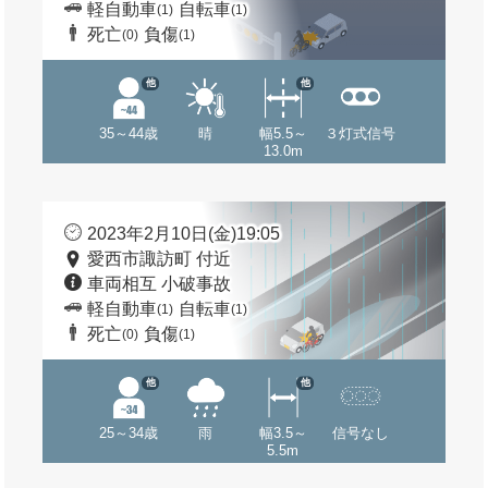
軽自動車
自転車
(1)
(1)
死亡
負傷
(0)
(1)
他
他
35～44歳
晴
幅5.5～
３灯式信号
13.0m
2023年2月10日(金)19:05
愛西市諏訪町 付近
車両相互 小破事故
軽自動車
自転車
(1)
(1)
死亡
負傷
(0)
(1)
他
他
25～34歳
雨
幅3.5～
信号なし
5.5m