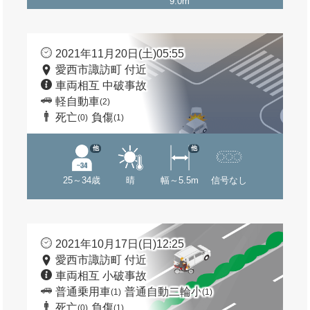
9.0m
2021年11月20日(土)05:55
愛西市諏訪町 付近
車両相互 中破事故
軽自動車
(2)
死亡
負傷
(0)
(1)
他
他
25～34歳
晴
幅～5.5m
信号なし
2021年10月17日(日)12:25
愛西市諏訪町 付近
車両相互 小破事故
普通乗用車
普通自動二輪小
(1)
(1)
死亡
負傷
(0)
(1)