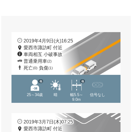
2019年4月9日(火)16:25
愛西市諏訪町 付近
車両相互 小破事故
普通乗用車
(2)
死亡
負傷
(0)
(1)
他
他
25～34歳
晴
幅5.5～
信号なし
9.0m
2019年3月7日(木)07:25
愛西市諏訪町 付近