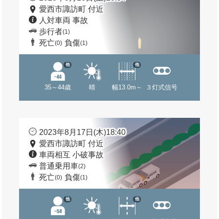
愛西市諏訪町 付近
人対車両 事故
歩行者
(1)
死亡
負傷
(0)
(1)
他
他
35～44歳
晴
幅13.0m～
３灯式信号
2023年8月17日(木)18:40
愛西市諏訪町 付近
車両相互 小破事故
普通乗用車
(2)
死亡
負傷
(0)
(1)
他
他