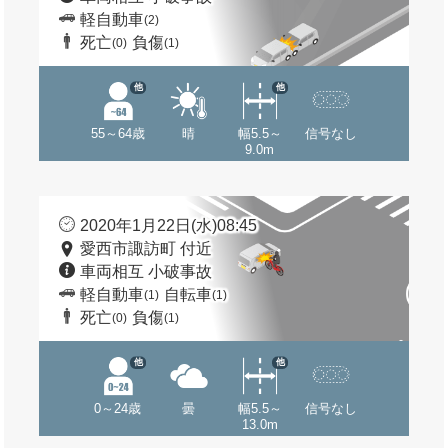
軽自動車
(2)
死亡
負傷
(0)
(1)
他
他
55～64歳
晴
幅5.5～
信号なし
9.0m
2020年1月22日(水)08:45
愛西市諏訪町 付近
車両相互 小破事故
軽自動車
自転車
(1)
(1)
死亡
負傷
(0)
(1)
他
他
0～24歳
曇
幅5.5～
信号なし
13.0m