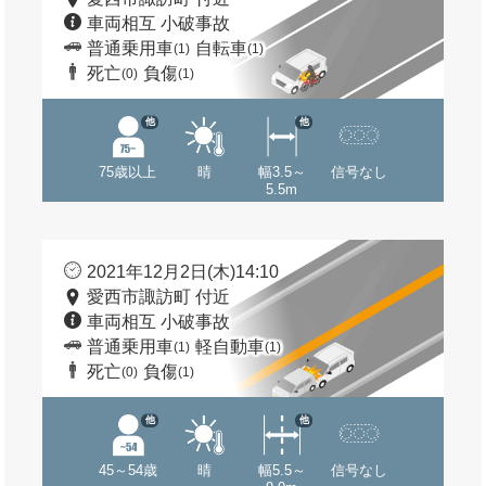
車両相互 小破事故
普通乗用車
自転車
(1)
(1)
死亡
負傷
(0)
(1)
他
他
75歳以上
晴
幅3.5～
信号なし
5.5m
2021年12月2日(木)14:10
愛西市諏訪町 付近
車両相互 小破事故
普通乗用車
軽自動車
(1)
(1)
死亡
負傷
(0)
(1)
他
他
45～54歳
晴
幅5.5～
信号なし