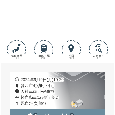
都道府県
沿線・駅
地図
こだわり
で探す
で探す
で探す
条件
2024年9月9日(月)19:20
愛西市諏訪町 付近
人対車両 小破事故
軽自動車
歩行者
(1)
(1)
死亡
負傷
(0)
(1)
他
他