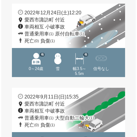
2022年12月24日(土)12:20
愛西市諏訪町 付近
車両相互 小破事故
普通乗用車
原付自転車
(1)
(1)
死亡
負傷
(0)
(1)
他
他
0～24歳
雪
幅3.5～
信号なし
5.5m
2022年9月11日(日)15:35
愛西市諏訪町 付近
車両相互 中破事故
普通乗用車
大型自動二輪大
(1)
(1)
死亡
負傷
(0)
(1)