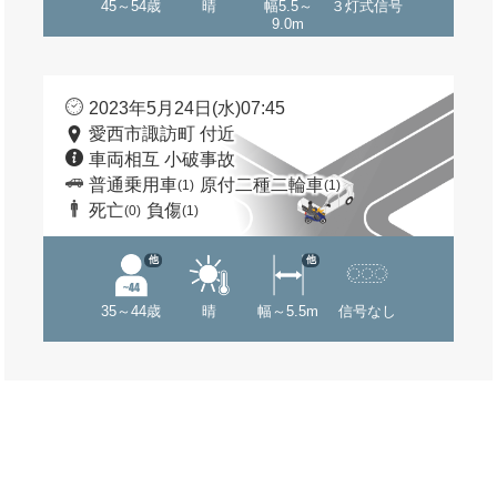
45～54歳
晴
幅5.5～
３灯式信号
9.0m
2023年5月24日(水)07:45
愛西市諏訪町 付近
車両相互 小破事故
普通乗用車
原付二種二輪車
(1)
(1)
死亡
負傷
(0)
(1)
他
他
35～44歳
晴
幅～5.5m
信号なし