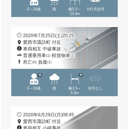
0～24歳
雨
幅5.5～
３灯式信号
13.0m
2020年7月25日(土)20:25
愛西市諏訪町 付近
車両相互 中破事故
普通乗用車
軽貨物車
(1)
(1)
死亡
負傷
(0)
(1)
他
他
0～24歳
雨
幅3.5～
信号なし
5.5m
2020年6月29日(月)08:45
愛西市諏訪町 付近
車両相互 小破事故