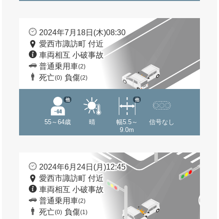
2024年7月18日(木)08:30
愛西市諏訪町 付近
車両相互 小破事故
普通乗用車
(2)
死亡
負傷
(0)
(2)
他
他
55～64歳
晴
幅5.5～
信号なし
9.0m
2024年6月24日(月)12:45
愛西市諏訪町 付近
車両相互 小破事故
普通乗用車
(2)
死亡
負傷
(0)
(1)