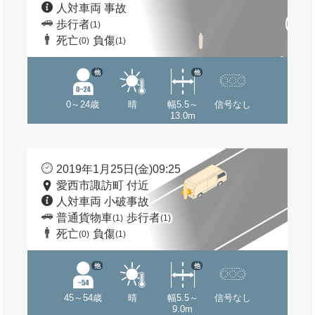
人対車両 事故
歩行者
(1)
死亡
負傷
(0)
(1)
他
他
0～24歳
晴
幅5.5～
信号なし
13.0m
2019年1月25日(金)09:25
愛西市諏訪町 付近
人対車両 小破事故
普通貨物車
歩行者
(1)
(1)
死亡
負傷
(0)
(1)
他
他
45～54歳
晴
幅5.5～
信号なし
9.0m