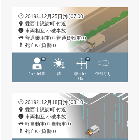
2019年12月25日(水)07:00
愛西市諏訪町 付近
車両相互 小破事故
普通乗用車
普通貨物車
(1)
(1)
死亡
負傷
(0)
(1)
他
他
45～54歳
晴
幅5.5～
信号なし
9.0m
2019年12月18日(水)08:10
愛西市諏訪町 付近
車両相互 小破事故
軽自動車
自転車
(1)
(1)
死亡
負傷
(0)
(1)