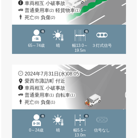
車両相互 小破事故
普通乗用車
軽貨物車
(2)
(1)
死亡
負傷
(0)
(2)
他
他
65～74歳
晴
幅13.0～
３灯式信号
19.5m
2024年7月31日(水)08:05
愛西市諏訪町 付近
車両相互 小破事故
普通乗用車
自転車
(1)
(1)
死亡
負傷
(0)
(1)
他
他
0～24歳
晴
幅5.5～
信号なし
13.0m