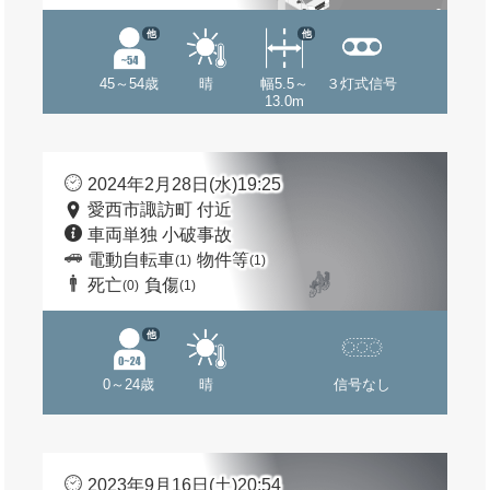
他
他
45～54歳
晴
幅5.5～
３灯式信号
13.0m
2024年2月28日(水)19:25
愛西市諏訪町 付近
車両単独 小破事故
電動自転車
物件等
(1)
(1)
死亡
負傷
(0)
(1)
他
0～24歳
晴
信号なし
2023年9月16日(土)20:54