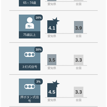
65～74歳
愛知県
全国
16%
4.1
3.9
75歳以上
愛知県
全国
30%
3.5
3.3
３灯式信号
愛知県
全国
3%
4.5
3.3
押ボタン式信
愛知県
全国
号