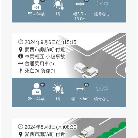
55～64歳
晴
幅5.5～
信号なし
13.0m
2024年9月6日(金)15:15
愛西市諏訪町 付近
車両相互 小破事故
普通乗用車
(2)
死亡
負傷
(0)
(1)
他
他
35～44歳
晴
幅～5.5m
信号なし
2024年8月8日(木)08:30
愛西市諏訪町 付近