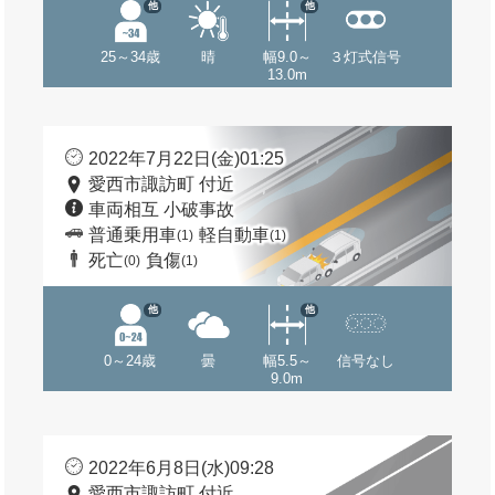
他
他
25～34歳
晴
幅9.0～
３灯式信号
13.0m
2022年7月22日(金)01:25
愛西市諏訪町 付近
車両相互 小破事故
普通乗用車
軽自動車
(1)
(1)
死亡
負傷
(0)
(1)
他
他
0～24歳
曇
幅5.5～
信号なし
9.0m
2022年6月8日(水)09:28
愛西市諏訪町 付近