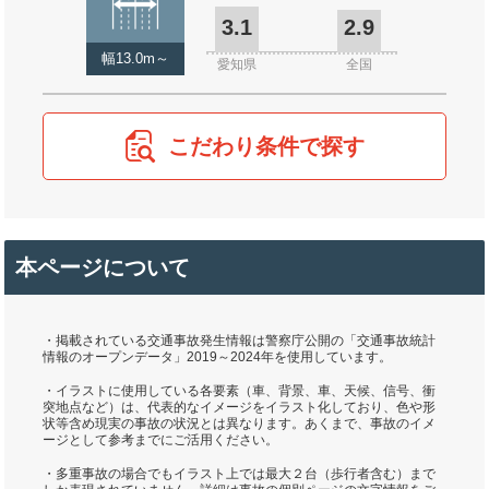
3.1
2.9
幅13.0m～
愛知県
全国
こだわり条件で探す
本ページについて
・掲載されている交通事故発生情報は警察庁公開の「交通事故統計
情報のオープンデータ」2019～2024年を使用しています。
・イラストに使用している各要素（車、背景、車、天候、信号、衝
突地点など）は、代表的なイメージをイラスト化しており、色や形
状等含め現実の事故の状況とは異なります。あくまで、事故のイメ
ージとして参考までにご活用ください。
・多重事故の場合でもイラスト上では最大２台（歩行者含む）まで