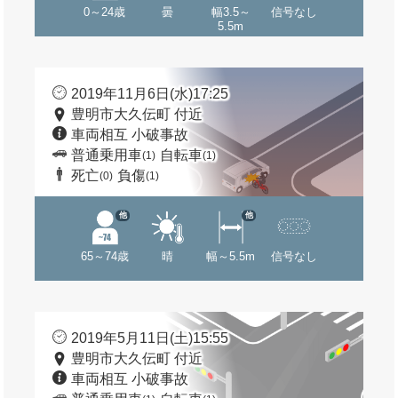
0～24歳
曇
幅3.5～
信号なし
5.5m
2019年11月6日(水)17:25
豊明市大久伝町 付近
車両相互 小破事故
普通乗用車
自転車
(1)
(1)
死亡
負傷
(0)
(1)
他
他
65～74歳
晴
幅～5.5m
信号なし
2019年5月11日(土)15:55
豊明市大久伝町 付近
車両相互 小破事故