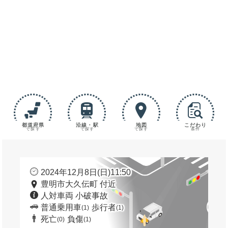
都道府県
沿線・駅
地図
こだわり
で探す
で探す
で探す
条件
2024年12月8日(日)11:50
豊明市大久伝町 付近
人対車両 小破事故
普通乗用車
歩行者
(1)
(1)
死亡
負傷
(0)
(1)