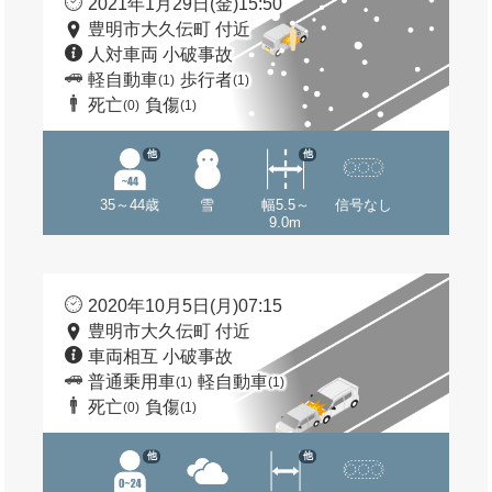
2021年1月29日(金)15:50
豊明市大久伝町 付近
人対車両 小破事故
軽自動車
歩行者
(1)
(1)
死亡
負傷
(0)
(1)
他
他
35～44歳
雪
幅5.5～
信号なし
9.0m
2020年10月5日(月)07:15
豊明市大久伝町 付近
車両相互 小破事故
普通乗用車
軽自動車
(1)
(1)
死亡
負傷
(0)
(1)
他
他