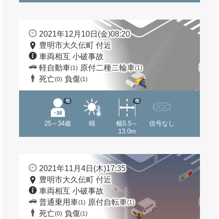
2021年12月10日(金)08:20
豊明市大久伝町 付近
車両相互 小破事故
軽自動車
原付二種二輪車
(1)
(1)
死亡
負傷
(0)
(1)
他
他
25～34歳
晴
幅5.5～
信号なし
13.0m
2021年11月4日(木)17:35
豊明市大久伝町 付近
車両相互 小破事故
普通乗用車
原付自転車
(1)
(1)
死亡
負傷
(0)
(1)