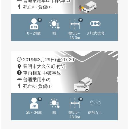
普通乗用車
自転車
(1)
(1)
死亡
負傷
(0)
(1)
他
他
0～24歳
晴
幅5.5～
３灯式信号
13.0m
2019年3月29日(金)07:20
豊明市大久伝町 付近
車両相互 中破事故
普通乗用車
(2)
死亡
負傷
(0)
(1)
他
他
25～34歳
晴
幅5.5～
信号なし
13.0m