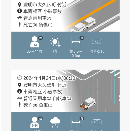
豊明市大久伝町 付近
車両相互 小破事故
普通乗用車
(2)
死亡
負傷
(0)
(1)
他
他
35～44歳
晴
幅5.5～
信号なし
9.0m
2024年4月24日(水)08:10
豊明市大久伝町 付近
車両相互 小破事故
普通乗用車
自転車
(1)
(1)
死亡
負傷
(0)
(1)
他
他