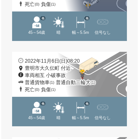
死亡
負傷
(0)
(1)
他
他
45～54歳
晴
幅～5.5m
信号なし
2022年11月6日(日)08:20
豊明市大久伝町 付近
車両相互 小破事故
普通貨物車
普通自動二輪大
(1)
(1)
死亡
負傷
(0)
(1)
他
他
45～54歳
晴
幅～5.5m
信号なし