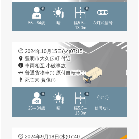
他
他
55～64歳
晴
幅5.5～
３灯式信号
13.0m
2024年10月15日(火)07:15
豊明市大久伝町 付近
車両相互 小破事故
普通貨物車
原付自転車
(1)
(1)
死亡
負傷
(0)
(1)
他
他
25～34歳
晴
幅5.5～
信号なし
13.0m
2024年9月18日(水)07:40