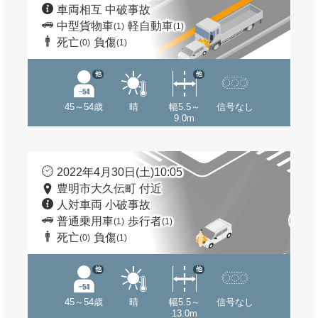
車両相互 中破事故
中型貨物車
軽自動車
(1)
(1)
死亡
負傷
(0)
(1)
他
他
45～54歳
晴
幅5.5～
信号なし
9.0m
2022年4月30日(土)10:05
豊明市大久伝町 付近
人対車両 小破事故
普通乗用車
歩行者
(1)
(1)
死亡
負傷
(0)
(1)
他
他
45～54歳
晴
幅5.5～
信号なし
13.0m