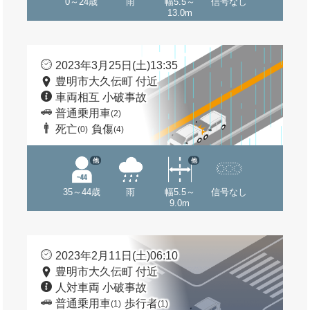
0～24歳
雨
幅5.5～
信号なし
13.0m
2023年3月25日(土)13:35
豊明市大久伝町 付近
車両相互 小破事故
普通乗用車
(2)
死亡
負傷
(0)
(4)
他
他
35～44歳
雨
幅5.5～
信号なし
9.0m
2023年2月11日(土)06:10
豊明市大久伝町 付近
人対車両 小破事故
普通乗用車
歩行者
(1)
(1)