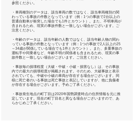
参照ください。
・車両種別のデータは、該当車両の数ではなく、該当車両種別の関
わっている事故の件数となっています（例：1つの事故で2台以上の
普通自動車が衝突した場合でも1件とカウント）。また、不明車両が
含まれるため、現実の事故件数と一致しない場合がございます。ご
注意ください。
・年齢のデータは、該当年齢の人数ではなく、該当年齢人物の関わ
っている事故の件数となっています（例：1つの事故で2人以上の25
～34歳が関係している場合でも1件とカウント）。また、多重事故の
運転手や同乗者など、年齢不明の関係者も含まれるため、現実の事
故件数と一致しない場合がございます。ご注意ください。
・事故毎の損壊程度（大破・中破・小破・損害なし）は、その事故
内での最大の損壊程度が掲載されます。そのため、大破事故と表示
されていても、中破や小破の車両が存在する場合がございます。同
様に死亡者のいる事故は死亡事故と表記していますが、他に負傷者
が存在する場合がございます。予めご了承ください。
・事故発生地点の町丁目は2020年国勢調査時点の住所情報を元に推
定しています。現在の町丁目名と異なる場合がございますので、あ
らかじめご了承ください。