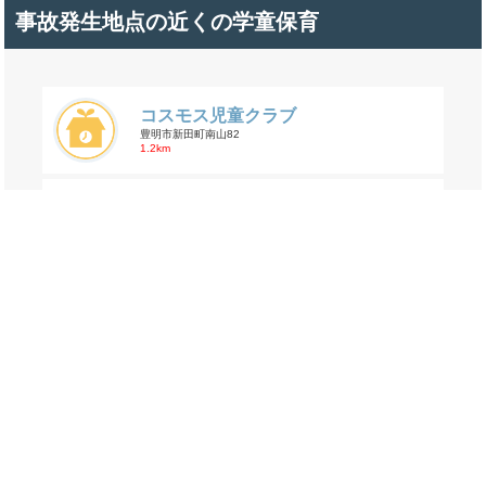
事故発生地点の近くの学童保育
コスモス児童クラブ
豊明市新田町南山82
1.2km
三崎児童クラブ
豊明市三崎町三崎2番地1
1.6km
沓掛児童クラブ
豊明市沓掛町一之御前16
1.6km
丁目一覧