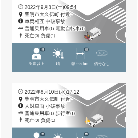
2022年9月3日(土)09:54
豊明市大久伝町 付近
車両相互 中破事故
普通乗用車
電動自転車
(1)
(1)
死亡
負傷
(0)
(1)
他
他
75歳以上
晴
幅～5.5m
信号なし
2022年8月10日(水)17:12
豊明市大久伝町 付近
人対車両 小破事故
普通乗用車
歩行者
(1)
(1)
死亡
負傷
(0)
(1)
他
他