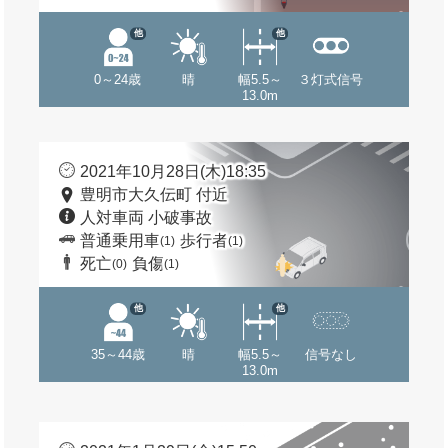
他
他
0～24歳
晴
幅5.5～
３灯式信号
13.0m
2021年10月28日(木)18:35
豊明市大久伝町 付近
人対車両 小破事故
普通乗用車
歩行者
(1)
(1)
死亡
負傷
(0)
(1)
他
他
35～44歳
晴
幅5.5～
信号なし
13.0m