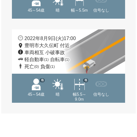
45～54歳
晴
幅～5.5m
信号なし
2022年8月9日(火)17:00
豊明市大久伝町 付近
車両相互 小破事故
軽自動車
自転車
(1)
(1)
死亡
負傷
(0)
(1)
他
他
45～54歳
晴
幅5.5～
信号なし
9.0m