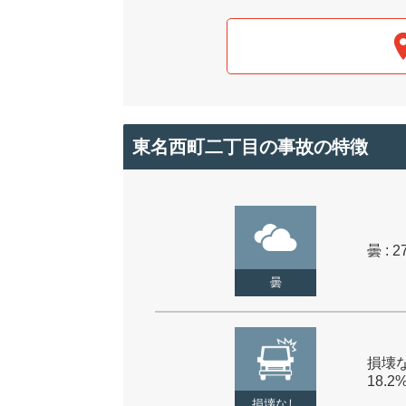
東名西町二丁目の事故の特徴
曇 : 2
曇
損壊な
18.2
損壊なし