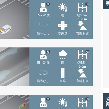
他
他
35～44歳
晴
幅5.5～
13.0m
信号なし
交差点
市町村道
他
他
25～34歳
雨
幅5.5～
9.0m
信号なし
単路
市町村道
他
他