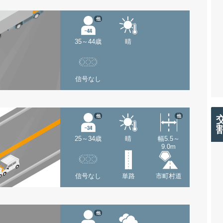
他
35～44歳
晴
信号なし
他
他
25～34歳
晴
幅5.5～
9.0m
信号なし
単路
市町村道
他