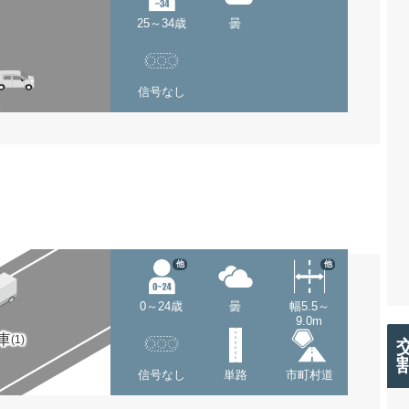
25～34歳
曇
信号なし
他
他
0～24歳
曇
幅5.5～
9.0m
車
(1)
信号なし
単路
市町村道