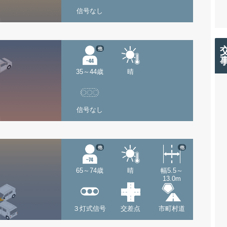
信号なし
他
35～44歳
晴
信号なし
他
他
65～74歳
晴
幅5.5～
13.0m
３灯式信号
交差点
市町村道