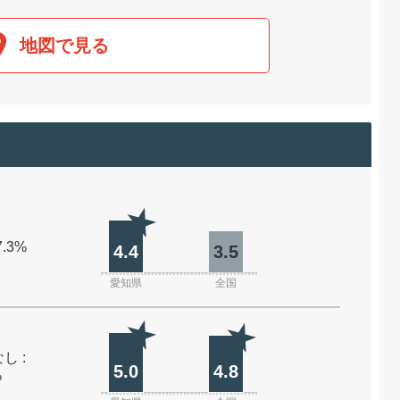
地図で見る
7.3%
4.4
3.5
愛知県
全国
し :
5.0
4.8
%