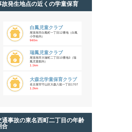
事故発生地点の近くの学童保育
白鳳児童クラブ
尾張旭市白鳳町一丁目12番地（白鳳
小学校内）
940m
瑞鳳児童クラブ
尾張旭市大塚町二丁目10番地3（瑞
鳳児童館内）
1.1km
大森北学童保育クラブ
名古屋市守山区大森八龍一丁目1707
1.2km
交通事故の東名西町二丁目の年齢
割合