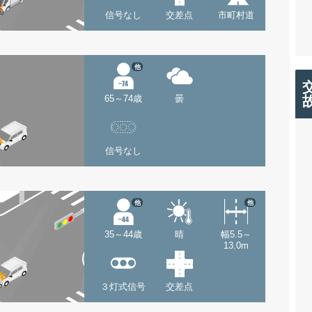
信号なし
交差点
市町村道
他
65～74歳
曇
信号なし
他
他
35～44歳
晴
幅5.5～
13.0m
３灯式信号
交差点