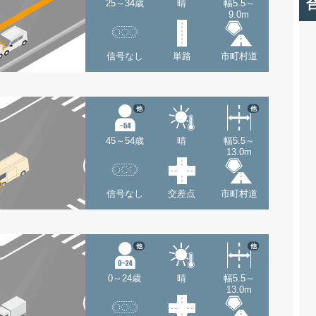
25～34歳
晴
幅5.5～
9.0m
信号なし
単路
市町村道
他
他
45～54歳
晴
幅5.5～
13.0m
信号なし
交差点
市町村道
他
他
0～24歳
晴
幅5.5～
13.0m