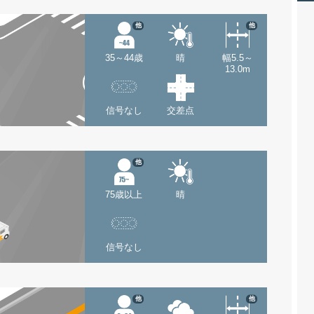
他
他
35～44歳
晴
幅5.5～
13.0m
信号なし
交差点
他
75歳以上
晴
信号なし
他
他