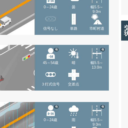
0～24歳
曇
幅5.5～
9.0m
信号なし
単路
市町村道
他
他
45～54歳
晴
幅5.5～
13.0m
３灯式信号
交差点
他
他
0～24歳
雨
幅5.5～
9.0m