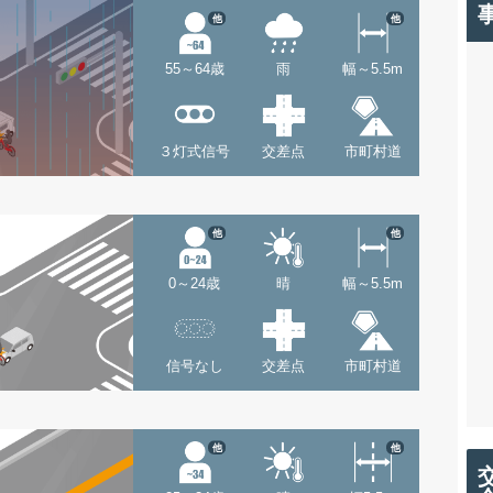
他
他
55～64歳
雨
幅～5.5m
３灯式信号
交差点
市町村道
他
他
0～24歳
晴
幅～5.5m
信号なし
交差点
市町村道
他
他