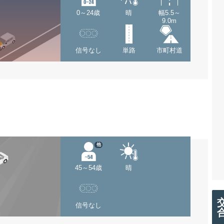
0～24歳
晴
幅5.5～
9.0m
信号なし
単路
市町村道
他
45～54歳
晴
信号なし