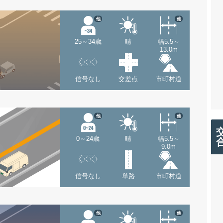
他
他
25～34歳
晴
幅5.5～
13.0m
信号なし
交差点
市町村道
他
他
0～24歳
晴
幅5.5～
9.0m
信号なし
単路
市町村道
他
他