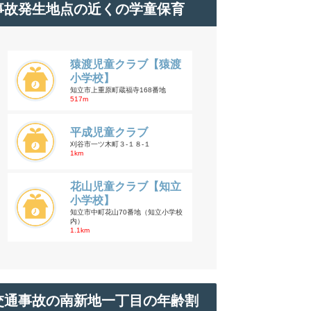
事故発生地点の近くの学童保育
猿渡児童クラブ【猿渡
小学校】
知立市上重原町蔵福寺168番地
517m
平成児童クラブ
刈谷市一ツ木町３-１８-１
1km
花山児童クラブ【知立
小学校】
知立市中町花山70番地（知立小学校
内）
1.1km
交通事故の南新地一丁目の年齢割