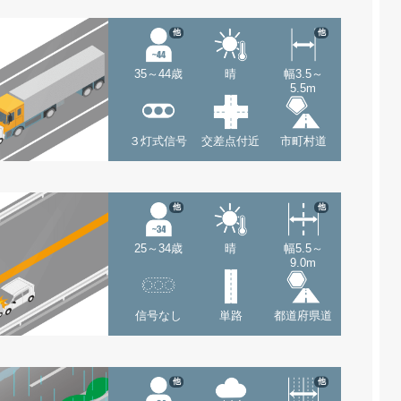
他
他
35～44歳
晴
幅3.5～
5.5m
３灯式信号
交差点付近
市町村道
他
他
25～34歳
晴
幅5.5～
9.0m
信号なし
単路
都道府県道
他
他