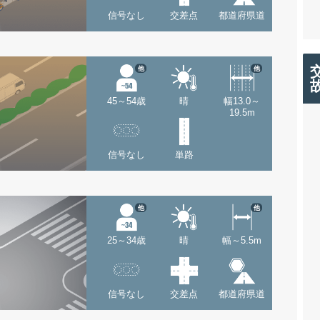
信号なし
交差点
都道府県道
他
他
45～54歳
晴
幅13.0～
19.5m
信号なし
単路
他
他
25～34歳
晴
幅～5.5m
信号なし
交差点
都道府県道