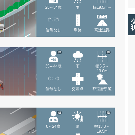
25～34歳
雨
幅19.5m～
信号なし
単路
高速道路
他
他
35～44歳
雨
幅5.5～
13.0m
信号なし
交差点
都道府県道
他
他
0～24歳
晴
幅13.0～
19.5m