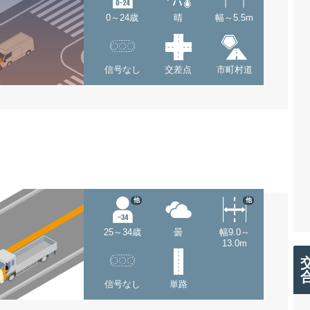
0～24歳
晴
幅～5.5m
信号なし
交差点
市町村道
他
他
25～34歳
曇
幅9.0～
13.0m
信号なし
単路