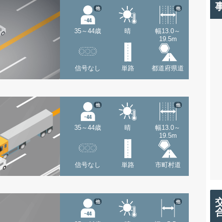
他
他
35～44歳
晴
幅13.0～
19.5m
信号なし
単路
都道府県道
他
他
35～44歳
晴
幅13.0～
19.5m
信号なし
単路
市町村道
他
他