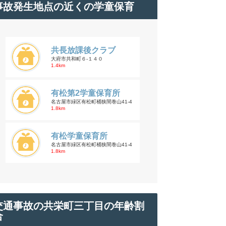
事故発生地点の近くの学童保育
共長放課後クラブ
大府市共和町６-１４０
1.4km
有松第2学童保育所
名古屋市緑区有松町桶狭間巻山41-4
1.8km
有松学童保育所
名古屋市緑区有松町桶狭間巻山41-4
1.8km
交通事故の共栄町三丁目の年齢割
合