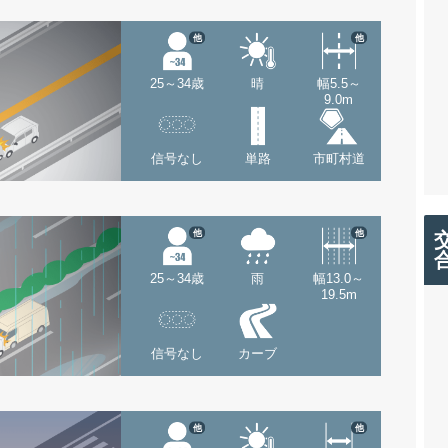
他
他
25～34歳
晴
幅5.5～
9.0m
信号なし
単路
市町村道
他
他
25～34歳
雨
幅13.0～
19.5m
信号なし
カーブ
他
他