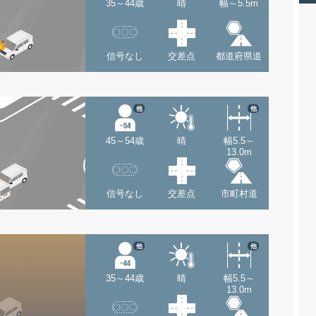
35～44歳
晴
幅～5.5m
信号なし
交差点
都道府県道
他
他
45～54歳
晴
幅5.5～
13.0m
信号なし
交差点
市町村道
他
他
35～44歳
晴
幅5.5～
13.0m