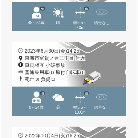
他
他
45～54歳
晴
幅5.5～
信号なし
9.0m
2023年6月30日(金)14:25
東海市富貴ノ台三丁目 付近
車両相互 小破事故
普通乗用車
原付自転車
(1)
(1)
死亡
負傷
(0)
(1)
他
他
0～24歳
曇
幅5.5～
信号なし
13.0m
2022年10月4日(火)16:25