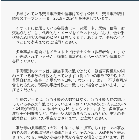
・掲載されている交通事故発生情報は警察庁公開の「交通事故統計
情報のオープンデータ」2019～2024年を使用しています。
・イラストに使用している各要素（車、背景、車、天候、信号、衝
突地点など）は、代表的なイメージをイラスト化しており、色や形
状等含め現実の事故の状況とは異なります。あくまで、事故のイメ
ージとして参考までにご活用ください。
・多重事故の場合でもイラスト上では最大２台（歩行者含む）まで
しか表現されていません。詳細は事故の個別ページの文字情報をご
参照ください。
・車両種別のデータは、該当車両の数ではなく、該当車両種別の関
わっている事故の件数となっています（例：1つの事故で2台以上の
普通自動車が衝突した場合でも1件とカウント）。また、不明車両が
含まれるため、現実の事故件数と一致しない場合がございます。ご
注意ください。
・年齢のデータは、該当年齢の人数ではなく、該当年齢人物の関わ
っている事故の件数となっています（例：1つの事故で2人以上の25
～34歳が関係している場合でも1件とカウント）。また、多重事故の
運転手や同乗者など、年齢不明の関係者も含まれるため、現実の事
故件数と一致しない場合がございます。ご注意ください。
・事故毎の損壊程度（大破・中破・小破・損害なし）は、その事故
内での最大の損壊程度が掲載されます。そのため、大破事故と表示
されていても、中破や小破の車両が存在する場合がございます。同