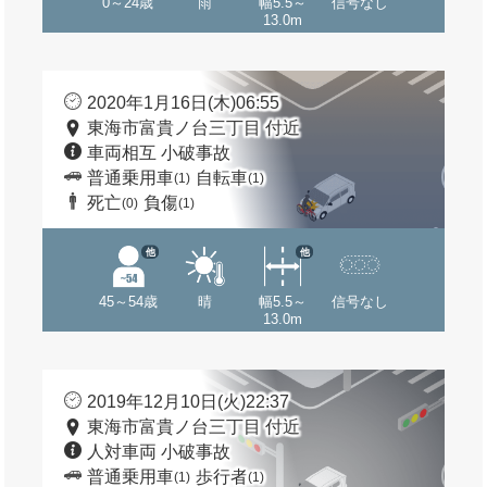
0～24歳
雨
幅5.5～
信号なし
13.0m
2020年1月16日(木)06:55
東海市富貴ノ台三丁目 付近
車両相互 小破事故
普通乗用車
自転車
(1)
(1)
死亡
負傷
(0)
(1)
他
他
45～54歳
晴
幅5.5～
信号なし
13.0m
2019年12月10日(火)22:37
東海市富貴ノ台三丁目 付近
人対車両 小破事故
普通乗用車
歩行者
(1)
(1)