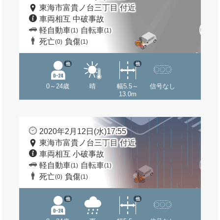
東海市富貴ノ台三丁目 付近
車両相互 中破事故
軽自動車
自転車
(1)
(1)
死亡
負傷
(0)
(1)
他
他
0～24歳
晴
幅5.5～
信号なし
13.0m
2020年2月12日(水)17:55
東海市富貴ノ台三丁目 付近
車両相互 小破事故
軽自動車
自転車
(1)
(1)
死亡
負傷
(0)
(1)
他
他