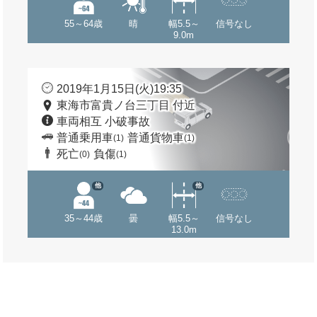
55～64歳
晴
幅5.5～
信号なし
9.0m
2019年1月15日(火)19:35
東海市富貴ノ台三丁目 付近
車両相互 小破事故
普通乗用車
普通貨物車
(1)
(1)
死亡
負傷
(0)
(1)
他
他
35～44歳
曇
幅5.5～
信号なし
13.0m