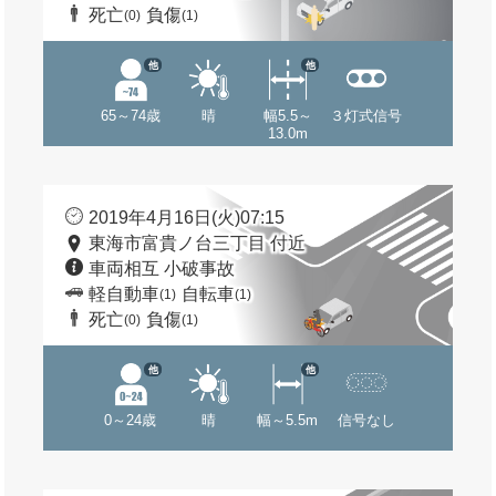
死亡
負傷
(0)
(1)
他
他
65～74歳
晴
幅5.5～
３灯式信号
13.0m
2019年4月16日(火)07:15
東海市富貴ノ台三丁目 付近
車両相互 小破事故
軽自動車
自転車
(1)
(1)
死亡
負傷
(0)
(1)
他
他
0～24歳
晴
幅～5.5m
信号なし