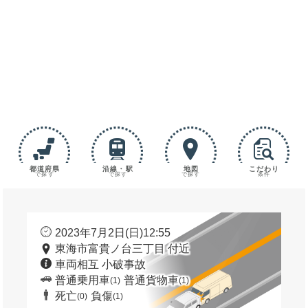
都道府県
沿線・駅
地図
こだわり
で探す
で探す
で探す
条件
2023年7月2日(日)12:55
東海市富貴ノ台三丁目 付近
車両相互 小破事故
普通乗用車
普通貨物車
(1)
(1)
死亡
負傷
(0)
(1)