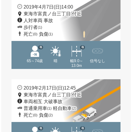
2019年4月7日(日)14:00
東海市富貴ノ台三丁目 付近
人対車両 事故
歩行者
(1)
死亡
負傷
(0)
(1)
他
他
65～74歳
晴
幅9.0～
信号なし
13.0m
2019年2月17日(日)12:45
東海市富貴ノ台三丁目 付近
車両相互 大破事故
普通乗用車
軽自動車
(1)
(2)
死亡
負傷
(0)
(2)
他
他