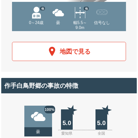
他
他
0～24歳
曇
幅5.5～
信号なし
9.0m
地図で見る
作手白鳥野郷の事故の特徴
100%
5.0
5.0
曇
愛知県
全国