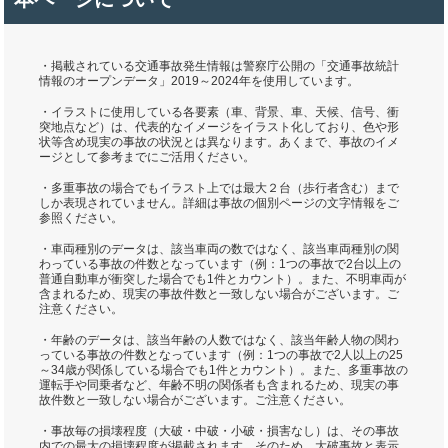
・掲載されている交通事故発生情報は警察庁公開の「交通事故統計
情報のオープンデータ」2019～2024年を使用しています。
・イラストに使用している各要素（車、背景、車、天候、信号、衝
突地点など）は、代表的なイメージをイラスト化しており、色や形
状等含め現実の事故の状況とは異なります。あくまで、事故のイメ
ージとして参考までにご活用ください。
・多重事故の場合でもイラスト上では最大２台（歩行者含む）まで
しか表現されていません。詳細は事故の個別ページの文字情報をご
参照ください。
・車両種別のデータは、該当車両の数ではなく、該当車両種別の関
わっている事故の件数となっています（例：1つの事故で2台以上の
普通自動車が衝突した場合でも1件とカウント）。また、不明車両が
含まれるため、現実の事故件数と一致しない場合がございます。ご
注意ください。
・年齢のデータは、該当年齢の人数ではなく、該当年齢人物の関わ
っている事故の件数となっています（例：1つの事故で2人以上の25
～34歳が関係している場合でも1件とカウント）。また、多重事故の
運転手や同乗者など、年齢不明の関係者も含まれるため、現実の事
故件数と一致しない場合がございます。ご注意ください。
・事故毎の損壊程度（大破・中破・小破・損害なし）は、その事故
内での最大の損壊程度が掲載されます。そのため、大破事故と表示