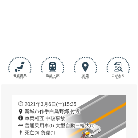
都道府県
沿線・駅
地図
こだわり
で探す
で探す
で探す
条件
2021年3月6日(土)15:35
新城市作手白鳥野郷 付近
車両相互 中破事故
普通乗用車
大型自動二輪大
(1)
(1)
死亡
負傷
(0)
(1)