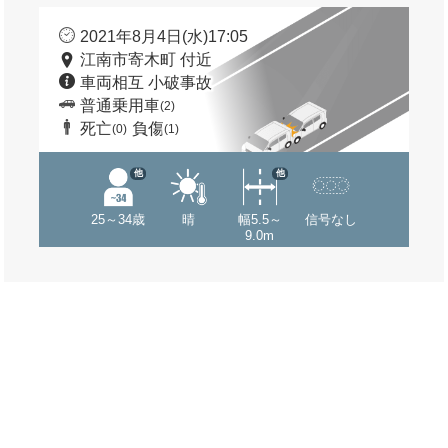
2021年8月4日(水)17:05
江南市寄木町 付近
車両相互 小破事故
普通乗用車
(2)
死亡
負傷
(0)
(1)
他
他
25～34歳
晴
幅5.5～
信号なし
9.0m