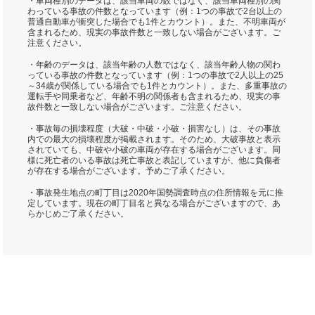
・車両種別のデータは、該当車両の数ではなく、該当車両種別の関
わっている事故の件数となっています（例：1つの事故で2台以上の
普通自動車が衝突した場合でも1件とカウント）。また、不明車両が
含まれるため、現実の事故件数と一致しない場合がございます。ご
注意ください。
・年齢のデータは、該当年齢の人数ではなく、該当年齢人物の関わ
っている事故の件数となっています（例：1つの事故で2人以上の25
～34歳が関係している場合でも1件とカウント）。また、多重事故の
運転手や同乗者など、年齢不明の関係者も含まれるため、現実の事
故件数と一致しない場合がございます。ご注意ください。
・事故毎の損壊程度（大破・中破・小破・損害なし）は、その事故
内での最大の損壊程度が掲載されます。そのため、大破事故と表示
されていても、中破や小破の車両が存在する場合がございます。同
様に死亡者のいる事故は死亡事故と表記していますが、他に負傷者
が存在する場合がございます。予めご了承ください。
・事故発生地点の町丁目は2020年国勢調査時点の住所情報を元に推
定しています。現在の町丁目名と異なる場合がございますので、あ
らかじめご了承ください。