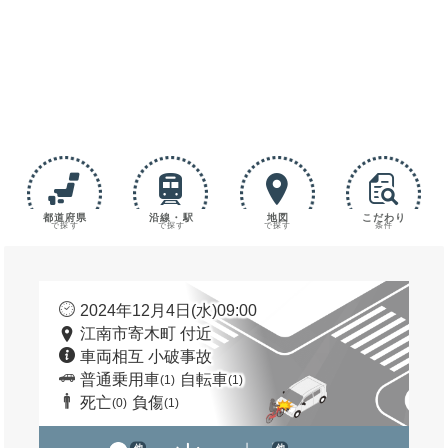
都道府県
沿線・駅
地図
こだわり
で探す
で探す
で探す
条件
2024年12月4日(水)09:00
江南市寄木町 付近
車両相互 小破事故
普通乗用車
自転車
(1)
(1)
死亡
負傷
(0)
(1)
他
他