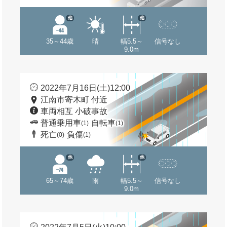
他
他
35～44歳
晴
幅5.5～
信号なし
9.0m
2022年7月16日(土)12:00
江南市寄木町 付近
車両相互 小破事故
普通乗用車
自転車
(1)
(1)
死亡
負傷
(0)
(1)
他
他
65～74歳
雨
幅5.5～
信号なし
9.0m