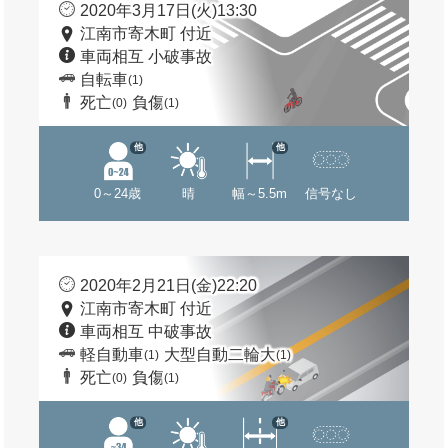
2020年3月17日(火)13:30
江南市寄木町 付近
車両相互 小破事故
自転車
(1)
死亡
負傷
(0)
(1)
他
他
0～24歳
晴
幅～5.5m
信号なし
2020年2月21日(金)22:20
江南市寄木町 付近
車両相互 中破事故
軽自動車
大型自動二輪大
(1)
(1)
死亡
負傷
(0)
(1)
他
他