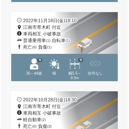
2022年11月18日(金)18:10
江南市寄木町 付近
車両相互 小破事故
普通乗用車
自転車
(1)
(1)
死亡
負傷
(0)
(1)
他
他
35～44歳
晴
幅5.5～
信号なし
9.0m
2022年10月28日(金)18:30
江南市寄木町 付近
車両相互 小破事故
軽自動車
(2)
死亡
負傷
(0)
(3)