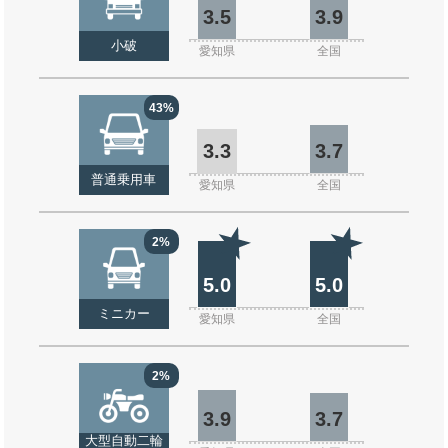
3.5
3.9
小破
愛知県
全国
43%
3.3
3.7
普通乗用車
愛知県
全国
2%
5.0
5.0
ミニカー
愛知県
全国
2%
3.9
3.7
大型自動二輪