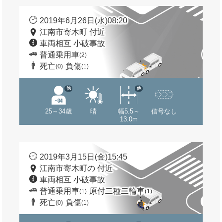
2019年6月26日(水)08:20
江南市寄木町 付近
車両相互 小破事故
普通乗用車
(2)
死亡
負傷
(0)
(1)
他
他
25～34歳
晴
幅5.5～
信号なし
13.0m
2019年3月15日(金)15:45
江南市寄木町の 付近
車両相互 小破事故
普通乗用車
原付二種二輪車
(1)
(1)
死亡
負傷
(0)
(1)