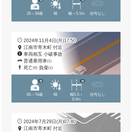
25～34歳
晴
幅～5.5m
信号なし
2024年11月4日(月)17:50
江南市寄木町 付近
車両相互 小破事故
普通乗用車
(1)
死亡
負傷
(0)
(1)
他
他
65～74歳
晴
幅5.5～
信号なし
9.0m
2024年7月29日(月)07:40
江南市寄木町 付近