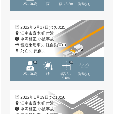
25～34歳
雨
幅～5.5m
信号なし
2022年6月17日(金)08:35
江南市寄木町 付近
車両相互 小破事故
普通乗用車
軽自動車
(2)
(1)
死亡
負傷
(0)
(2)
他
他
25～34歳
晴
幅5.5～
信号なし
9.0m
2022年1月19日(水)13:50
江南市寄木町 付近
車両相互 小破事故