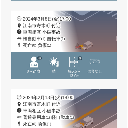
2024年3月8日(金)17:00
江南市寄木町 付近
車両相互 小破事故
軽自動車
自転車
(1)
(1)
死亡
負傷
(0)
(1)
他
他
0～24歳
晴
幅5.5～
信号なし
13.0m
2024年2月13日(火)18:00
江南市寄木町 付近
車両相互 小破事故
普通乗用車
軽自動車
(1)
(1)
死亡
負傷
(0)
(1)