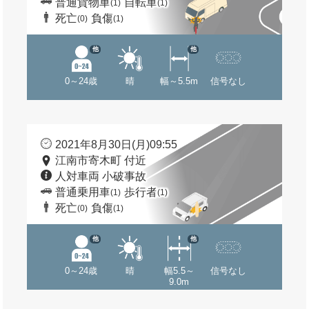
普通貨物車
自転車
(1)
(1)
死亡
負傷
(0)
(1)
他
他
0～24歳
晴
幅～5.5m
信号なし
2021年8月30日(月)09:55
江南市寄木町 付近
人対車両 小破事故
普通乗用車
歩行者
(1)
(1)
死亡
負傷
(0)
(1)
他
他
0～24歳
晴
幅5.5～
信号なし
9.0m