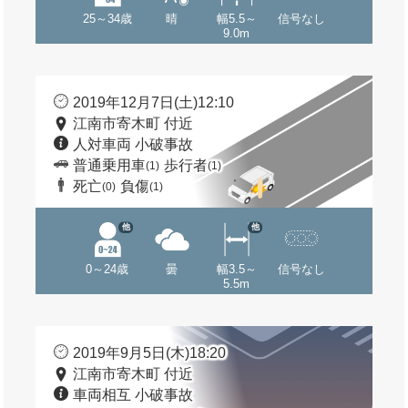
25～34歳
晴
幅5.5～
信号なし
9.0m
2019年12月7日(土)12:10
江南市寄木町 付近
人対車両 小破事故
普通乗用車
歩行者
(1)
(1)
死亡
負傷
(0)
(1)
他
他
0～24歳
曇
幅3.5～
信号なし
5.5m
2019年9月5日(木)18:20
江南市寄木町 付近
車両相互 小破事故