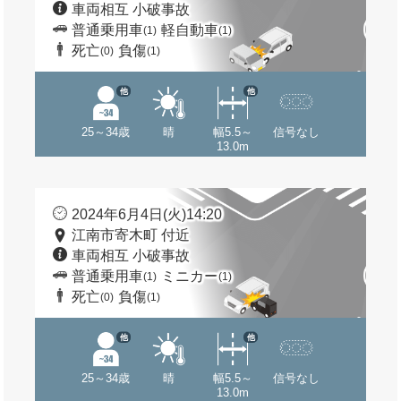
車両相互 小破事故
普通乗用車
軽自動車
(1)
(1)
死亡
負傷
(0)
(1)
他
他
25～34歳
晴
幅5.5～
信号なし
13.0m
2024年6月4日(火)14:20
江南市寄木町 付近
車両相互 小破事故
普通乗用車
ミニカー
(1)
(1)
死亡
負傷
(0)
(1)
他
他
25～34歳
晴
幅5.5～
信号なし
13.0m