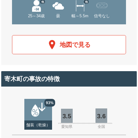
他
他
25～34歳
曇
幅～5.5m
信号なし
地図で見る
寄木町の事故の特徴
93%
3.5
3.6
舗装（乾燥）
愛知県
全国