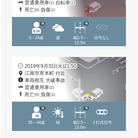
普通乗用車
自転車
(1)
(1)
死亡
負傷
(0)
(1)
他
他
0～24歳
曇
幅5.5～
信号なし
13.0m
2019年9月3日(火)21:50
江南市寄木町 付近
車両相互 大破事故
普通乗用車
(2)
死亡
負傷
(0)
(1)
他
他
35～44歳
晴
幅5.5～
３灯式信号
13.0m