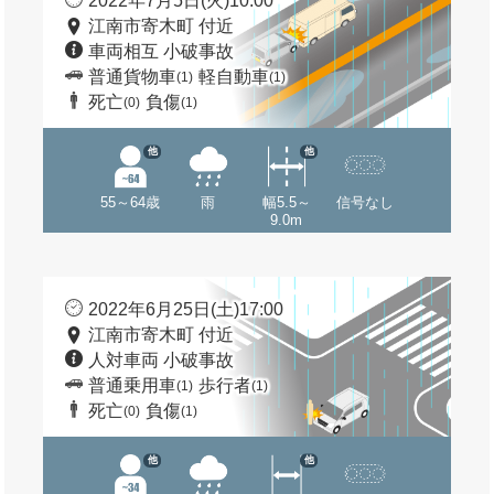
2022年7月5日(火)10:00
江南市寄木町 付近
車両相互 小破事故
普通貨物車
軽自動車
(1)
(1)
死亡
負傷
(0)
(1)
他
他
55～64歳
雨
幅5.5～
信号なし
9.0m
2022年6月25日(土)17:00
江南市寄木町 付近
人対車両 小破事故
普通乗用車
歩行者
(1)
(1)
死亡
負傷
(0)
(1)
他
他