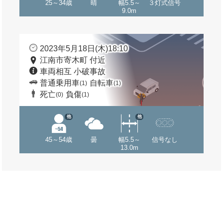
25～34歳
晴
幅5.5～
３灯式信号
9.0m
2023年5月18日(木)18:10
江南市寄木町 付近
車両相互 小破事故
普通乗用車
自転車
(1)
(1)
死亡
負傷
(0)
(1)
他
他
45～54歳
曇
幅5.5～
信号なし
13.0m