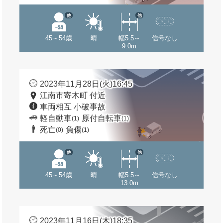
他
他
45～54歳
晴
幅5.5～
信号なし
9.0m
2023年11月28日(火)16:45
江南市寄木町 付近
車両相互 小破事故
軽自動車
原付自転車
(1)
(1)
死亡
負傷
(0)
(1)
他
他
45～54歳
晴
幅5.5～
信号なし
13.0m
2023年11月16日(木)18:35