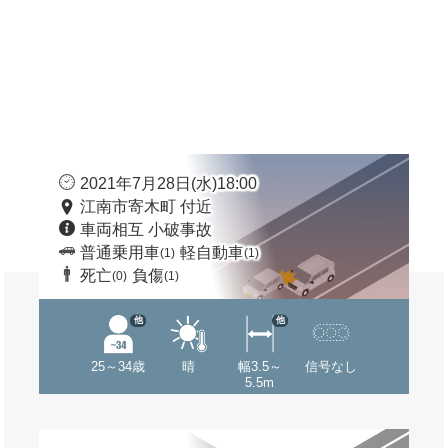
2021年7月28日(水)18:00
江南市寄木町 付近
車両相互 小破事故
普通乗用車
軽自動車
(1)
(1)
死亡
負傷
(0)
(1)
他
他
25～34歳
晴
幅3.5～
信号なし
5.5m