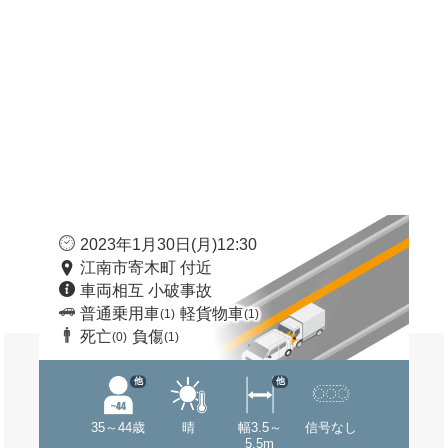
2023年1月30日(月)12:30
江南市寄木町 付近
車両相互 小破事故
普通乗用車
軽貨物車
(1)
(1)
死亡
負傷
(0)
(1)
他
他
35～44歳
晴
幅3.5～
信号なし
5.5m