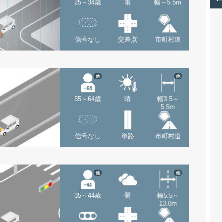
25～34歳
雨
幅～5.5m
信号なし
交差点
市町村道
他
他
55～64歳
晴
幅3.5～
5.5m
信号なし
単路
市町村道
他
他
35～44歳
曇
幅5.5～
13.0m