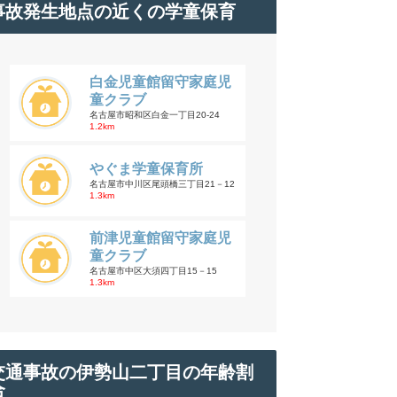
事故発生地点の近くの学童保育
白金児童館留守家庭児
童クラブ
名古屋市昭和区白金一丁目20-24
1.2km
やぐま学童保育所
名古屋市中川区尾頭橋三丁目21－12
1.3km
前津児童館留守家庭児
童クラブ
名古屋市中区大須四丁目15－15
1.3km
交通事故の伊勢山二丁目の年齢割
合