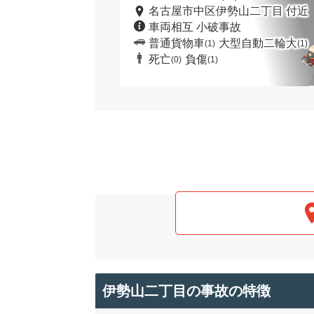
名古屋市中区伊勢山二丁目 付近
車両相互 小破事故
普通貨物車
大型自動二輪大
(1)
(1)
死亡
負傷
(0)
(1)
伊勢山二丁目の事故の特徴