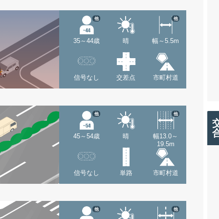
他
他
35～44歳
晴
幅～5.5m
信号なし
交差点
市町村道
他
他
45～54歳
晴
幅13.0～
19.5m
信号なし
単路
市町村道
他
他