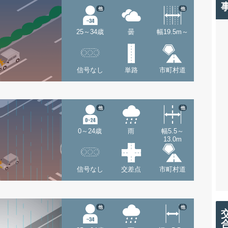
他
他
25～34歳
曇
幅19.5m～
信号なし
単路
市町村道
他
他
0～24歳
雨
幅5.5～
13.0m
信号なし
交差点
市町村道
他
他