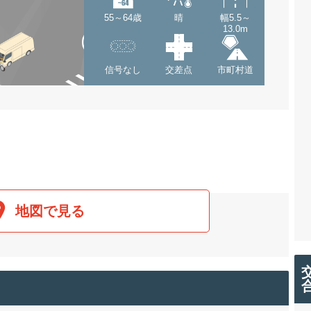
55～64歳
晴
幅5.5～
13.0m
信号なし
交差点
市町村道
地図で見る