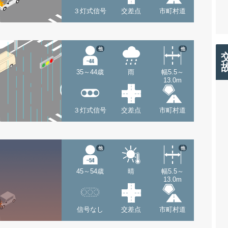
３灯式信号
交差点
市町村道
他
他
35～44歳
雨
幅5.5～
13.0m
３灯式信号
交差点
市町村道
他
他
45～54歳
晴
幅5.5～
13.0m
信号なし
交差点
市町村道