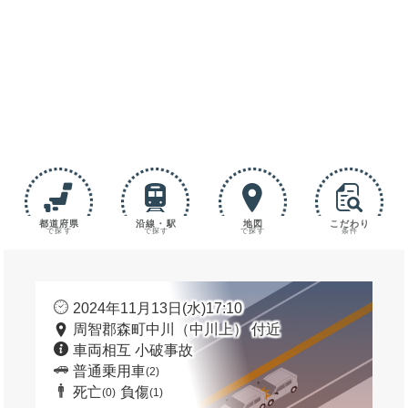
都道府県
沿線・駅
地図
こだわり
で探す
で探す
で探す
条件
2024年11月13日(水)17:10
周智郡森町中川（中川上） 付近
車両相互 小破事故
普通乗用車
(2)
死亡
負傷
(0)
(1)