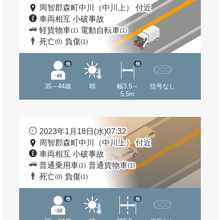
周智郡森町中川（中川上） 付近
車両相互 小破事故
軽貨物車
電動自転車
(1)
(1)
死亡
負傷
(0)
(1)
他
他
35～44歳
晴
幅3.5～
信号なし
5.5m
2023年1月18日(水)07:32
周智郡森町中川（中川上） 付近
車両相互 小破事故
普通乗用車
普通貨物車
(1)
(1)
死亡
負傷
(0)
(1)
他
他