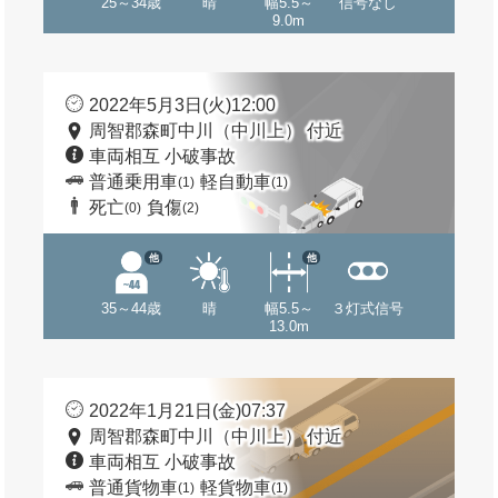
25～34歳
晴
幅5.5～
信号なし
9.0m
2022年5月3日(火)12:00
周智郡森町中川（中川上） 付近
車両相互 小破事故
普通乗用車
軽自動車
(1)
(1)
死亡
負傷
(0)
(2)
他
他
35～44歳
晴
幅5.5～
３灯式信号
13.0m
2022年1月21日(金)07:37
周智郡森町中川（中川上） 付近
車両相互 小破事故
普通貨物車
軽貨物車
(1)
(1)