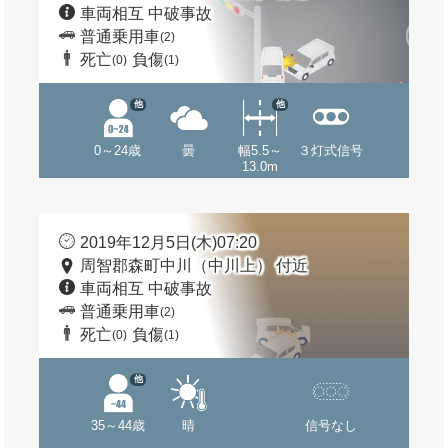
車両相互 中破事故
普通乗用車
(2)
死亡
負傷
(0)
(1)
他
他
0～24歳
曇
幅5.5～
３灯式信号
13.0m
2019年12月5日(木)07:20
周智郡森町中川（中川上） 付近
車両相互 中破事故
普通乗用車
(2)
死亡
負傷
(0)
(1)
他
35～44歳
晴
信号なし