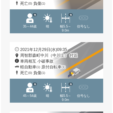
死亡
負傷
(0)
(1)
他
他
35～44歳
晴
幅5.5～
信号なし
9.0m
2021年12月29日(水)09:35
周智郡森町中川（中川上） 付近
車両相互 小破事故
軽自動車
原付自転車
(1)
(1)
死亡
負傷
(0)
(1)
他
他
45～54歳
晴
幅5.5～
信号なし
9.0m