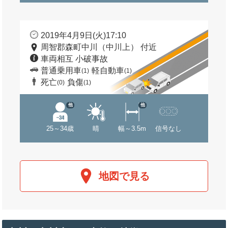
2019年4月9日(火)17:10
周智郡森町中川（中川上） 付近
車両相互 小破事故
普通乗用車
軽自動車
(1)
(1)
死亡
負傷
(0)
(1)
他
他
25～34歳
晴
幅～3.5m
信号なし
地図で見る