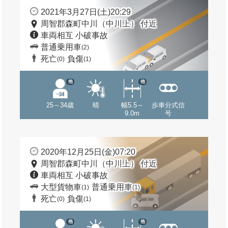
2021年3月27日(土)20:29
周智郡森町中川（中川上） 付近
車両相互 小破事故
普通乗用車
(2)
死亡
負傷
(0)
(1)
他
他
25～34歳
晴
幅5.5～
歩車分式信
9.0m
号
2020年12月25日(金)07:20
周智郡森町中川（中川上） 付近
車両相互 小破事故
大型貨物車
普通乗用車
(1)
(1)
死亡
負傷
(0)
(1)
他
他