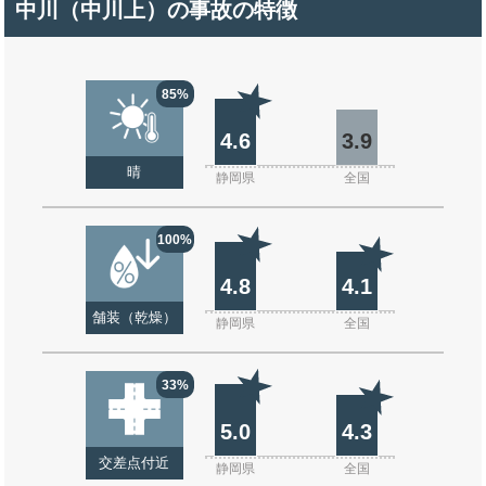
中川（中川上）の事故の特徴
85%
4.6
3.9
晴
静岡県
全国
100%
4.8
4.1
舗装（乾燥）
静岡県
全国
33%
5.0
4.3
交差点付近
静岡県
全国