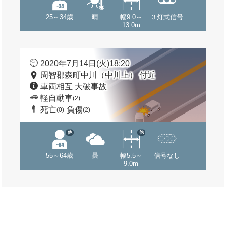
25～34歳
晴
幅9.0～
３灯式信号
13.0m
2020年7月14日(火)18:20
周智郡森町中川（中川上） 付近
車両相互 大破事故
軽自動車
(2)
死亡
負傷
(0)
(2)
他
他
55～64歳
曇
幅5.5～
信号なし
9.0m