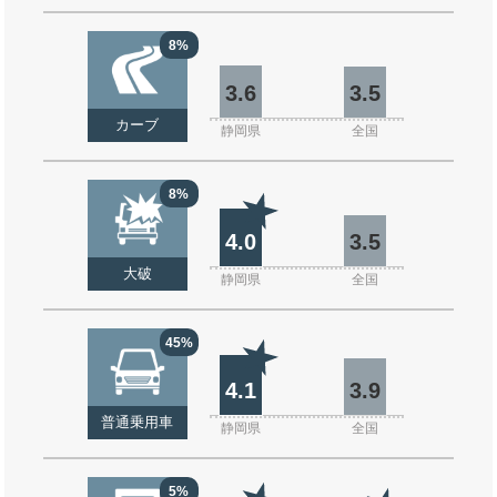
8%
3.6
3.5
カーブ
静岡県
全国
8%
4.0
3.5
大破
静岡県
全国
45%
4.1
3.9
普通乗用車
静岡県
全国
5%