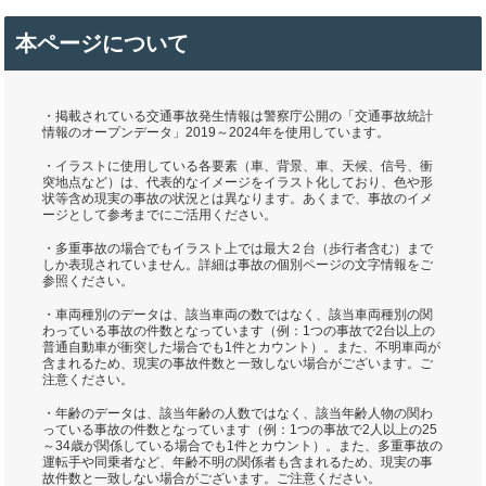
本ページについて
・掲載されている交通事故発生情報は警察庁公開の「交通事故統計
情報のオープンデータ」2019～2024年を使用しています。
・イラストに使用している各要素（車、背景、車、天候、信号、衝
突地点など）は、代表的なイメージをイラスト化しており、色や形
状等含め現実の事故の状況とは異なります。あくまで、事故のイメ
ージとして参考までにご活用ください。
・多重事故の場合でもイラスト上では最大２台（歩行者含む）まで
しか表現されていません。詳細は事故の個別ページの文字情報をご
参照ください。
・車両種別のデータは、該当車両の数ではなく、該当車両種別の関
わっている事故の件数となっています（例：1つの事故で2台以上の
普通自動車が衝突した場合でも1件とカウント）。また、不明車両が
含まれるため、現実の事故件数と一致しない場合がございます。ご
注意ください。
・年齢のデータは、該当年齢の人数ではなく、該当年齢人物の関わ
っている事故の件数となっています（例：1つの事故で2人以上の25
～34歳が関係している場合でも1件とカウント）。また、多重事故の
運転手や同乗者など、年齢不明の関係者も含まれるため、現実の事
故件数と一致しない場合がございます。ご注意ください。