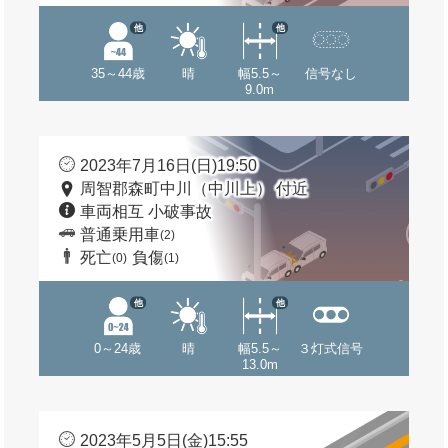
他
他
35～44歳
晴
幅5.5～
信号なし
9.0m
2023年7月16日(日)19:50
周智郡森町中川（中川上） 付近
車両相互 小破事故
普通乗用車
(2)
死亡
負傷
(0)
(1)
他
他
0～24歳
晴
幅5.5～
３灯式信号
13.0m
2023年5月5日(金)15:55