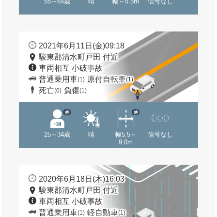
55～64歳
晴
幅～5.5m
信号なし
2021年6月11日(金)09:18
駿東郡清水町戸田 付近
車両相互 小破事故
普通乗用車
原付自転車
(1)
(1)
死亡
負傷
(0)
(1)
他
他
25～34歳
晴
幅5.5～
信号なし
9.0m
2020年6月18日(木)16:03
駿東郡清水町戸田 付近
車両相互 小破事故
普通乗用車
軽自動車
(1)
(1)