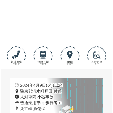
都道府県
沿線・駅
地図
こだわり
で探す
で探す
で探す
条件
2024年4月9日(火)11:24
駿東郡清水町戸田 付近
人対車両 小破事故
普通乗用車
歩行者
(1)
(1)
死亡
負傷
(0)
(1)