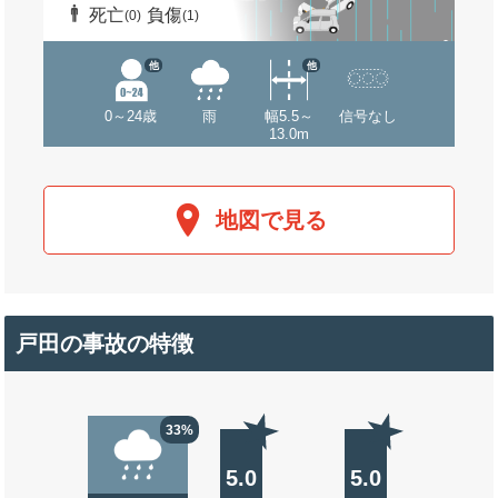
死亡
負傷
(0)
(1)
他
他
0～24歳
雨
幅5.5～
信号なし
13.0m
地図で見る
戸田の事故の特徴
33%
5.0
5.0