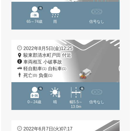
他
65～74歳
雨
信号なし
2022年8月5日(金)12:25
駿東郡清水町戸田 付近
車両相互 小破事故
軽自動車
自転車
(1)
(1)
死亡
負傷
(0)
(1)
他
他
0～24歳
晴
幅5.5～
信号なし
13.0m
2022年6月7日(火)07:17