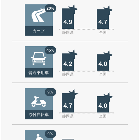
20%
4.9
4.7
カーブ
静岡県
全国
45%
4.2
4.0
普通乗用車
静岡県
全国
9%
4.7
4.0
原付自転車
静岡県
全国
9%