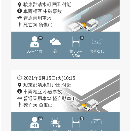
駿東郡清水町戸田 付近
車両相互 中破事故
普通乗用車
(2)
死亡
負傷
(0)
(1)
他
他
35～44歳
曇
幅3.5～
信号なし
5.5m
2021年6月15日(火)10:15
駿東郡清水町戸田 付近
車両相互 小破事故
普通乗用車
軽自動車
(1)
(1)
死亡
負傷
(0)
(1)
他
他