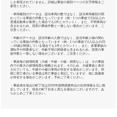
しか表現されていません。詳細は事故の個別ページの文字情報をご
参照ください。
・車両種別のデータは、該当車両の数ではなく、該当車両種別の関
わっている事故の件数となっています（例：1つの事故で2台以上の
普通自動車が衝突した場合でも1件とカウント）。また、不明車両が
含まれるため、現実の事故件数と一致しない場合がございます。ご
注意ください。
・年齢のデータは、該当年齢の人数ではなく、該当年齢人物の関わ
っている事故の件数となっています（例：1つの事故で2人以上の25
～34歳が関係している場合でも1件とカウント）。また、多重事故の
運転手や同乗者など、年齢不明の関係者も含まれるため、現実の事
故件数と一致しない場合がございます。ご注意ください。
・事故毎の損壊程度（大破・中破・小破・損害なし）は、その事故
内での最大の損壊程度が掲載されます。そのため、大破事故と表示
されていても、中破や小破の車両が存在する場合がございます。同
様に死亡者のいる事故は死亡事故と表記していますが、他に負傷者
が存在する場合がございます。予めご了承ください。
・事故発生地点の町丁目は2020年国勢調査時点の住所情報を元に推
定しています。現在の町丁目名と異なる場合がございますので、あ
らかじめご了承ください。