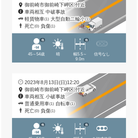
御前崎市御前崎下岬区 付近
車両相互 中破事故
軽貨物車
大型自動二輪小
(1)
(1)
死亡
負傷
(0)
(1)
他
他
45～54歳
晴
幅5.5～
信号なし
9.0m
2023年8月13日(日)12:20
御前崎市御前崎下岬区 付近
車両相互 小破事故
普通乗用車
自転車
(1)
(1)
死亡
負傷
(0)
(1)
他
他