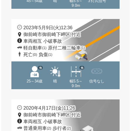
45～54歳
晴
幅5.5～
３灯式信号
9.0m
2023年5月9日(火)12:36
御前崎市御前崎下岬区 付近
車両相互 小破事故
軽自動車
原付二種二輪車
(1)
(1)
死亡
負傷
(0)
(1)
他
他
25～34歳
晴
幅5.5～
信号なし
9.0m
2020年4月17日(金)11:26
御前崎市御前崎下岬区 付近
車両相互 小破事故
普通乗用車
歩行者
(2)
(2)