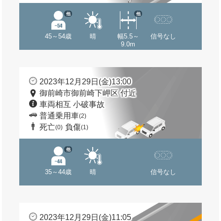
他
他
45～54歳
晴
幅5.5～
信号なし
9.0m
2023年12月29日(金)13:00
御前崎市御前崎下岬区 付近
車両相互 小破事故
普通乗用車
(2)
死亡
負傷
(0)
(1)
他
35～44歳
晴
信号なし
2023年12月29日(金)11:05