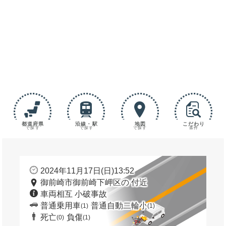
都道府県
沿線・駅
地図
こだわり
で探す
で探す
で探す
条件
2024年11月17日(日)13:52
御前崎市御前崎下岬区の 付近
車両相互 小破事故
普通乗用車
普通自動二輪小
(1)
(1)
死亡
負傷
(0)
(1)