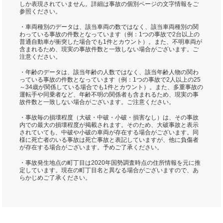
しか表現されていません。詳細は事故の個別ページの文字情報をご
参照ください。
・車両種別のデータは、該当車両の数ではなく、該当車両種別の関
わっている事故の件数となっています（例：1つの事故で2台以上の
普通自動車が衝突した場合でも1件とカウント）。また、不明車両が
含まれるため、現実の事故件数と一致しない場合がございます。ご
注意ください。
・年齢のデータは、該当年齢の人数ではなく、該当年齢人物の関わ
っている事故の件数となっています（例：1つの事故で2人以上の25
～34歳が関係している場合でも1件とカウント）。また、多重事故の
運転手や同乗者など、年齢不明の関係者も含まれるため、現実の事
故件数と一致しない場合がございます。ご注意ください。
・事故毎の損壊程度（大破・中破・小破・損害なし）は、その事故
内での最大の損壊程度が掲載されます。そのため、大破事故と表示
されていても、中破や小破の車両が存在する場合がございます。同
様に死亡者のいる事故は死亡事故と表記していますが、他に負傷者
が存在する場合がございます。予めご了承ください。
・事故発生地点の町丁目は2020年国勢調査時点の住所情報を元に推
定しています。現在の町丁目名と異なる場合がございますので、あ
らかじめご了承ください。