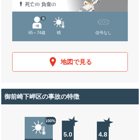
死亡
負傷
(0)
(2)
他
65～74歳
晴
信号なし
地図で見る
御前崎下岬区の事故の特徴
100%
5.0
4.8