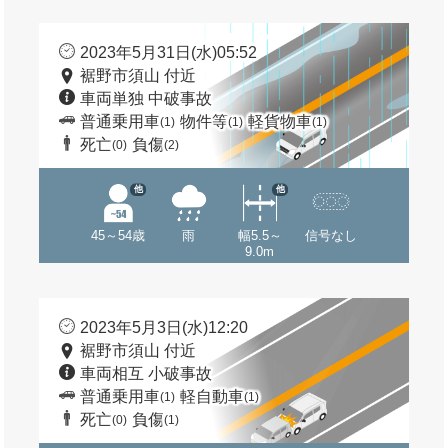
2023年5月31日(水)05:52
裾野市須山 付近
車両単独 中破事故
普通乗用車
物件等
軽貨物車
(1)
(1)
(1)
死亡
負傷
(0)
(2)
他
他
45～54歳
雨
幅5.5～
信号なし
9.0m
2023年5月3日(水)12:20
裾野市須山 付近
車両相互 小破事故
普通乗用車
軽自動車
(1)
(1)
死亡
負傷
(0)
(1)