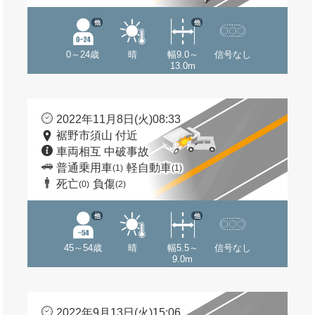
他
他
0～24歳
晴
幅9.0～
信号なし
13.0m
2022年11月8日(火)08:33
裾野市須山 付近
車両相互 中破事故
普通乗用車
軽自動車
(1)
(1)
死亡
負傷
(0)
(2)
他
他
45～54歳
晴
幅5.5～
信号なし
9.0m
2022年9月13日(火)15:06