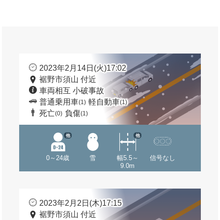
2023年2月14日(火)17:02
裾野市須山 付近
車両相互 小破事故
普通乗用車
軽自動車
(1)
(1)
死亡
負傷
(0)
(1)
他
他
0～24歳
雪
幅5.5～
信号なし
9.0m
2023年2月2日(木)17:15
裾野市須山 付近