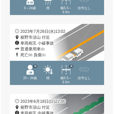
0～24歳
雨
幅5.5～
信号なし
9.0m
2023年7月26日(水)13:02
裾野市須山 付近
車両相互 小破事故
普通乗用車
(2)
死亡
負傷
(0)
(1)
他
他
25～34歳
晴
幅5.5～
信号なし
9.0m
2023年6月18日(日)22:00
裾野市須山 付近
車両相互 中破事故