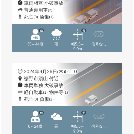
車両相互 小破事故
普通乗用車
(2)
死亡
負傷
(0)
(1)
他
他
35～44歳
雨
幅5.5～
信号なし
9.0m
2024年9月26日(木)01:10
裾野市須山 付近
車両単独 大破事故
軽自動車
物件等
(1)
(1)
死亡
負傷
(0)
(2)
他
他
0～24歳
曇
幅5.5～
信号なし
9.0m