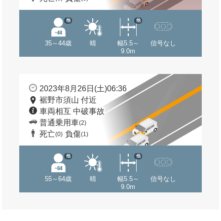
他
他
35～44歳
晴
幅5.5～
信号なし
9.0m
2023年8月26日(土)06:36
裾野市須山 付近
車両相互 中破事故
普通乗用車
(2)
死亡
負傷
(0)
(1)
他
他
55～64歳
晴
幅5.5～
信号なし
9.0m