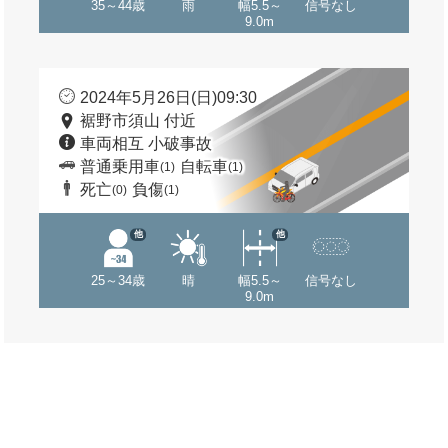
35～44歳
雨
幅5.5～
信号なし
9.0m
2024年5月26日(日)09:30
裾野市須山 付近
車両相互 小破事故
普通乗用車
自転車
(1)
(1)
死亡
負傷
(0)
(1)
他
他
25～34歳
晴
幅5.5～
信号なし
9.0m