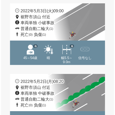
2022年5月3日(火)09:00
裾野市須山 付近
車両単独 小破事故
普通自動二輪大
(1)
死亡
負傷
(0)
(1)
他
他
45～54歳
晴
幅5.5～
信号なし
9.0m
2022年5月2日(月)08:20
裾野市須山 付近
車両単独 中破事故
普通自動二輪大
(1)
死亡
負傷
(0)
(1)