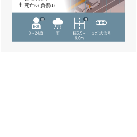
死亡
負傷
(0)
(1)
他
他
0～24歳
雨
幅5.5～
３灯式信号
9.0m