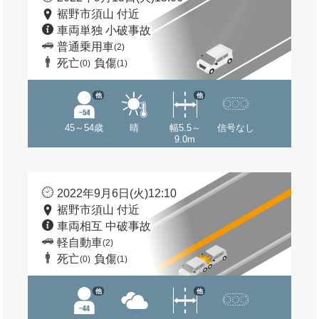
裾野市須山 付近
車両単独 小破事故
普通乗用車
(2)
死亡
負傷
(0)
(1)
他
他
45～54歳
晴
幅5.5～
信号なし
9.0m
2022年9月6日(火)12:10
裾野市須山 付近
車両相互 中破事故
軽自動車
(2)
死亡
負傷
(0)
(1)
他
他