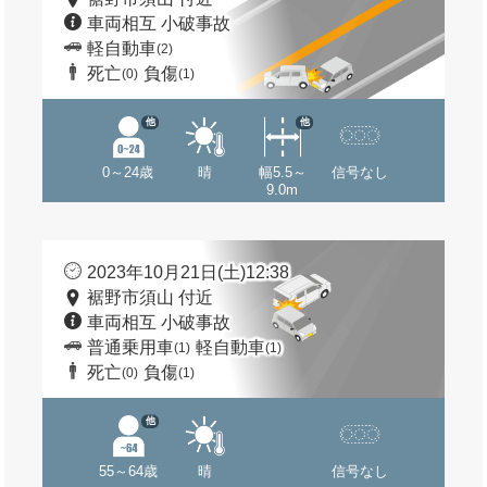
車両相互 小破事故
軽自動車
(2)
死亡
負傷
(0)
(1)
他
他
0～24歳
晴
幅5.5～
信号なし
9.0m
2023年10月21日(土)12:38
裾野市須山 付近
車両相互 小破事故
普通乗用車
軽自動車
(1)
(1)
死亡
負傷
(0)
(1)
他
55～64歳
晴
信号なし