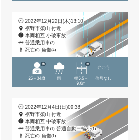
2022年12月22日(木)13:10
裾野市須山 付近
車両相互 小破事故
普通乗用車
(2)
死亡
負傷
(0)
(4)
他
他
25～34歳
雨
幅5.5～
信号なし
9.0m
2022年12月4日(日)09:38
裾野市須山 付近
車両相互 中破事故
普通乗用車
普通自動二輪小
(1)
(1)
死亡
負傷
(0)
(1)