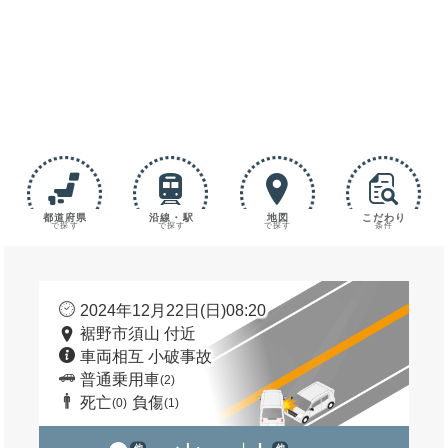
都道府県
沿線・駅
地図
こだわり
で探す
で探す
で探す
条件
2024年12月22日(日)08:20
裾野市須山 付近
車両相互 小破事故
普通乗用車
(2)
死亡
負傷
(0)
(1)
他
他