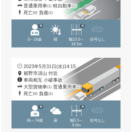
普通乗用車
軽自動車
(1)
(1)
死亡
負傷
(0)
(1)
他
他
0～24歳
晴
幅13.0～
信号なし
19.5m
2023年5月31日(水)14:15
裾野市須山 付近
車両相互 小破事故
大型貨物車
普通乗用車
(1)
(1)
死亡
負傷
(0)
(1)
他
他
65～74歳
曇
幅5.5～
信号なし
9.0m