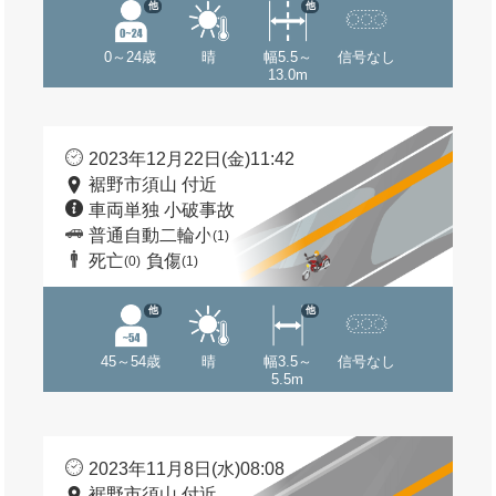
他
他
0～24歳
晴
幅5.5～
信号なし
13.0m
2023年12月22日(金)11:42
裾野市須山 付近
車両単独 小破事故
普通自動二輪小
(1)
死亡
負傷
(0)
(1)
他
他
45～54歳
晴
幅3.5～
信号なし
5.5m
2023年11月8日(水)08:08
裾野市須山 付近