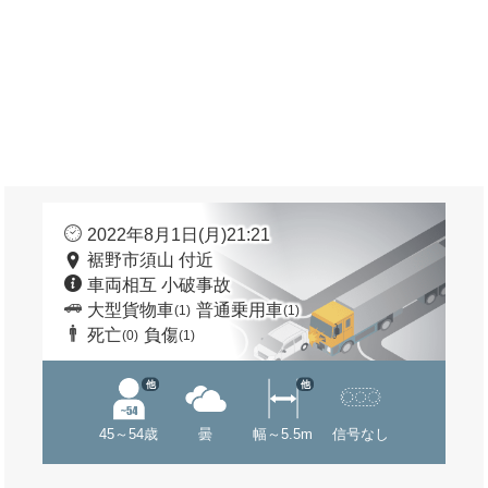
2022年8月1日(月)21:21
裾野市須山 付近
車両相互 小破事故
大型貨物車
普通乗用車
(1)
(1)
死亡
負傷
(0)
(1)
他
他
45～54歳
曇
幅～5.5m
信号なし