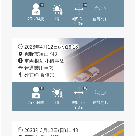
他
他
25～34歳
晴
幅5.5～
信号なし
9.0m
2023年4月12日(水)18:18
裾野市須山 付近
車両相互 小破事故
普通乗用車
(2)
死亡
負傷
(0)
(1)
他
他
25～34歳
晴
幅5.5～
信号なし
9.0m
2023年3月12日(日)11:48