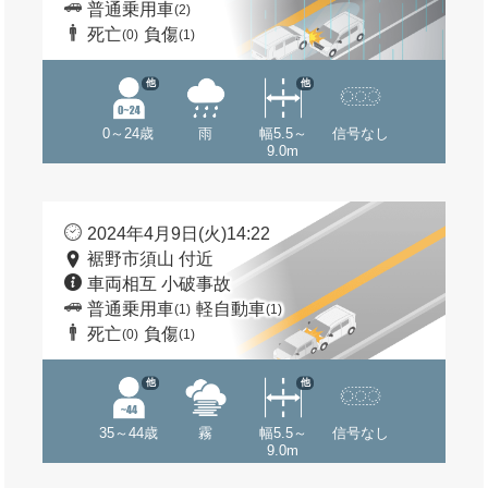
普通乗用車
(2)
死亡
負傷
(0)
(1)
他
他
0～24歳
雨
幅5.5～
信号なし
9.0m
2024年4月9日(火)14:22
裾野市須山 付近
車両相互 小破事故
普通乗用車
軽自動車
(1)
(1)
死亡
負傷
(0)
(1)
他
他
35～44歳
霧
幅5.5～
信号なし
9.0m