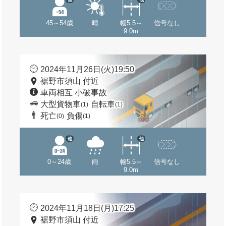
45～54歳
晴
幅5.5～
信号なし
9.0m
2024年11月26日(火)19:50
裾野市須山 付近
車両相互 小破事故
大型貨物車
自転車
(1)
(1)
死亡
負傷
(0)
(1)
他
他
0～24歳
雨
幅5.5～
信号なし
9.0m
2024年11月18日(月)17:25
裾野市須山 付近