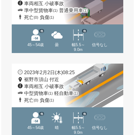
車両相互 小破事故
準中型貨物車
普通乗用車
(1)
(1)
死亡
負傷
(0)
(1)
他
他
45～54歳
曇
幅5.5～
信号なし
9.0m
2023年2月2日(木)08:25
裾野市須山 付近
車両相互 小破事故
中型貨物車
軽自動車
(1)
(1)
死亡
負傷
(0)
(1)
他
他
45～54歳
晴
幅5.5～
信号なし
9.0m