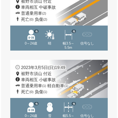
裾野市須山 付近
車両相互 中破事故
普通乗用車
(2)
死亡
負傷
(0)
(2)
他
他
0～24歳
晴
幅3.5～
信号なし
5.5m
2023年3月5日(日)19:49
裾野市須山 付近
車両相互 小破事故
普通乗用車
軽自動車
(1)
(1)
死亡
負傷
(0)
(1)
他
他
0～24歳
雪
幅5.5～
信号なし