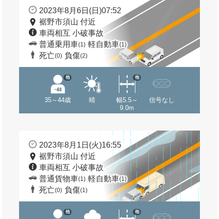
2023年8月6日(日)07:52
裾野市須山 付近
車両相互 小破事故
普通乗用車
軽自動車
(1)
(1)
死亡
負傷
(0)
(2)
他
他
35～44歳
晴
幅5.5～
信号なし
9.0m
2023年8月1日(火)16:55
裾野市須山 付近
車両相互 小破事故
普通貨物車
軽自動車
(1)
(1)
死亡
負傷
(0)
(1)
他
他