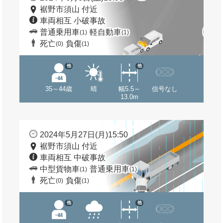
裾野市須山 付近
車両相互 小破事故
普通乗用車
軽自動車
(1)
(1)
死亡
負傷
(0)
(1)
他
他
35～44歳
晴
幅5.5～
信号なし
13.0m
2024年5月27日(月)15:50
裾野市須山 付近
車両相互 中破事故
中型貨物車
普通乗用車
(1)
(1)
死亡
負傷
(0)
(1)
他
他