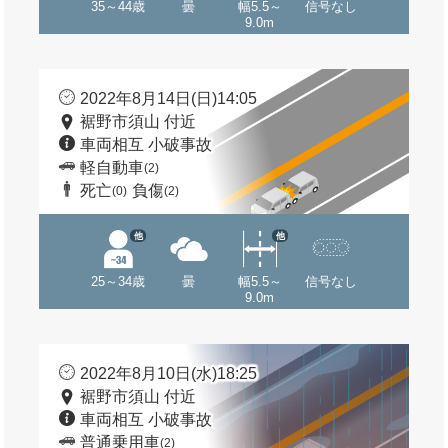
35～44歳
曇
幅5.5～
信号なし
9.0m
2022年8月14日(日)14:05
裾野市須山 付近
車両相互 小破事故
軽自動車
(2)
死亡
負傷
(0)
(2)
他
他
25～34歳
曇
幅5.5～
信号なし
9.0m
2022年8月10日(水)18:25
裾野市須山 付近
車両相互 小破事故
普通乗用車
(2)