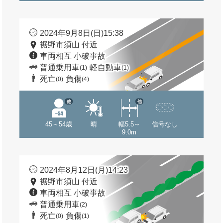
2024年9月8日(日)15:38
裾野市須山 付近
車両相互 小破事故
普通乗用車
軽自動車
(1)
(1)
死亡
負傷
(0)
(4)
他
他
45～54歳
晴
幅5.5～
信号なし
9.0m
2024年8月12日(月)14:23
裾野市須山 付近
車両相互 小破事故
普通乗用車
(2)
死亡
負傷
(0)
(1)