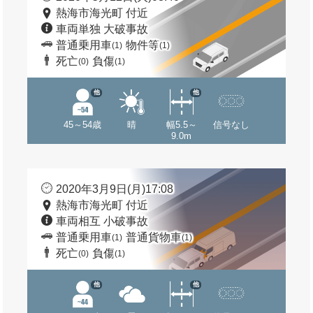
熱海市海光町 付近
車両単独 大破事故
普通乗用車
物件等
(1)
(1)
死亡
負傷
(0)
(1)
他
他
45～54歳
晴
幅5.5～
信号なし
9.0m
2020年3月9日(月)17:08
熱海市海光町 付近
車両相互 小破事故
普通乗用車
普通貨物車
(1)
(1)
死亡
負傷
(0)
(1)
他
他