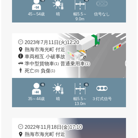
45～54歳
晴
幅5.5～
信号なし
9.0m
2023年7月11日(火)12:20
熱海市海光町 付近
車両相互 小破事故
準中型貨物車
普通乗用車
(1)
(1)
死亡
負傷
(0)
(1)
他
他
35～44歳
晴
幅5.5～
３灯式信号
13.0m
2022年11月18日(金)17:10
熱海市海光町 付近