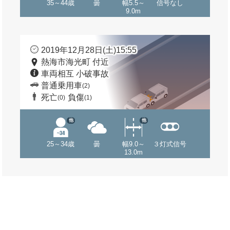
35～44歳
曇
幅5.5～
信号なし
9.0m
2019年12月28日(土)15:55
熱海市海光町 付近
車両相互 小破事故
普通乗用車
(2)
死亡
負傷
(0)
(1)
他
他
25～34歳
曇
幅9.0～
３灯式信号
13.0m