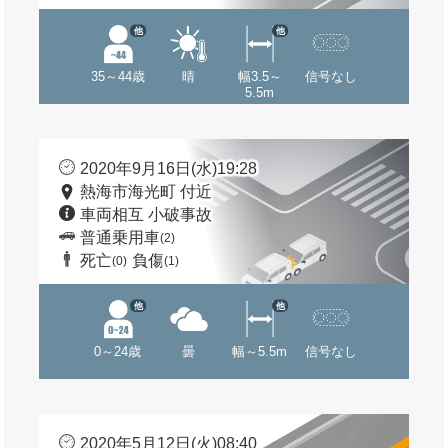
他
他
35～44歳
晴
幅3.5～
信号なし
5.5m
2020年9月16日(水)19:28
熱海市海光町 付近
車両相互 小破事故
普通乗用車
(2)
死亡
負傷
(0)
(1)
他
他
0～24歳
曇
幅～5.5m
信号なし
2020年5月12日(火)08:40