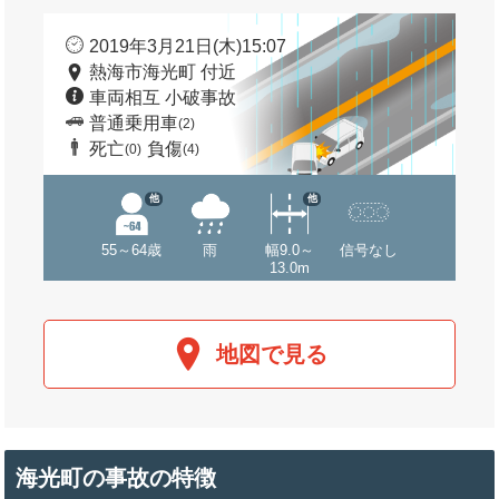
2019年3月21日(木)15:07
熱海市海光町 付近
車両相互 小破事故
普通乗用車
(2)
死亡
負傷
(0)
(4)
他
他
55～64歳
雨
幅9.0～
信号なし
13.0m
地図で見る
海光町の事故の特徴