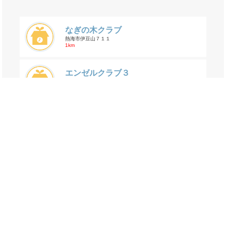
なぎの木クラブ
熱海市伊豆山７１１
1km
エンゼルクラブ３
熱海市西山町 41-1
1.6km
エンゼルクラブ１
熱海市西山町 41-1
1.6km
交通事故の海光町の年齢割合