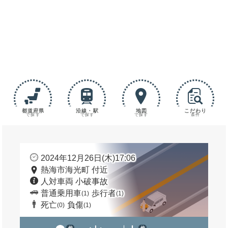
都道府県
沿線・駅
地図
こだわり
で探す
で探す
で探す
条件
2024年12月26日(木)17:06
熱海市海光町 付近
人対車両 小破事故
普通乗用車
歩行者
(1)
(1)
死亡
負傷
(0)
(1)
他
他