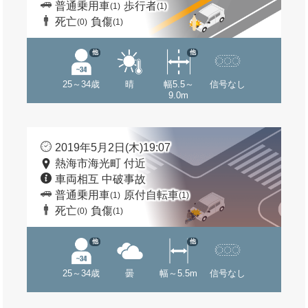
普通乗用車
歩行者
(1)
(1)
死亡
負傷
(0)
(1)
他
他
25～34歳
晴
幅5.5～
信号なし
9.0m
2019年5月2日(木)19:07
熱海市海光町 付近
車両相互 中破事故
普通乗用車
原付自転車
(1)
(1)
死亡
負傷
(0)
(1)
他
他
25～34歳
曇
幅～5.5m
信号なし