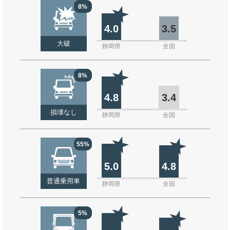
8%
4.0
3.5
大破
静岡県
全国
8%
4.8
3.4
損壊なし
静岡県
全国
55%
5.0
4.8
普通乗用車
静岡県
全国
5%