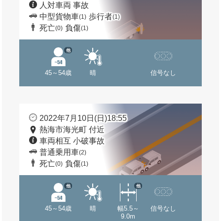
人対車両 事故
中型貨物車
歩行者
(1)
(1)
死亡
負傷
(0)
(1)
他
45～54歳
晴
信号なし
2022年7月10日(日)18:55
熱海市海光町 付近
車両相互 小破事故
普通乗用車
(2)
死亡
負傷
(0)
(1)
他
他
45～54歳
晴
幅5.5～
信号なし
9.0m